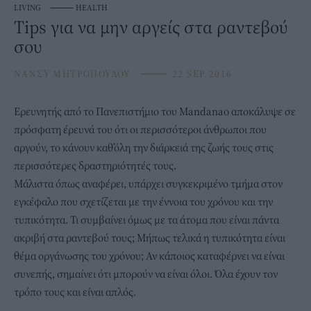
LIVING
⸻
HEALTH
Tips για να μην αργείς στα ραντεβού
σου
ΝΑΝΣΥ ΜΗΤΡΟΠΟΥΛΟΥ
⸻
22 SEP 2016
Ερευνητής από το Πανεπιστήμιο του Mandanao αποκάλυψε σε
πρόσφατη έρευνά του ότι οι περισσότεροι άνθρωποι που
αργούν, το κάνουν καθ’όλη την διάρκειά της ζωής τους στις
περισσότερες δραστηριότητές τους.
Μάλιστα όπως αναφέρει, υπάρχει συγκεκριμένο τμήμα στον
εγκέφαλο που σχετίζεται με την έννοια του χρόνου και την
τυπικότητα. Τι συμβαίνει όμως με τα άτομα που είναι πάντα
ακριβή στα ραντεβού τους; Μήπως τελικά η τυπικότητα είναι
θέμα οργάνωσης του χρόνου; Αν κάποιος καταφέρνει να είναι
συνεπής, σημαίνει ότι μπορούν να είναι όλοι. Όλα έχουν τον
τρόπο τους και είναι απλός.