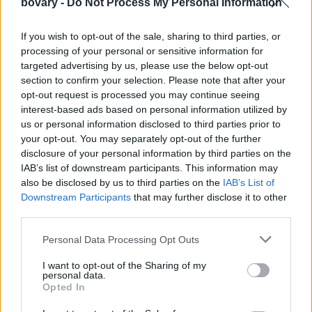
bovary -
Do Not Process My Personal Information
Έτσι δεν χρονοτριβούν με το να κάθονται μπροστά από την
If you wish to opt-out of the sale, sharing to third parties, or
processing of your personal or sensitive information for
ανοιχτή ντουλάπα τους περιμένοντας σε ποιο ρούχο θα
targeted advertising by us, please use the below opt-out
καταλήξουν. Έπειτα, δεν σκορπούν αλόγιστα τον χρόνο τους σε
section to confirm your selection. Please note that after your
σερφάρισμα στα social media.
opt-out request is processed you may continue seeing
interest-based ads based on personal information utilized by
us or personal information disclosed to third parties prior to
your opt-out. You may separately opt-out of the further
disclosure of your personal information by third parties on the
IAB’s list of downstream participants. This information may
also be disclosed by us to third parties on the
IAB’s List of
Downstream Participants
that may further disclose it to other
third parties.
Personal Data Processing Opt Outs
I want to opt-out of the Sharing of my
personal data.
Opted In
Δεν χάθηκε ο κόσμος αν δεν τσεκάρεις για λίγο τους