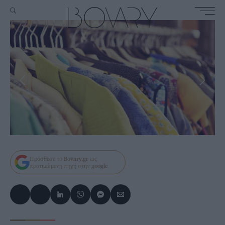
Πρόσθεσε το
Bovary.gr
ως
προτιμώμενη πηγή στην
google