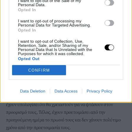
I want to opt-out of the Sale of my
λογαριασμούς σου στα social media. Αυτό μπορεί να γίνει σε
Personal Data.
κάποιο διάλειμμά σου ή στο δρόμο για το ραντεβού σου.
Opted In
I want to opt-out of processing my
Personal Data for Targeted Advertising.
Opted In
I want to opt-out of Collection, Use,
Retention, Sale, and/or Sharing of my
Personal Data that Is Unrelated with the
Purposes for which it was collected.
Opted Out
CONFIRM
Data Deletion
Data Access
Privacy Policy
Ακόμα, φεύγουν από το σπίτι πάντα νωρίτερα από την ώρα που
έχουν υπολογίσει ότι θα χρειαστούν για να φτάσουν στον
προορισμό τους, Τέλος, έχουν προετοιμάσει από την
προηγούμενη ημέρα το πρωινό τους και δεν χάνουν πολύτιμο
χρόνο από την προετοιμασία τους.