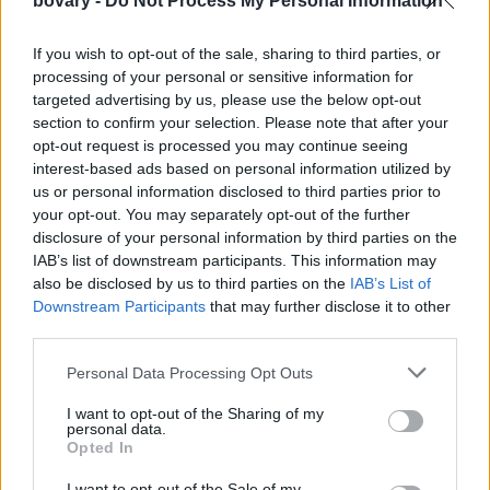
bovary -
Do Not Process My Personal Information
μπροστά όσο και αν σε πλήγωσε.
If you wish to opt-out of the sale, sharing to third parties, or
Σε κάνει να αισθάνεσαι ενθουσιασμένη ξανά με την ιδέα της
processing of your personal or sensitive information for
αγάπης μετά από πολύ καιρό. Δεν κοιτάς άλλα ζευγάρια που
targeted advertising by us, please use the below opt-out
προχωρούν στον δρόμο χεράκι-χεράκι με μισό μάτι γιατί είσαι
section to confirm your selection. Please note that after your
και εσύ ένα από αυτά.
opt-out request is processed you may continue seeing
Νέος σύντροφος, νέα φιλιά, νέα αγκαλιά. Απλά συναρπαστικό.
interest-based ads based on personal information utilized by
us or personal information disclosed to third parties prior to
Η νέα σου σχέση είναι μια ευκαιρία να δημιουργήσεις νέες
your opt-out. You may separately opt-out of the further
αναμνήσεις σε νέα μέρη. Μπορείς ακόμα να δημιουργήσεις νέες
disclosure of your personal information by third parties on the
εικόνες σε μέρη που πήγαινες παλιά και σου θύμιζαν τον πρώην
IAB’s list of downstream participants. This information may
σου.
also be disclosed by us to third parties on the
IAB’s List of
Downstream Participants
that may further disclose it to other
Η προηγούμενη σου σχέση σου έμαθε ορισμένα πράγματα που
third parties.
θα εφαρμόσεις σε αυτή, όπως να μην πιέζεις καταστάσεις, να
γίνεις πιο αυθόρμητη ή λιγότερο, να.. να... να....
Personal Data Processing Opt Outs
I want to opt-out of the Sharing of my
personal data.
Opted In
I want to opt-out of the Sale of my