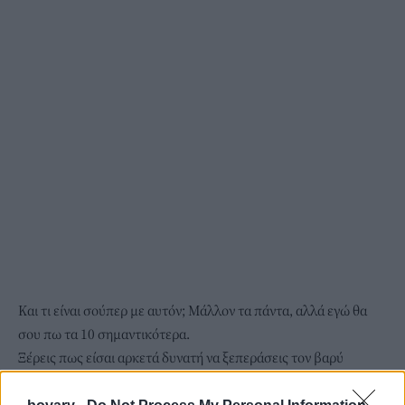
Και τι είναι σούπερ με αυτόν; Μάλλον τα πάντα, αλλά εγώ θα
σου πω τα 10 σημαντικότερα.
Ξέρεις πως είσαι αρκετά δυνατή να ξεπεράσεις τον βαρύ
χωρισμό σου από τον «Τάκη» και πως πλέον δεν υπάρχει τίποτα
που να μην μπορείς να αφήσεις πίσω σου και προχωρήσεις