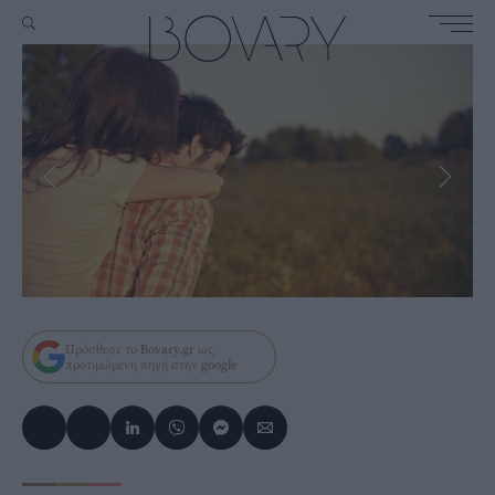
Πρόσθεσε το
Bovary.gr
ως
προτιμώμενη πηγή στην
google