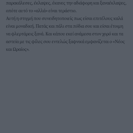
παρακάλεσες, έκλαψες, έκανες την αδιάφορη και ξαναέκλαψες,
οπότε αυτό το «αλλά» είναι τεράστιο.
Αυτή η στιγμή που συνειδητοποιείς πως είσαι επιτέλους καλά
είναι μοναδική. Πατάς και πάλι στα πόδια σου και είσαι έτοιμη
να φλερτάρεις ξανά. Και κάπου εκεί ανάμεσα στον χορό και τα
αστεία με τις φίλες σου εντελώς ξαφνικά εμφανίζεται ο «Νέος
και Ωραίος».