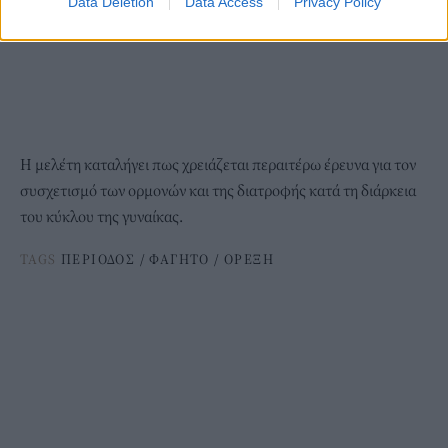
Data Deletion
Data Access
Privacy Policy
Η μελέτη καταλήγει πως χρειάζεται περαιτέρω έρευνα για τον
συσχετισμό των ορμονών και της διατροφής κατά τη διάρκεια
του κύκλου της γυναίκας.
TAGS
ΠΕΡΙΟΔΟΣ
/
ΦΑΓΗΤΟ
/
ΟΡΕΞΗ