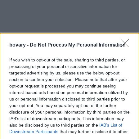
Οι ερευνητές εξηγούν αυτές τις διακυμάνσεις πριν την περίοδο
bovary -
Do Not Process My Personal Information
συνδέονται με την σεροτονίνη, η οποία αντιπροσωπεύει τις
αλλαγές της διάθεσης. Οι υδατάνθρακες είναι μια κατηγορία
If you wish to opt-out of the sale, sharing to third parties, or
processing of your personal or sensitive information for
που αυξάνει την σεροτονίνη.
targeted advertising by us, please use the below opt-out
Ο διαιτολόγος Λίμορ Μπάουμ δήλωσε: «Αυτό που ακούω συχνά
section to confirm your selection. Please note that after your
από τις πελάτισσές μου είναι πως αυξάνεται ο πόθος τους για
opt-out request is processed you may continue seeing
υδατάνθρακες και γλυκά. Τα χαμηλά επίπεδα σεροτονίνης
interest-based ads based on personal information utilized by
us or personal information disclosed to third parties prior to
μπορούν να εξηγήσουν αυτή την ευερεθιστότητα και αστάθεια
your opt-out. You may separately opt-out of the further
στη διάθεση. Οι υδατάνθρακες προάγουν την απελευθέρωση
disclosure of your personal information by third parties on the
της σεροτονίνης, η οποία με τη σειρά της τις κάνουν να νιώθουν
IAB’s list of downstream participants. This information may
καλύτερα».
also be disclosed by us to third parties on the
IAB’s List of
Downstream Participants
that may further disclose it to other
Υπάρχουν ενδείξεις πως οι γυναίκες δεν τρώνε μεγάλα γεύματα,
third parties.