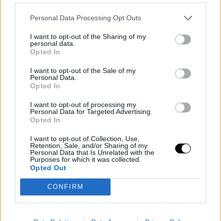
κατά την διάρκεια των συμπτωμάτων πριν την περίοδο, αλλά
σνακ, με το σωματικό τους βάρος να αλλάζει και κατά μέσο όρο
Personal Data Processing Opt Outs
να ζυγίζουν περίπου μισό κιλό παραπάνω.
I want to opt-out of the Sharing of my
Η πρόσληψη υδατανθράκων μπορεί επίσης να δηλώνει πως
personal data.
Opted In
εκείνη την στιγμή οι γυναίκες χρειάζονται περισσότερη
ενέργεια, γι' αυτό και προσλαμβάνουν περισσότερες θερμίδες.
I want to opt-out of the Sale of my
Personal Data.
Το φούσκωμα επίσης μπορεί να εξηγήσει την αύξηση του
Opted In
βάρους τους.
I want to opt-out of processing my
Personal Data for Targeted Advertising.
Opted In
I want to opt-out of Collection, Use,
Retention, Sale, and/or Sharing of my
Personal Data that Is Unrelated with the
Purposes for which it was collected.
Opted Out
CONFIRM