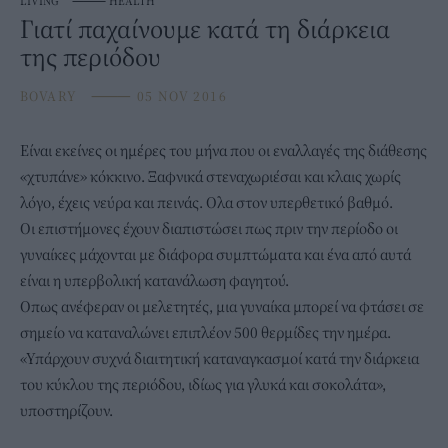
LIVING
⸻
HEALTH
Γιατί παχαίνουμε κατά τη διάρκεια
της περιόδου
BOVARY
⸻
05 NOV 2016
Είναι εκείνες οι ημέρες του μήνα που οι εναλλαγές της διάθεσης
«χτυπάνε» κόκκινο. Ξαφνικά στεναχωριέσαι και κλαις χωρίς
λόγο, έχεις νεύρα και πεινάς. Ολα στον υπερθετικό βαθμό.
Οι επιστήμονες έχουν διαπιστώσει πως πριν την περίοδο οι
γυναίκες μάχονται με διάφορα συμπτώματα και ένα από αυτά
είναι η υπερβολική κατανάλωση φαγητού.
Οπως ανέφεραν οι μελετητές, μια γυναίκα μπορεί να φτάσει σε
σημείο να καταναλώνει επιπλέον 500 θερμίδες την ημέρα.
«Υπάρχουν συχνά διαιτητική καταναγκασμοί κατά την διάρκεια
του κύκλου της περιόδου, ιδίως για γλυκά και σοκολάτα»,
υποστηρίζουν.