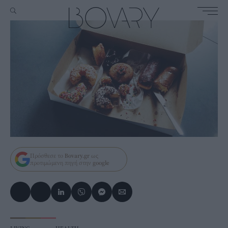
Πρόσθεσε το
Bovary.gr
ως
προτιμώμενη πηγή στην
google