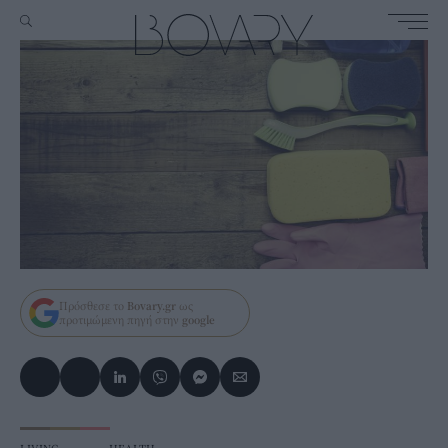
Πρόσθεσε το
Bovary.gr
ως
προτιμώμενη πηγή στην
google