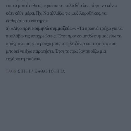
εαυτό μου ότι θα αφιερώσω το πολύ δύο λεπτά για να κάνω
κάτι κάθε μέρα. Πχ. Να αλλάξω τις μαξιλαροθήκες, να
καθαρίσω το νιπτήρα».
5) «Λίγο πριν κοιμηθώ συμμαζεύω»:
«Τα πρωινά τρέχω για να
προλάβω τις υποχρεώσεις. Έτσι πριν κοιμηθώ συμμαζεύω τα
πράγματα μου: τα ρούχα μου, τα φλιτζάνια και τα πιάτα που
μπορεί να έχω παρατήσει. Έτσι το πρωί αντικρίζω μια
ευχάριστη εικόνα».
TAGS
ΣΠΙΤΙ
/
ΚΑΘΑΡΙΟΤΗΤΑ