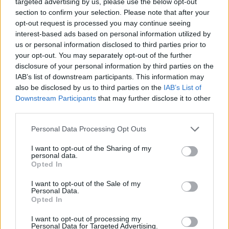
targeted advertising by us, please use the below opt-out
της οικογένειας για να σε βοηθήσουν. Μοιράσου τις δουλειές:
section to confirm your selection. Please note that after your
άλλος μπορεί να καθαρίσει το τραπέζι, άλλος να βάλει
opt-out request is processed you may continue seeing
πλυντήριο, άλλος να σφουγγαρίσει. Αν θέλεις να τους
interest-based ads based on personal information utilized by
επιβραβεύσεις για την βοήθεια που προσέφεραν, ετοίμασε ένα
us or personal information disclosed to third parties prior to
your opt-out. You may separately opt-out of the further
ωραίο γλυκό».
disclosure of your personal information by third parties on the
IAB’s list of downstream participants. This information may
also be disclosed by us to third parties on the
IAB’s List of
Downstream Participants
that may further disclose it to other
third parties.
Personal Data Processing Opt Outs
I want to opt-out of the Sharing of my
personal data.
Opted In
I want to opt-out of the Sale of my
Personal Data.
Opted In
3) «Το διασκεδάζω»:
«Βλέπω τις δουλειές σαν ευκαιρία
I want to opt-out of processing my
άσκησης και εκτόνωσης. Βάζω μουσική και τραγουδάω. Η ώρα
Personal Data for Targeted Advertising.