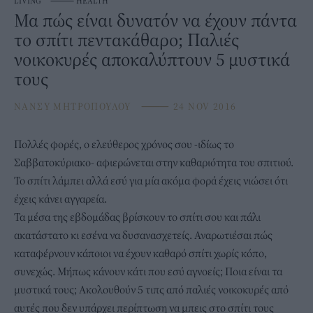
LIVING
⸻
HEALTH
Μα πώς είναι δυνατόν να έχουν πάντα
το σπίτι πεντακάθαρο; Παλιές
νοικοκυρές αποκαλύπτουν 5 μυστικά
τους
ΝΑΝΣΥ ΜΗΤΡΟΠΟΥΛΟΥ
⸻
24 NOV 2016
Πολλές φορές, ο ελεύθερος χρόνος σου -ιδίως το
Σαββατοκύριακο- αφιερώνεται στην καθαριότητα του σπιτιού.
Το σπίτι λάμπει αλλά εσύ για μία ακόμα φορά έχεις νιώσει ότι
έχεις κάνει αγγαρεία.
Τα μέσα της εβδομάδας βρίσκουν το σπίτι σου και πάλι
ακατάστατο κι εσένα να δυσανασχετείς. Αναρωτιέσαι πώς
καταφέρνουν κάποιοι να έχουν καθαρό σπίτι χωρίς κόπο,
συνεχώς. Μήπως κάνουν κάτι που εσύ αγνοείς; Ποια είναι τα
μυστικά τους; Ακολουθούν 5 τιπς από παλιές νοικοκυρές από
αυτές που δεν υπάρχει περίπτωση να μπεις στο σπίτι τους