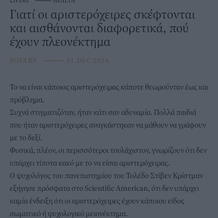
LIVING
⸻
HEALTH
Γιατί οι αριστερόχειρες σκέφτονται
και αισθάνονται διαφορετικά, πού
έχουν πλεονέκτημα
BOVARY
⸻
01 DEC 2016
Το να είναι κάποιος αριστερόχειρας κάποτε θεωρούνταν έως και
πρόβλημα.
Συχνά στιγματιζόταν, ήταν κάτι σαν αδυναμία. Πολλά παιδιά
που ήταν αριστερόχειρες αναγκάστηκαν να μάθουν να γράφουν
με το δεξί.
Φυσικά, πλέον, οι περισσότεροι τουλάχιστον, γνωρίζουν ότι δεν
υπάρχει τίποτα κακό με το να είσαι αριστερόχειρας.
Ο ψυχολόγος του πανεπιστημίου του Τολέδο Στίβεν Κρίστμαν
εξήγησε πρόσφατα στο Scientific American, ότι δεν υπάρχει
καμία ένδειξη ότι οι αριστερόχειρες έχουν κάποιου είδος
σωματικό ή ψυχολογικό μειονέκτημα.