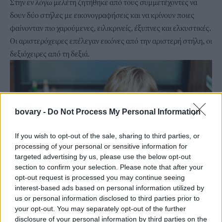
Στην εν λόγω μελέτη ζητήθηκε από τους συμμετέχοντες να
δουν δύο στήλες με εικονογραφήσεις και να κρίνουν ποιες
φαίνονταν πιο χαρούμενες, ειλικρινείς, έξυπνες και ελκυστικές.
Οι αριστερόχειρες επέλεγαν εικόνες από την αριστερή στήλη, οι
δεξιόχειρες από τη δεξιά.
bovary -
Do Not Process My Personal Information
If you wish to opt-out of the sale, sharing to third parties, or
processing of your personal or sensitive information for
targeted advertising by us, please use the below opt-out
section to confirm your selection. Please note that after your
opt-out request is processed you may continue seeing
interest-based ads based on personal information utilized by
us or personal information disclosed to third parties prior to
Οι αριστερόχειρες σκίζουν σε ορισμένα αθλήματα
your opt-out. You may separately opt-out of the further
Εκτός από αυτό που αναφέρει η μελέτη του 2006, ότι δηλαδή οι
disclosure of your personal information by third parties on the