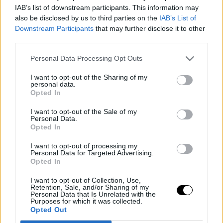
αριστερόχειρες έχουν ταχύτερους χρόνους αντίδρασης, ένα
IAB’s list of downstream participants. This information may
άλλος λόγος που τους δίνει πλεονέκτημα στα σπορ είναι ότι,
also be disclosed by us to third parties on the
IAB’s List of
Downstream Participants
that may further disclose it to other
όπως συμπεραίνουν μελέτες, έχουν πλεονέκτημα σε
third parties.
διαδραστικά αθλήματα, όπως η πυγμαχία, η ξιφασκία, το τένις
και το μπέιζμπολ. Δεν έχουν, όμως, πλεονέκτημα σε αθλήματα
Personal Data Processing Opt Outs
που δεν περιλαμβάνουν αλληλεπίδραση, όπως η γυμναστική ή
I want to opt-out of the Sharing of my
το τρέξιμο.
personal data.
Opted In
I want to opt-out of the Sale of my
Personal Data.
Opted In
I want to opt-out of processing my
Personal Data for Targeted Advertising.
Opted In
I want to opt-out of Collection, Use,
Retention, Sale, and/or Sharing of my
Personal Data that Is Unrelated with the
Purposes for which it was collected.
Opted Out