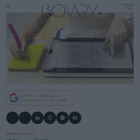
Πρόσθεσε το
Bovary.gr
ως
προτιμώμενη πηγή στην
google