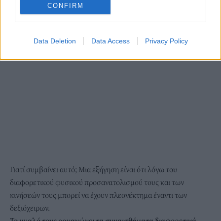
CONFIRM
Data Deletion
Data Access
Privacy Policy
Γιατί συμβαίνει αυτό; Μια εξήγηση είναι ότι λόγω του
διαφορετικού φυσικού προσανατολισμού τους και των
κινήσεών τους μπορεί να έχουν πλεονέκτημα έναντι των
δεξιόχειρων.
Το μυαλό τους οργανώνει τα συναισθήματα διαφορετικά