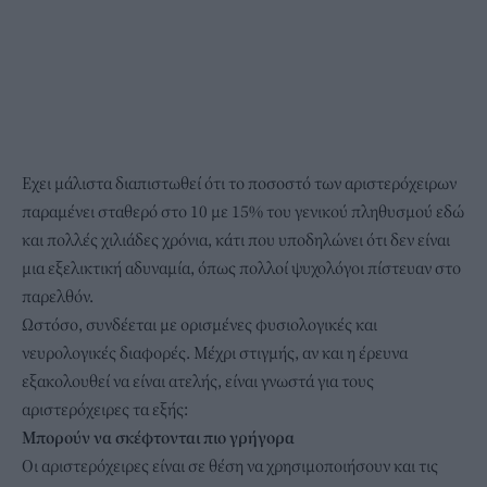
Εχει μάλιστα διαπιστωθεί ότι το ποσοστό των αριστερόχειρων
παραμένει σταθερό στο 10 με 15% του γενικού πληθυσμού εδώ
και πολλές χιλιάδες χρόνια, κάτι που υποδηλώνει ότι δεν είναι
μια εξελικτική αδυναμία, όπως πολλοί ψυχολόγοι πίστευαν στο
παρελθόν.
Ωστόσο, συνδέεται με ορισμένες φυσιολογικές και
νευρολογικές διαφορές. Μέχρι στιγμής, αν και η έρευνα
εξακολουθεί να είναι ατελής, είναι γνωστά για τους
αριστερόχειρες τα εξής:
Μπορούν να σκέφτονται πιο γρήγορα
Οι αριστερόχειρες είναι σε θέση να χρησιμοποιήσουν και τις