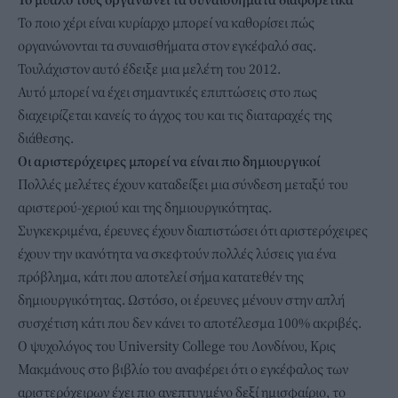
Το ποιο χέρι είναι κυρίαρχο μπορεί να καθορίσει πώς
οργανώνονται τα συναισθήματα στον εγκέφαλό σας.
Τουλάχιστον αυτό έδειξε μια μελέτη του 2012.
Αυτό μπορεί να έχει σημαντικές επιπτώσεις στο πως
διαχειρίζεται κανείς το άγχος του και τις διαταραχές της
διάθεσης.
Οι αριστερόχειρες μπορεί να είναι πιο δημιουργικοί
Πολλές μελέτες έχουν καταδείξει μια σύνδεση μεταξύ του
αριστερού-χεριού και της δημιουργικότητας.
Συγκεκριμένα, έρευνες έχουν διαπιστώσει ότι αριστερόχειρες
έχουν την ικανότητα να σκεφτούν πολλές λύσεις για ένα
πρόβλημα, κάτι που αποτελεί σήμα κατατεθέν της
δημιουργικότητας. Ωστόσο, οι έρευνες μένουν στην απλή
συσχέτιση κάτι που δεν κάνει το αποτέλεσμα 100% ακριβές.
Ο ψυχολόγος του University College του Λονδίνου, Κρις
Μακμάνους στο βιβλίο του αναφέρει ότι ο εγκέφαλος των
αριστερόχειρων έχει πιο ανεπτυγμένο δεξί ημισφαίριο, το