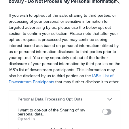
bovary -
Do Not Process My Personal Information
Bήμα 1ο: Βάλε στη σαλάτα πράσινα λαχανικά πλούσια σε
If you wish to opt-out of the sale, sharing to third parties, or
φυτικές ίνες:
Μαρούλι, σπανάκι, ρόκα, λάχανο είναι πλούσια σε
processing of your personal or sensitive information for
φυτικές ίνες και είναι η βάση για μια χορταστική σαλάτα.
targeted advertising by us, please use the below opt-out
section to confirm your selection. Please note that after your
Μπορείς να κάνεις συνδυασμούς ώστε η σαλάτα να έχει ακόμα
opt-out request is processed you may continue seeing
πιο πλούσια γεύση. Δύο κούπες από πράσινα λαχανικά είναι η
interest-based ads based on personal information utilized by
ιδανική ποσότητα.
us or personal information disclosed to third parties prior to
Βήμα 2ο: Κόψε τα «πολύχρωμα» λαχανικά σε φέτες ή
your opt-out. You may separately opt-out of the further
κύβους
: Οι διατροφολόγοι υποστηρίζουν ότι όσο πιο
disclosure of your personal information by third parties on the
IAB’s list of downstream participants. This information may
πολύχρωμη είναι η σαλάτα τόσο πιο πολλά θρεπτικά συστατικά
also be disclosed by us to third parties on the
IAB’s List of
και βιταμίνες έχει. Η φύση προσφέρει μεγάλη ποικιλία σε
Downstream Participants
that may further disclose it to other
επιλογές. Τα εποχιακά λαχανικά είναι πάντα πιο φρέσκα και δεν
third parties.
έχετε παρά να τα προσθέσετε στην σαλάτα σας.
Personal Data Processing Opt Outs
I want to opt-out of the Sharing of my
personal data.
Opted In