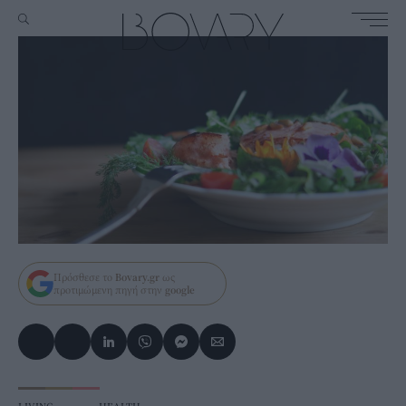
Πρόσθεσε το
Bovary.gr
ως
προτιμώμενη πηγή στην
google