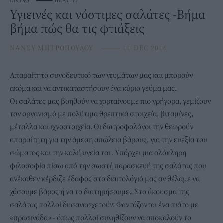
LIVING
⸻
HEALTH
Υγιεινές και νόστιμες σαλάτες -Βήμα
βήμα πώς θα τις φτιάξεις
ΝΑΝΣΥ ΜΗΤΡΟΠΟΥΛΟΥ
⸻
11 DEC 2016
Απαραίτητο συνοδευτικό των γευμάτων μας και μπορούν
ακόμα και να αντικαταστήσουν ένα κύριο γεύμα μας.
Οι σαλάτες μας βοηθούν να χορταίνουμε πιο γρήγορα, γεμίζουν
τον οργανισμό με πολύτιμα θρεπτικά στοιχεία, βιταμίνες,
μέταλλα και ιχνοστοιχεία. Οι διατροφολόγοι την θεωρούν
απαραίτητη για την άμεση απώλεια βάρους, για την ευεξία του
σώματος και την καλή υγεία του. Υπάρχει μια ολόκληρη
φιλοσοφία πίσω από την σωστή παρασκευή της σαλάτας που
ανέκαθεν κέρδιζε έδαφος στο διαιτολόγιό μας αν θέλαμε να
χάσουμε βάρος ή να το διατηρήσουμε.. Στο άκουσμα της
σαλάτας πολλοί δυσανασχετούν: Φαντάζονται ένα πιάτο με
«πρασινάδα» - όπως πολλοί συνηθίζουν να αποκαλούν το