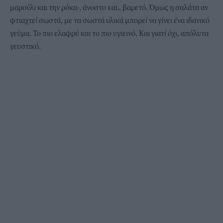
μαρούλι και την ρόκα-, άνοστο και.. βαρετό. Όμως η σαλάτα αν
φτιαχτεί σωστά, με τα σωστά υλικά μπορεί να γίνει ένα ιδανικό
γεύμα. Το πιο ελαφρύ και το πιο υγιεινό. Και γιατί όχι, απόλυτα
γευστικό.