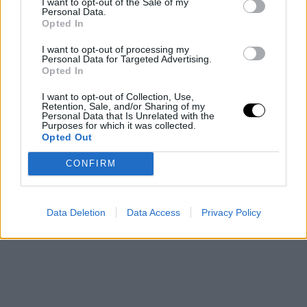
I want to opt-out of the Sale of my
Personal Data.
Opted In
I want to opt-out of processing my
Personal Data for Targeted Advertising.
Opted In
I want to opt-out of Collection, Use,
Βήμα 3ο: Βάλε στη σαλάτα σου πρωτεΐνη:
Η πρωτεΐνη (πχ
Retention, Sale, and/or Sharing of my
Personal Data that Is Unrelated with the
κοτόπουλο, γαλοπούλα, ψάρι) είναι απαραίτητη για την σαλάτα
Purposes for which it was collected.
σου αν δεν θέλεις να πεινάσεις λίγο μετά. Mπορείς να
Opted Out
προσθέσεις ακόμα φασόλια και να την κάνεις ακόμα πιο
CONFIRM
χορταστική. Φρόντισε μόνο η αναλογία της πρωτείνης να είναι η
σωστή γιατί διαφορετικά δεν μιλάμε για σαλάτα αλλά για...
κυρίως πιάτο!
Data Deletion
Data Access
Privacy Policy