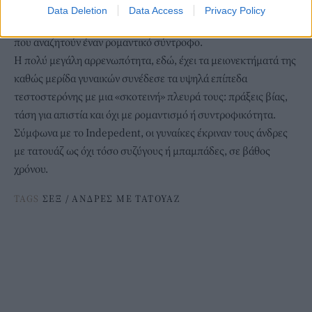
των ανδρών.
Data Deletion
Data Access
Privacy Policy
Τα πράγματα είναι διαφορετικά στις περιπτώσεις των γυναικών
που αναζητούν έναν ρομαντικό σύντροφο.
Η πολύ μεγάλη αρρενωπότητα, εδώ, έχει τα μειονεκτήματά της
καθώς μερίδα γυναικών συνέδεσε τα υψηλά επίπεδα
τεστοστερόνης με μια «σκοτεινή» πλευρά τους: πράξεις βίας,
τάση για απιστία και όχι με ρομαντισμό ή συντροφικότητα.
Σύμφωνα με το Indepedent, oι γυναίκες έκριναν τους άνδρες
με τατουάζ ως όχι τόσο συζύγους ή μπαμπάδες, σε βάθος
χρόνου.
TAGS
ΣΕΞ
/
ΑΝΔΡΕΣ ΜΕ ΤΑΤΟΥΑΖ