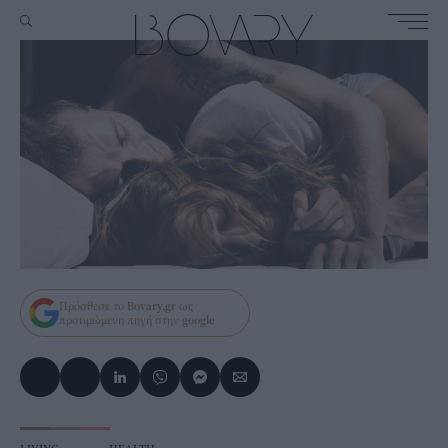
Πρόσθεσε το
Bovary.gr
ως
προτιμώμενη πηγή στην
google