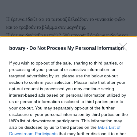
Η έρευνα έδειξε ότι τα τατουάζ δελεάζουν το γυναικείο φύλο
και το τραβούν το βλέμμα σαν μαγνήτης.
Η έρευνα διεξήχθη μεταξύ 2.500 ετεροφυλόφιλων ανδρών και
γυναικών. Από τις γυναίκες ζητήθηκε να εκφράσουν την γνώμη
bovary -
Do Not Process My Personal Information
τους για άνδρες που ήταν γυμνοί από την μέση και πάνω και
είχαν τατουάζ σε διαφορετικά σχέδια και άνδρες που δεν είχαν.
If you wish to opt-out of the sale, sharing to third parties, or
Οι άνδρες που είχαν τατουάζ είχαν την τάση να τα επιδεικνύουν.
processing of your personal or sensitive information for
Οι γυναίκες περιγράφοντας την γνώμη τους για τους άνδρες
targeted advertising by us, please use the below opt-out
που είχαν τατουάζ, εξέφρασαν την άποψη ότι τους φαίνονταν
section to confirm your selection. Please note that after your
opt-out request is processed you may continue seeing
περισσότερο επιθετικοί, αρρενωποί, με καλύτερη υγεία, από
interest-based ads based on personal information utilized by
τους άνδρες που δεν είχαν τατουάζ.
us or personal information disclosed to third parties prior to
Το συμπέρασμα των ερευνητών ήταν ότι το να έχει κάποιος
your opt-out. You may separately opt-out of the further
άνδρας τατουάζ επηρεάζει την γνώμη των γυναικών για την
disclosure of your personal information by third parties on the
IAB’s list of downstream participants. This information may
εικόνα του. Oι άνδρες με τατούαζ φαίνονταν με υψηλότερα
also be disclosed by us to third parties on the
IAB’s List of
επίπεδα τεστοστερόνης και με καλύτερες επιδόσεις στο σεξ.
Downstream Participants
that may further disclose it to other