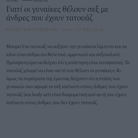
LIVING
⸻
HEALTH
Γιατί οι γυναίκες θέλουν σεξ με
άνδρες που έχουν τατουάζ
ΝΑΝΣΥ ΜΗΤΡΟΠΟΥΛΟΥ
⸻
27 DEC 2016
Μπορεί ένα τατουάζ να αυξήσει την γυναίκεια λίμπιντο και να
κάνει έναν άνδρα πιο θελκτικό, αρρενωπό και σεξουαλικό;
Πρόσφατη έρευνα δείχνει ότι η απάντηση είναι καταφατική. Τα
τατούαζ μπορεί να είναι «αυτό που θέλουν οι γυναίκες»; Κι
όμως τα πορίσματα της έρευνας δείχνουν ότι η στάση των
γυναικών όσο αφορά το σεξ απέναντι στους άνδρες που έχουν
τατουάζ (και body art) είναι διαφορετική από αυτή που έχουν
απέναντι στους άνδρες που δεν έχουν τατουάζ.