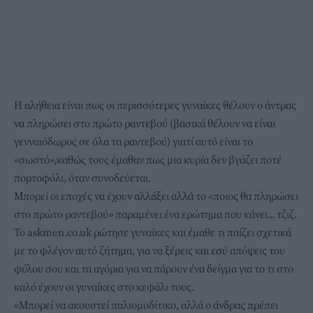
Η αλήθεια είναι πως οι περισσότερες γυναίκες θέλουν ο άντρας
να πληρώσει στο πρώτο ραντεβού (βασικά θέλουν να είναι
γενναιόδωρος σε όλα τα ραντεβού) γιατί αυτό είναι το
«σωστό»,καθώς τους έμαθαν πως μια κυρία δεν βγάζει ποτέ
πορτοφόλι, όταν συνοδεύεται.
Μπορεί οι εποχές να έχουν αλλάξει αλλά το «ποιος θα πληρώσει
στο πρώτο ραντεβού» παραμένει ένα ερώτημα που κάνει... τζιζ.
Το askmen.co.uk ρώτησε γυναίκες και έμαθε τι παίζει σχετικά
με το φλέγον αυτό ζήτημα, για να ξέρεις και εσύ απόψεις του
φύλου σου και τα αγόρια για να πάρουν ένα δείγμα για το τι στο
καλό έχουν οι γυναίκες στο κεφάλι τους.
«Μπορεί να ακουστεί παλιομοδίτικο, αλλά ο άνδρας πρέπει