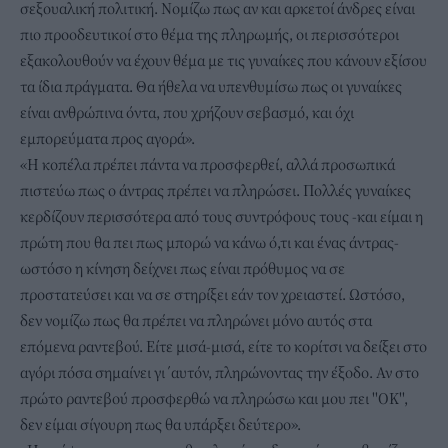
σεξουαλική πολιτική. Νομίζω πως αν και αρκετοί άνδρες είναι
πιο προοδευτικοί στο θέμα της πληρωμής, οι περισσότεροι
εξακολουθούν να έχουν θέμα με τις γυναίκες που κάνουν εξίσου
τα ίδια πράγματα. Θα ήθελα να υπενθυμίσω πως οι γυναίκες
είναι ανθρώπινα όντα, που χρήζουν σεβασμό, και όχι
εμπορεύματα προς αγορά».
«Η κοπέλα πρέπει πάντα να προσφερθεί, αλλά προσωπικά
πιστεύω πως ο άντρας πρέπει να πληρώσει. Πολλές γυναίκες
κερδίζουν περισσότερα από τους συντρόφους τους -και είμαι η
πρώτη που θα πει πως μπορώ να κάνω ό,τι και ένας άντρας-
ωστόσο η κίνηση δείχνει πως είναι πρόθυμος να σε
προστατεύσει και να σε στηρίξει εάν τον χρειαστεί. Ωστόσο,
δεν νομίζω πως θα πρέπει να πληρώνει μόνο αυτός στα
επόμενα ραντεβού. Είτε μισά-μισά, είτε το κορίτσι να δείξει στο
αγόρι πόσα σημαίνει γι΄αυτόν, πληρώνοντας την έξοδο. Αν στο
πρώτο ραντεβού προσφερθώ να πληρώσω και μου πει ''ΟΚ'',
δεν είμαι σίγουρη πως θα υπάρξει δεύτερο».