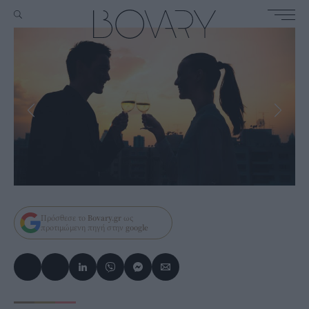
Πρόσθεσε το
Bovary.gr
ως
προτιμώμενη πηγή στην
google