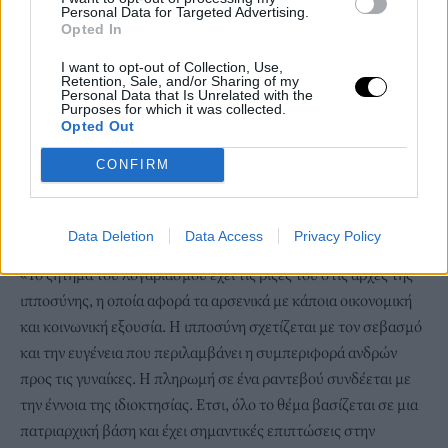
Personal Data for Targeted Advertising.
Opted In
I want to opt-out of Collection, Use,
Retention, Sale, and/or Sharing of my
Personal Data that Is Unrelated with the
Purposes for which it was collected.
Opted Out
CONFIRM
Data Deletion
Data Access
Privacy Policy
Shutterstock
«Το ζήτημα του λογαριασμού έχει τις ρίζες του στις αρχές της
ιπποσύνης, η οποία αφορά τα αρσενικά με κάποια οικονομική
και κοινωνική εξουσία. Η ιπποσύνη σχετίζεται με τον σεβασμό
και την ευγένεια που περιλαμβάνει η συμπεριφορά ανδρών
προς τις γυναίκες. Η πληρωμή σε ένα ραντεβού συνδέεται με
την έννοια της ιδιοκτησίας. Ετσι, όλο το θέμα βασίζεται σε μια
πατριαρχική βάση και έχει σημαντικές επιπτώσεις στην