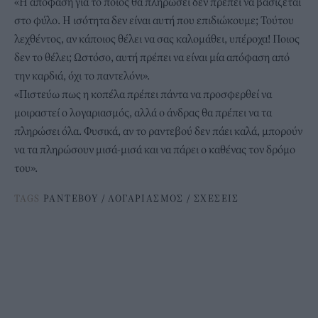
«Η απόφαση για το ποιος θα πληρώσει δεν πρέπει να βασίζεται
στο φύλο. Η ισότητα δεν είναι αυτή που επιδιώκουμε; Τούτου
λεχθέντος, αν κάποιος θέλει να σας καλομάθει, υπέροχα! Ποιος
δεν το θέλει; Ωστόσο, αυτή πρέπει να είναι μία απόφαση από
την καρδιά, όχι το παντελόνι».
«Πιστεύω πως η κοπέλα πρέπει πάντα να προσφερθεί να
μοιραστεί ο λογαριασμός, αλλά ο άνδρας θα πρέπει να τα
πληρώσει όλα. Φυσικά, αν το ραντεβού δεν πάει καλά, μπορούν
να τα πληρώσουν μισά-μισά και να πάρει ο καθένας τον δρόμο
του».
TAGS
ΡΑΝΤΕΒΟΥ
/
ΛΟΓΑΡΙΑΣΜΟΣ
/
ΣΧΕΣΕΙΣ