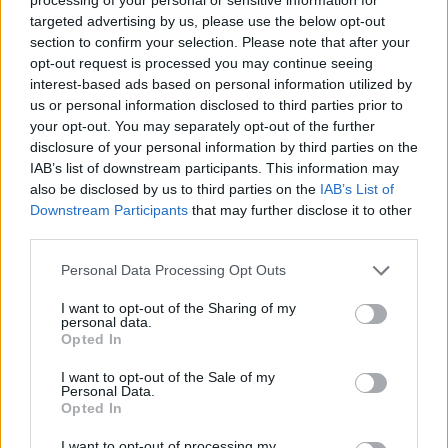
άντρες προσπαθούν να πληρώσουν είναι κάπως αμήχανα:
targeted advertising by us, please use the below opt-out
Προσφέρομαι να πληρώσω τα μισά, αυτός επιμένει,
section to confirm your selection. Please note that after your
απογοητεύομαι γιατί βγάζω μόνη μου τα χρήματά μου και τα
opt-out request is processed you may continue seeing
interest-based ads based on personal information utilized by
κάνω ό,τι θέλω, αυτός συνεχίζει να επιμένει και να αισθάνομαι
us or personal information disclosed to third parties prior to
πως με πατρονάρει. Συνήθως είναι και το τελευταίο ραντεβού.
your opt-out. You may separately opt-out of the further
Το να πληρώσεις και για το ραντεβού σου δείχνει πως δεν
disclosure of your personal information by third parties on the
πιστεύεις πολύ σε εσένα και πως θα πρέπει να του δώσεις κάτι
IAB’s list of downstream participants. This information may
παραπάνω από τη γοητεία σου».
also be disclosed by us to third parties on the
IAB’s List of
Downstream Participants
that may further disclose it to other
«Φυσικά και ο άντρας πρέπει να πληρώσει στο πρώτο
third parties.
ραντεβού. Αν έπρεπε να πληρώσω μόνη μου ή τα μισά, θα
ξενέρωνα. Θα ήμουν κάπως ''τι φάση;''. Υπάρχουν βέβαια και
Personal Data Processing Opt Outs
άλλα πράγματα που κοιτάζω σε ένα ραντεβού, όπως τα εάν έχει
I want to opt-out of the Sharing of my
τρόπους, εάν ανοίγει και μπαίνει πρώτος -οι κυρίες πάντα
personal data.
Opted In
προηγούνται- και αν έρχεται να με πάρει πριν βγούμε. Οχι
δείπνο στο σπίτι, η γυναίκα πρέπει βγαίνει έξω. Και δεν υπάρχει
I want to opt-out of the Sale of my
Personal Data.
όριο στο πόσα πρέπει να ξοδέψεις, επειδή ο άντρας πληρώνει».
Opted In
I want to opt-out of processing my