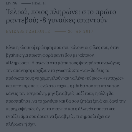
LIVING
⸻
HEALTH
Τελικά, ποιος πληρώνει στο πρώτο
ραντεβού; -8 γυναίκες απαντούν
ΕΛΙΣΑΒΕΤ ΔΑΠΟΝΤΕ
⸻
30 JAN 2017
Είναι η κλασική ερώτηση που σου κάνουν οι φίλες σου, όταν
βγαίνεις για πρώτη φορά ραντεβού με κάποιον.
«Πλήρωσε;». Η αγωνία στα μάτια τους φανερή και αναλόγως
την απάντηση αρχίζουν τα γνωστά: Στο «ναι» θα δεις τα
πρόσωπα τους να χαμογελούν και να λένε «κύριος», «ευτυχώς»
και «έτσι πρέπει», ενώ στο «όχι»... η μία θα σου πει «τι να τον
κάνεις τον τσιγκούνη, μην ξαναβγείς μαζί του», ή άλλη θα
προσπαθήσει να το χωνέψει και θα σου ζητάει ξανά και ξανά την
περιγραφή πώς έγινε το σκηνικό και η άλλη θα σου πει «εε
εντάξει άμα σου άρεσε να ξαναβγείς, τι σημασία έχει αν
πλήρωσε ή όχι».