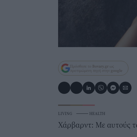
Πρόσθεσε το
Bovary.gr
ως
προτιμώμενη πηγή στην
google
LIVING
⸻
HEALTH
Χάρβαρντ: Με αυτούς το