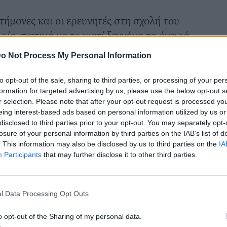
στήμονες και οι ερευνητές στη σχολή του
ρία σχετικά με το γιατί ξεχνάμε τα όνειρά
 το αναλύσουν εις βάθος.
o Not Process My Personal Information
ην Ιατρική Σχολή του Χάρβαρντ,
ρει ότι όσοι άνθρωποι μένουν συχνά με
to opt-out of the sale, sharing to third parties, or processing of your per
formation for targeted advertising by us, please use the below opt-out s
 είχαν δει την προηγούμενη νύχτα στον
r selection. Please note that after your opt-out request is processed y
οιμούνται με τον ίδιο τρόπο.
eing interest-based ads based on personal information utilized by us or
disclosed to third parties prior to your opt-out. You may separately opt-
πει να κάνουμε πριν κοιμηθούμε για να
losure of your personal information by third parties on the IAB’s list of
όνειρο μας.
. This information may also be disclosed by us to third parties on the
IA
Participants
that may further disclose it to other third parties.
l Data Processing Opt Outs
o opt-out of the Sharing of my personal data.