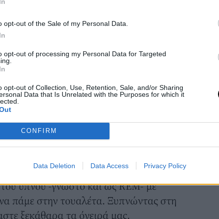
In
o opt-out of the Sale of my Personal Data.
In
to opt-out of processing my Personal Data for Targeted
ing.
In
o opt-out of Collection, Use, Retention, Sale, and/or Sharing
ersonal Data that Is Unrelated with the Purposes for which it
lected.
Out
CONFIRM
πιεις τρία ποτήρια νερό πριν κοιμηθείς
ια να μην ξεχάσεις ποτέ τι είδες στον ύπνο
Data Deletion
Data Access
Privacy Policy
α, με τα τρία ποτήρια νερό
 του ύπνου -γνωστό και ως REM- με
 να πάμε στην τουαλέτα. Ξυπνώντας στη
στε ξεκάθαρα τα όνειρά μας.