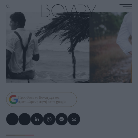
Πρόσθεσε το
Bovary.gr
ως
προτιμώμενη πηγή στην
google