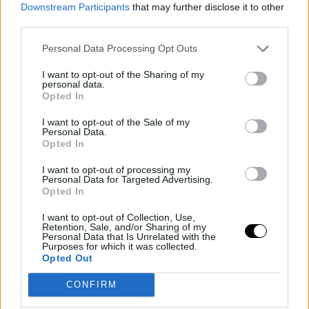
Downstream Participants
that may further disclose it to other
third parties.
Personal Data Processing Opt Outs
I want to opt-out of the Sharing of my
personal data.
Opted In
I want to opt-out of the Sale of my
Personal Data.
Opted In
I want to opt-out of processing my
Personal Data for Targeted Advertising.
Κι, όμως, τα αποτελέσματα της έρευνας δεν τελειώνουν εδώ,
Opted In
καθώς εκτός από τα παραπάνω, το 95% των ερωτηθέντων
ανδρών ανέφεραν πως νιώθουν χαρά (και ΔΕΝ
I want to opt-out of Collection, Use,
Retention, Sale, and/or Sharing of my
τρομοκρατούνται όπως νόμιζες) αν μία γυναίκα τους ζητήσει το
Personal Data that Is Unrelated with the
Purposes for which it was collected.
νούμερο του τηλεφώνου τους και κάνει το πρώτο τηλεφώνημα
Opted Out
που θα οδηγήσει και στο πρώτο ραντεβού.
CONFIRM
Και μπορεί τα αποτελέσματα να φαίνονται ενθαρρυντικά για
σένα που αναρωτιέσαι γιατί δεν έχει τηλεφωνήσει ακόμη,