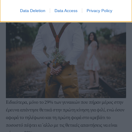
ωστόσο, η έρευνα έδειξε πως οι γυναίκες επιμένουν να μην
Data Deletion
Data Access
Privacy Policy
κάνουν αυτή την πρώτη κίνηση.
Ειδικότερα, μόνο το 29% των γυναικών που πήραν μέρος στην
έρευνα απάντησε θετικά στην πρώτη κίνηση για φιλί, ενώ όσον
αφορά το τηλέφωνο και τη πρώτη φορά στο κρεβάτι το
ποσοστό πέφτει κι΄αλλο με τις θετικές απαντήσεις να είναι