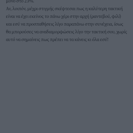
μόνο στο 23%.
Αν, λοιπόν, μέχρι στιγμής σκέφτεσαι πως η καλύτερη τακτική
είναι να έχει εκείνος το πάνω χέρι στην αρχή (ραντεβού, φιλί)
και εσύ να προσπαθήσεις λίγο παραπάνω στην συνέχεια, ίσως
θα μπορούσες να αναδιαμορφώσεις λίγο την τακτική σου, χωρίς
αυτό να σημαίνεις πως πρέπει να τα κάνεις κι όλα εσύ!