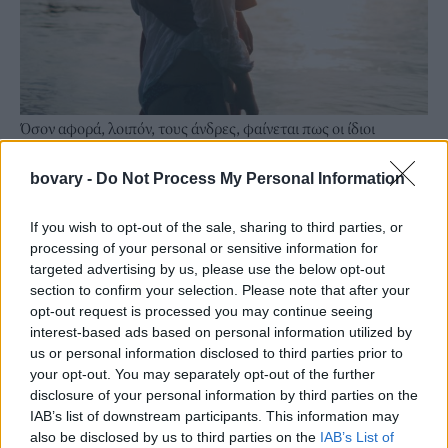
Όσον αφορά, λοιπόν, τους άνδρες, φαίνεται πως οι ίδιοι
προτιμούν να κάνουμε εμείς το πρώτο βήμα στις παρακάτω
bovary -
Do Not Process My Personal Information
περιπτώσεις:
Το 95% των ανδρών συμφώνησαν πως θέλουν η γυναίκα να
If you wish to opt-out of the sale, sharing to third parties, or
κάνει πρώτη την κίνηση στο (πρώτο) φιλί και το 93% πως
processing of your personal or sensitive information for
προτιμούν να παίρνει εκείνη την απόφαση για το πότε θα
targeted advertising by us, please use the below opt-out
κάνουν για πρώτη φορά σεξ.
section to confirm your selection. Please note that after your
opt-out request is processed you may continue seeing
interest-based ads based on personal information utilized by
us or personal information disclosed to third parties prior to
your opt-out. You may separately opt-out of the further
disclosure of your personal information by third parties on the
IAB’s list of downstream participants. This information may
also be disclosed by us to third parties on the
IAB’s List of