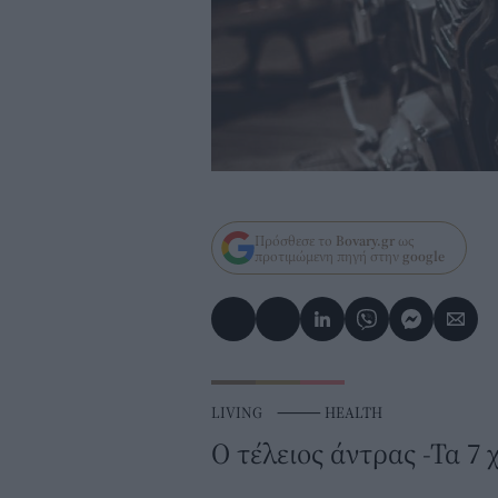
Πρόσθεσε το
Bovary.gr
ως
προτιμώμενη πηγή στην
google
LIVING
⸻
HEALTH
Ο τέλειος άντρας -Τα 7