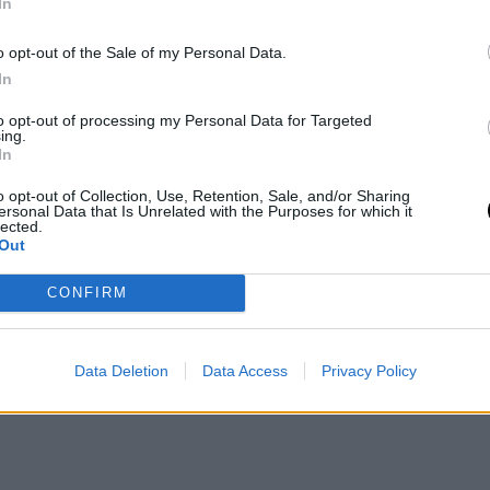
In
δρες με επιτυχημένη σταδιοδρομία, όχι
o opt-out of the Sale of my Personal Data.
, αλλά γιατί η επιτυχία και οι φιλοδοξίες
In
κά χαρακτηριστικά όπως η δέσμευση, η
to opt-out of processing my Personal Data for Targeted
ing.
ποία συνθέτουν την εικόνα ενός καλού
In
o opt-out of Collection, Use, Retention, Sale, and/or Sharing
ersonal Data that Is Unrelated with the Purposes for which it
lected.
 κατσούφη με μούτρα μέχρι το πάτωμα.
Out
αι ανέκδοτο, αλλά ένας σύντροφος που τις
CONFIRM
ους από τα γέλια είναι ελκυστικός και
ως το χιούμορ έχει ταυτιστεί με την
Data Deletion
Data Access
Privacy Policy