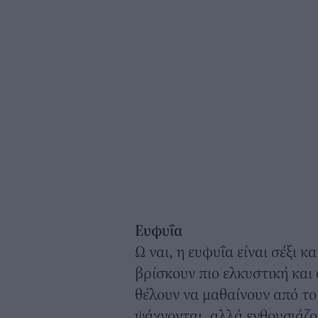
Ευφυΐα
Ω ναι, η ευφυΐα είναι σέξι κ
βρίσκουν πιο ελκυστική και
θέλουν να μαθαίνουν από το τ
ψάχνονται, αλλά ενθουσιάζον