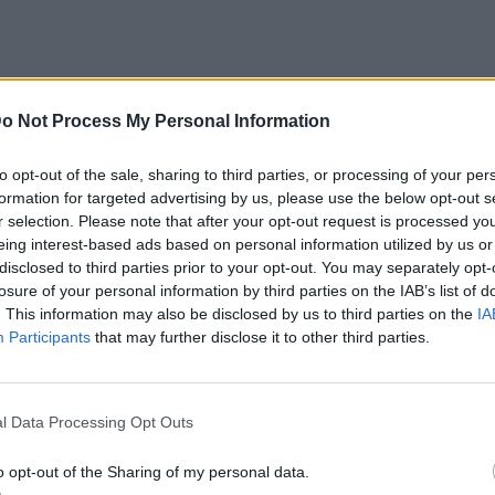
o Not Process My Personal Information
to opt-out of the sale, sharing to third parties, or processing of your per
formation for targeted advertising by us, please use the below opt-out s
 εκείνα χαρακτηριστικά που τρελαίνουν τις
r selection. Please note that after your opt-out request is processed y
eing interest-based ads based on personal information utilized by us or
disclosed to third parties prior to your opt-out. You may separately opt-
losure of your personal information by third parties on the IAB’s list of
ιλιάς των βασιλιάδων. Αν δεν έχει
. This information may also be disclosed by us to third parties on the
IA
ίσου στο καβούκι σου και μείνει εκεί
Participants
that may further disclose it to other third parties.
ώς να την αποκτήσεις. Οι γυναίκες θέλουν
γουριά, καθώς αυτό τους εμπνέει
l Data Processing Opt Outs
 κάποιον που μπορούν να στηριχθούν για
o opt-out of the Sharing of my personal data.