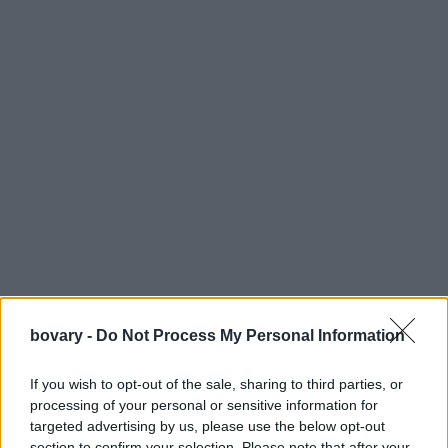
Η Αμάντα χάραξε στη βέρα του συζύγου της την φράση
bovary -
Do Not Process My Personal Information
«Βάλ'την πίσω» θέλοντας να του υπενθυμίζει συνεχώς τον γάμο
If you wish to opt-out of the sale, sharing to third parties, or
τους! Κάθε φορά που ο σύζυγός της θα βγάζει την βέρα του, η
processing of your personal or sensitive information for
φράση θα... φωνάζει να την βάλει πίσω.
targeted advertising by us, please use the below opt-out
Ο Νταν δηλώνει ότι η σχέση με την σύντροφό του είναι γεμάτη
section to confirm your selection. Please note that after your