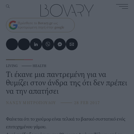
Πρόσθεσε το
Bovary.gr
ως
προτιμώμενη πηγή στην
google
LIVING
⸻
HEALTH
Tι έκανε μια παντρεμένη για να
θυμίζει στον άνδρα της ότι δεν πρέπει
να την απατήσει
ΝΑΝΣΥ ΜΗΤΡΟΠΟΥΛΟΥ
⸻
28 FEB 2017
Φαίνεται ότι το χιούμορ είναι τελικά το βασικό συστατικό ενός
επιτυχημένου γάμου.