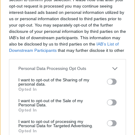
έρωτα, γέλιο και πειράγματα και παραδέχεται ότι δεν είχε ιδέα
opt-out request is processed you may continue seeing
interest-based ads based on personal information utilized by
για την φράση που η σύζυγός του είχε χαράξει στη βέρα του.
us or personal information disclosed to third parties prior to
Την αποκάλυψη για το μήνυμα που ήταν χαραγμένο στη βέρα
your opt-out. You may separately opt-out of the further
έκανε ένας φίλους του Νταν που μοιράστηκε την φωτογραφία
disclosure of your personal information by third parties on the
πριν από λίγες ημέρες στο Ιmgur (εκεί θα βρεις φωτογραφίες
IAB’s list of downstream participants. This information may
έχουν γίνει viral) και δήλωσε: «Εχουν έναν γάμο που έχει
also be disclosed by us to third parties on the
IAB’s List of
Downstream Participants
that may further disclose it to other
χιούμορ». Το ζευγάρι είναι παντρεμένο πέντε χρόνια και έχει
third parties.
τρία παιδιά.
Personal Data Processing Opt Outs
I want to opt-out of the Sharing of my
personal data.
Opted In
I want to opt-out of the Sale of my
Personal Data.
Opted In
I want to opt-out of processing my
Personal Data for Targeted Advertising.
Opted In