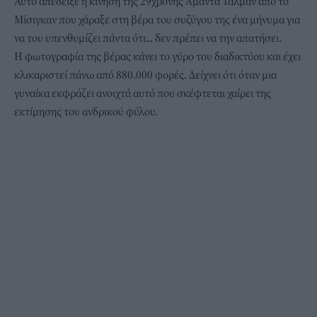
Αυτό απέδειξε η κίνηση της 29χρονης Αμάντα Τάλμαν από το
Μίσιγκαν που χάραξε στη βέρα του συζύγου της ένα μήνυμα για
να του υπενθυμίζει πάντα ότι... δεν πρέπει να την απατήσει.
Η φωτογραφία της βέρας κάνει το γύρο του διαδικτύου και έχει
κλικαριστεί πάνω από 880.000 φορές. Δείχνει ότι όταν μια
γυναίκα εκφράζει ανοιχτά αυτό που σκέφτεται χαίρει της
εκτίμησης του ανδρικού φύλου.