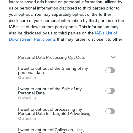
interest-based ads based on personal information utilized by
us or personal information disclosed to third parties prior to
your opt-out. You may separately opt-out of the further
disclosure of your personal information by third parties on the
IAB’s list of downstream participants. This information may
also be disclosed by us to third parties on the
IAB’s List of
Downstream Participants
that may further disclose it to other
third parties.
Personal Data Processing Opt Outs
I want to opt-out of the Sharing of my
personal data.
Opted In
Το σύστημα θερμορύθμισης δεν είναι ίδιο σε όλους τους
I want to opt-out of the Sale of my
ανθρώπους και έτσι, κάποιοι από εμάς είμαστε πιο ευαίσθητοι
Personal Data.
σε αυτές τις περιβαλλοντικές αλλαγές σε σχέση με άλλους, και
Opted In
για αυτό μας παρουσιάζεται πιο συχνά το φαινόμενο των κρύων
I want to opt-out of processing my
χεριών,
Personal Data for Targeted Advertising.
Opted In
Στις περιπτώσεις που τα χέρια παγώνουν αλλά χωρίς προφανή
λόγο, δεν έχει δηλαδή κρύο, αυτό μπορεί να είναι ένα σημάδι ότι
I want to opt-out of Collection, Use,