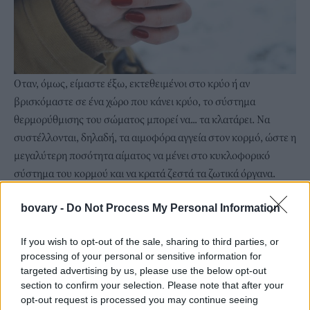
Οταν, όμως, είμαστε έξω, εκτεθειμένοι στο κρύο ή αν
βρισκόμαστε σε ένα χώρο που κάνει κρύο, το σύστημα
θερμορύθμισης του σώματος μπορεί να... τα κλατάρει. Να
συστέλλονται, δηλαδή, τα αιμοφόρα αγγεία στον κορμό, ώστε η
μεγαλύτερη ποσότητα αίματος να μένει στο κυκλοφορικό
σύστημα του κορμού και να κρατά ζεστά τα ζωτικά όργανα.
Ετσι στα δάχτυλα κυκλοφορεί λιγότερο αίμα και άρα είναι πιο
κρύα.
bovary -
Do Not Process My Personal Information
If you wish to opt-out of the sale, sharing to third parties, or
processing of your personal or sensitive information for
targeted advertising by us, please use the below opt-out
section to confirm your selection. Please note that after your
opt-out request is processed you may continue seeing