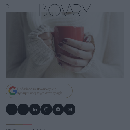
Πρόσθεσε το
Bovary.gr
ως
προτιμώμενη πηγή στην
google