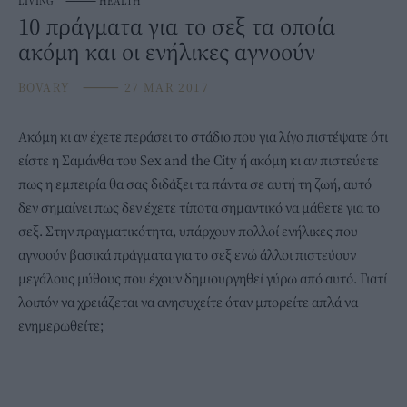
LIVING
⸻
HEALTH
10 πράγματα για το σεξ τα οποία
ακόμη και οι ενήλικες αγνοούν
BOVARY
⸻
27 MAR 2017
Ακόμη κι αν έχετε περάσει το στάδιο που για λίγο πιστέψατε ότι
είστε η Σαμάνθα του Sex and the City ή ακόμη κι αν πιστεύετε
πως η εμπειρία θα σας διδάξει τα πάντα σε αυτή τη ζωή, αυτό
δεν σημαίνει πως δεν έχετε τίποτα σημαντικό να μάθετε για το
σεξ. Στην πραγματικότητα, υπάρχουν πολλοί ενήλικες που
αγνοούν βασικά πράγματα για το σεξ ενώ άλλοι πιστεύουν
μεγάλους μύθους που έχουν δημιουργηθεί γύρω από αυτό. Γιατί
λοιπόν να χρειάζεται να ανησυχείτε όταν μπορείτε απλά να
ενημερωθείτε;