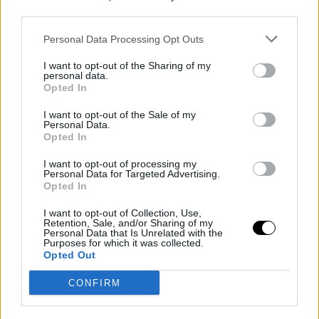
third parties.
σώματος και όχι τις ταμπέλες.
Personal Data Processing Opt Outs
I want to opt-out of the Sharing of my
personal data.
Opted In
I want to opt-out of the Sale of my
Personal Data.
Opted In
I want to opt-out of processing my
Personal Data for Targeted Advertising.
Opted In
I want to opt-out of Collection, Use,
Retention, Sale, and/or Sharing of my
Το σεξ δεν είναι σαν την πίτσα
που όταν δεν σας αρέσει η
Personal Data that Is Unrelated with the
Purposes for which it was collected.
πιπεριά για παράδειγμα, μπορείτε να τη βγάλετε και να
Opted Out
συνεχίσετε να απολαμβάνετε το κομμάτι σας. Και κυρίως, το
CONFIRM
κακό σεξ δεν είναι καλύτερο από το καθόλου σεξ και ειδικά για
τις γυναίκες που ένα κακό σεξ σημαίνει πως δεν σας έφυγε