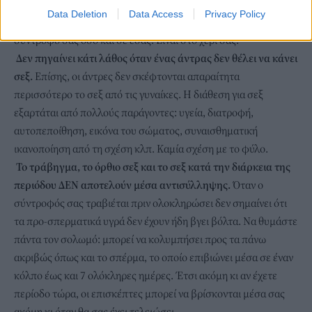
αυτό που νιώθατε στην αρχή. Προσπαθήστε να κάνετε καλό σεξ
Data Deletion
Data Access
Privacy Policy
κάθε φορά. Αυτό σημαίνει πως πρέπει να εστιάζετε τόσο στον
σύντροφό σας όσο και σε εσάς. Είναι στο χέρι σας.
Δεν πηγαίνει κάτι λάθος όταν ένας άντρας δεν θέλει να κάνει
σεξ.
Επίσης, οι άντρες δεν σκέφτονται απαραίτητα
περισσότερο το σεξ από τις γυναίκες. Η διάθεση για σεξ
εξαρτάται από πολλούς παράγοντες: υγεία, διατροφή,
αυτοπεποίθηση, εικόνα του σώματος, συναισθηματική
ικανοποίηση από τη σχέση κλπ. Καμία σχέση με το φύλο.
Το τράβηγμα, το όρθιο σεξ και το σεξ κατά την διάρκεια της
περιόδου ΔΕΝ αποτελούν μέσα αντισύλληψης.
Όταν ο
σύντροφός σας τραβιέται πριν ολοκληρώσει δεν σημαίνει ότι
τα προ-σπερματικά υγρά δεν έχουν ήδη βγει βόλτα. Να θυμάστε
πάντα τον σολωμό: μπορεί να κολυμπήσει προς τα πάνω
ακριβώς όπως και το σπέρμα, το οποίο επιβιώνει μέσα σε έναν
κόλπο έως και 7 ολόκληρες ημέρες. Έτσι ακόμη κι αν έχετε
περίοδο τώρα, οι επισκέπτες μπορεί να βρίσκονται μέσα σας
ακόμη κι όταν θα σας έχει τελειώσει.