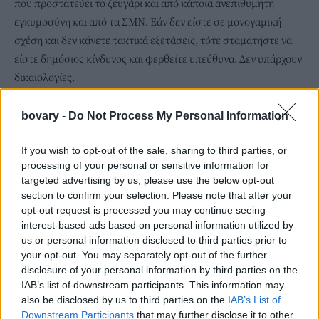
που προστατεύει το ζευγάρι και από κάποια ανεπιθύμητη
εγκυμοσύνη και από τα ΣΜΝ. Εάν δεν είστε σε μονογαμική
σχέση και δεν κάνετε τακτικά εξετάσεις, τότε σταματήστε να
είστε δημόσιος κίνδυνος και φερθείτε υπεύθυνα. Δεν υπάρχουν
δικαιολογίες.
Το
πρωκτικό σεξ
δεν θα σας δημιουργήσει ακράτεια στο
μέλλον. Θα εξακολουθήσετε να έχετε τον έλεγχο του σώματός
bovary -
Do Not Process My Personal Information
σας.
Οι έννοιες του «καλού» και του «κακού» δεν είναι ακριβείς. Το
If you wish to opt-out of the sale, sharing to third parties, or
processing of your personal or sensitive information for
καλό σεξ έχει άμεση σχέση με την επικοινωνία η οποία είναι
targeted advertising by us, please use the below opt-out
κάτι που διαφέρει από άτομο σε άτομο και από ζευγάρι σε
section to confirm your selection. Please note that after your
ζευγάρι. Μπορείτε να κάνετε τέλειο σεξ με κάποιον και τραγικό
opt-out request is processed you may continue seeing
με κάποιον άλλο. Κάτι που σας έκανε να τελειώσετε κατευθείαν
interest-based ads based on personal information utilized by
us or personal information disclosed to third parties prior to
με τον προηγούμενο σύντροφό σας δεν σημαίνει ότι θα
your opt-out. You may separately opt-out of the further
λειτουργήσει και με τον νέο. Κάτι που λειτούργησε την
disclosure of your personal information by third parties on the
προηγούμενη εβδομάδα δεν είναι σίγουρο ότι μπορεί να
IAB’s list of downstream participants. This information may
λειτουργήσει και αυτή την εβδομάδα. Το ανθρώπινο σώμα είναι
also be disclosed by us to third parties on the
IAB’s List of
Downstream Participants
that may further disclose it to other
άστατο. Πρέπει να μάθετε να διαβάζετε τη γλώσσα του