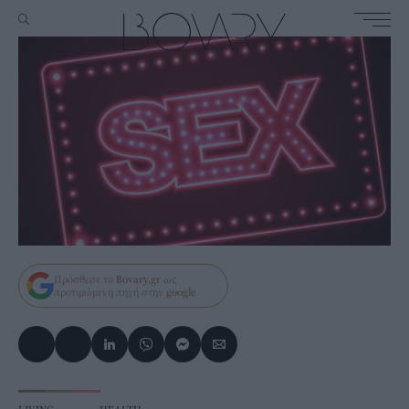
Πρόσθεσε το
Bovary.gr
ως
προτιμώμενη πηγή στην
google