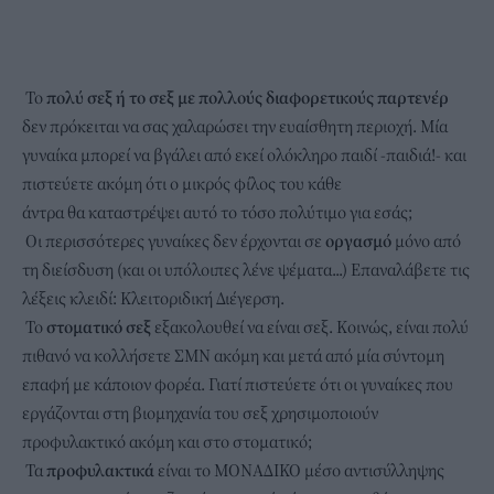
Το
πολύ σεξ ή το σεξ με πολλούς διαφορετικούς παρτενέρ
δεν πρόκειται να σας χαλαρώσει την ευαίσθητη περιοχή. Μία
γυναίκα μπορεί να βγάλει από εκεί ολόκληρο παιδί -παιδιά!- και
πιστεύετε ακόμη ότι ο μικρός φίλος του κάθε
άντρα θα καταστρέψει αυτό το τόσο πολύτιμο για εσάς;
Οι περισσότερες γυναίκες δεν έρχονται σε
οργασμό
μόνο από
τη διείσδυση (και οι υπόλοιπες λένε ψέματα...) Επαναλάβετε τις
λέξεις κλειδί: Κλειτοριδική Διέγερση.
Το
στοματικό σεξ
εξακολουθεί να είναι σεξ. Κοινώς, είναι πολύ
πιθανό να κολλήσετε ΣΜΝ ακόμη και μετά από μία σύντομη
επαφή με κάποιον φορέα. Γιατί πιστεύετε ότι οι γυναίκες που
εργάζονται στη βιομηχανία του σεξ χρησιμοποιούν
προφυλακτικό ακόμη και στο στοματικό;
Τα
προφυλακτικά
είναι το ΜΟΝΑΔΙΚΟ μέσο αντισύλληψης