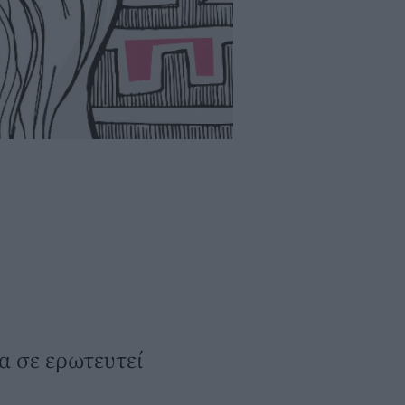
α σε ερωτευτεί