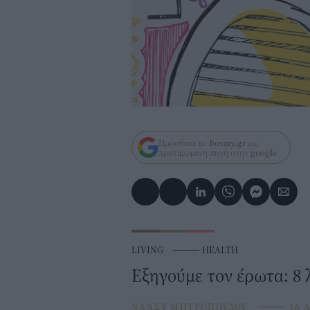
Πρόσθεσε το
Bovary.gr
ως
προτιμώμενη πηγή στην
google
LIVING
⸻
HEALTH
Εξηγούμε τον έρωτα: 8 
ΝΑΝΣΥ ΜΗΤΡΟΠΟΥΛΟΥ
⸻
16 A