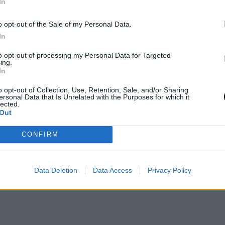
λώσσα του σώματος παίζει έναν από τους
In
την χημεία μεταξύ δύο ατόμων. Με άλλα
o opt-out of the Sale of my Personal Data.
ο το άτομο που σε έχει κάνει να θυμάσαι
In
to opt-out of processing my Personal Data for Targeted
ing.
In
o opt-out of Collection, Use, Retention, Sale, and/or Sharing
ersonal Data that Is Unrelated with the Purposes for which it
lected.
Out
CONFIRM
Data Deletion
Data Access
Privacy Policy