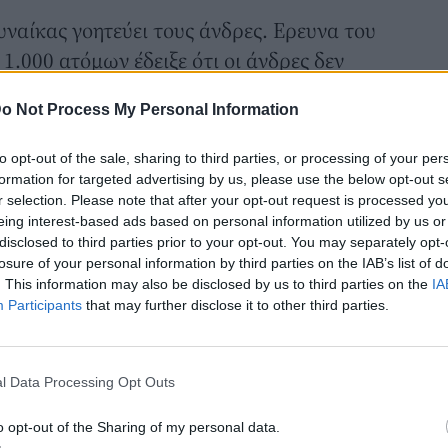
ναίκας γοητεύει τους άνδρες. Ερευνα του
 1.000 ατόμων έδειξε ότι οι άνδρες δεν
ς γυναίκες. Ερευνητές έδειξαν σε άνδρες
o Not Process My Personal Information
τους ζήτησαν να τις βαθμολογήσουν με
ές τους φαίνονταν. Οι άνδρες έδωσαν
to opt-out of the sale, sharing to third parties, or processing of your per
ναίκες που ήταν χαμογελαστές, ενώ
formation for targeted advertising by us, please use the below opt-out s
r selection. Please note that after your opt-out request is processed y
είχαν έκφραση.. ξινίλας. Η έρευνα έδειξε
eing interest-based ads based on personal information utilized by us or
οφα στις γυναίκες. Γοητεύονται
disclosed to third parties prior to your opt-out. You may separately opt-
losure of your personal information by third parties on the IAB’s list of
ιο και την αρρενωπότητα.
. This information may also be disclosed by us to third parties on the
IA
οιάζει… στον πρώην σου:
Participants
that may further disclose it to other third parties.
ι άνδρες και γυναίκες έχουν την τάση να
υν κοινά χαρακτηριστικά με προηγούμενο
l Data Processing Opt Outs
ετράει:
o opt-out of the Sharing of my personal data.