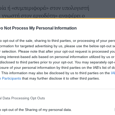
ία ή «συμπεριφορά» στον υπολογιστή
ει γνωστή στον εργοδότη» αναφέρει ο
 Wittman. «Να είσαι προσεκτικός σε
o Not Process My Personal Information
mail που στέλνεις. Κάθε προσωπική σου
al media, email και sites που
to opt-out of the sale, sharing to third parties, or processing of your per
ι γνωστή».
formation for targeted advertising by us, please use the below opt-out s
r selection. Please note that after your opt-out request is processed y
ιστορικού» μπορεί να μην βοηθήσει σε
eing interest-based ads based on personal information utilized by us or
disclosed to third parties prior to your opt-out. You may separately opt-
losure of your personal information by third parties on the IAB’s list of
εκκαθάριση του ιστορικού» μπορεί να
. This information may also be disclosed by us to third parties on the
IA
 στοιχείο», αναφέρει ο Michael Kerr. «Τα
Participants
that may further disclose it to other third parties.
ν επιχειρήσεων έχουν τον τρόπο να
l Data Processing Opt Outs
ρισε τις 6 απαγορευτικές αναζητήσεις στο
o opt-out of the Sharing of my personal data.