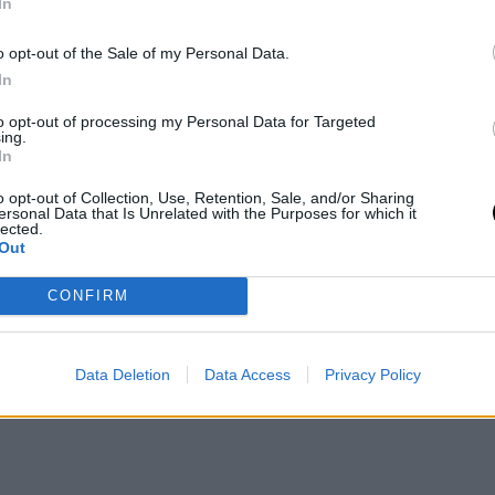
ε πορνογραφικό υλικό.
Τρανταχτό το
In
σε επιχείρηση της Βαλτιμόρης. Εχασε τη
o opt-out of the Sale of my Personal Data.
κολουθήσει πορνό για 39 ώρες. Μάλιστα,
In
ουθούσε πορνό για 6 ώρες μέσα στο
to opt-out of processing my Personal Data for Targeted
ολο να ντροπιαστείς...
ing.
In
o opt-out of Collection, Use, Retention, Sale, and/or Sharing
ersonal Data that Is Unrelated with the Purposes for which it
lected.
Out
CONFIRM
Data Deletion
Data Access
Privacy Policy