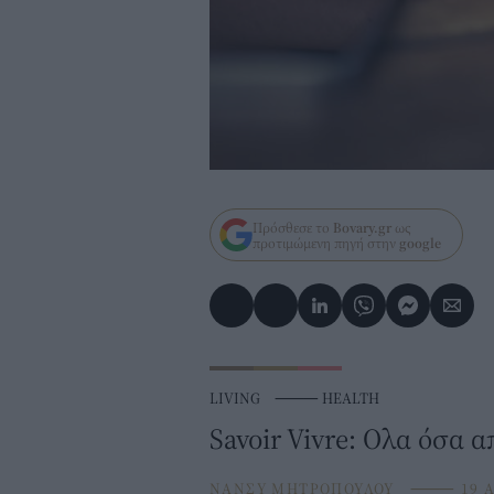
Πρόσθεσε το
Bovary.gr
ως
προτιμώμενη πηγή στην
google
LIVING
⸻
HEALTH
Savoir Vivre: Ολα όσα 
ΝΑΝΣΥ ΜΗΤΡΟΠΟΥΛΟΥ
⸻
19 A