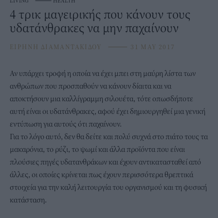
LIVING
⸻
HEALTH
4 τρικ μαγειρικής που κάνουν τους
υδατάνθρακες να μην παχαίνουν
ΕΙΡΗΝΗ ΔΙΑΜΑΝΤΑΚΙΔΟΥ
⸻
31 MAY 2017
Αν υπάρχει τροφή η οποία να έχει μπει στη μαύρη λίστα των
ανθρώπων που προσπαθούν να κάνουν δίαιτα και να
αποκτήσουν μια καλλίγραμμη σιλουέτα, τότε οπωσδήποτε
αυτή είναι οι υδατάνθρακες, αφού έχει δημιουργηθεί μια γενική
εντύπωση για αυτούς ότι παχαίνουν.
Για το λόγο αυτό, δεν θα δείτε και πολύ συχνά στο πιάτο τους τα
μακαρόνια, το ρύζι, το ψωμί και άλλα προϊόντα που είναι
πλούσιες πηγές υδατανθράκων και έχουν αντικατασταθεί από
άλλες, οι οποίες κρίνεται πως έχουν περισσότερα θρεπτικά
στοιχεία για την καλή λειτουργία του οργανισμού και τη φυσική
κατάσταση.