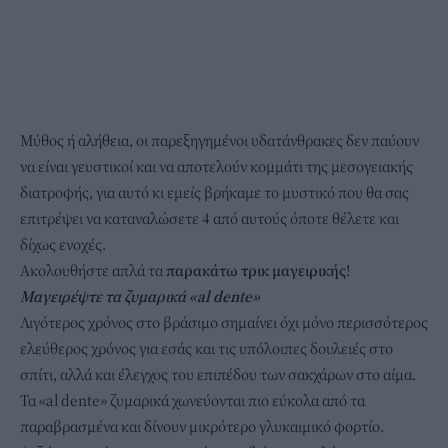
Μύθος ή αλήθεια, οι παρεξηγημένοι υδατάνθρακες δεν παύουν
να είναι γευστικοί και να αποτελούν κομμάτι της μεσογειακής
διατροφής, για αυτό κι εμείς βρήκαμε το μυστικό που θα σας
επιτρέψει να καταναλώσετε 4 από αυτούς όποτε θέλετε και
δίχως ενοχές.
Ακολουθήστε απλά τα
παρακάτω τρικ μαγειρικής
!
Μαγειρέψτε τα ζυμαρικά «al dente»
Λιγότερος χρόνος στο βράσιμο σημαίνει όχι μόνο περισσότερος
ελεύθερος χρόνος για εσάς και τις υπόλοιπες δουλειές στο
σπίτι, αλλά και έλεγχος του επιπέδου των σακχάρων στο αίμα.
Τα «al dente» ζυμαρικά χωνεύονται πιο εύκολα από τα
παραβρασμένα και δίνουν μικρότερο γλυκαιμικό φορτίο.