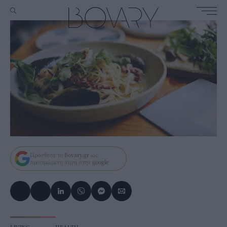
Πρόσθεσε το
Bovary.gr
ως
προτιμώμενη πηγή στην
google