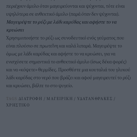
περιέχουν άμυλο όταν μαγειρεύονται και ψύχονται, τότε είναι
υψηλότερα σε ανθεκτικό άμυλο (παρά όταν δεν ψύχονται).
Μαγειρέψτε το ρύζι με λάδι καρύδας και αφήστε το να
κρυώσει
Χρησιμοποιήστε το ρύζι ως συνοδευτικό ενός γεύματος που
είναι πλούσιο σε πρωτεΐνη και καλά λιπαρά. Μαγειρέψτε το
όμως με λάδι καρύδας και αφήστε το να κρυώσει, για να
ενισχύσετε σημαντικά το ανθεκτικό άμυλο (ίσως δέκα φορές)
και να «κόψετε» θερμίδες. Προσθέστε μια κουταλιά του γλυκού
λάδι καρύδας στο νερό που βράζει και αφού μαγειρευτεί το ρύζι
και κρυώσει, βάλτε το στο ψυγείο.
TAGS
ΔΙΑΤΡΟΦΗ
/
ΜΑΓΕΙΡΙΚΗ
/
ΥΔΑΤΑΝΘΡΑΚΕΣ
/
ΧΡΗΣΤΙΚΟ