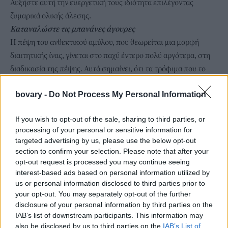
Αυξήστε αυτή την ευεργετική τους ιδιότητα επιλέγοντας
ζυμαρικά ολικής άλεσης.
Καταναλώστε τις μπανάνες άγουρες
Η πέψη του ανθεκτικού αμύλου, που θεωρείται μια μορφή
διαιτητικής ίνας, γίνεται στο παχύ έντερο πολύ αργότερα, στη
διαδικασία της πέψης. Αυτό σημαίνει, ότι τα τρόφιμα που το
περιέχουν όπως οι άγουρες μπανάνες και μάλιστα σε υψηλό
βαθμό, μπορούν να βοηθήσουν στη διαχείριση των επιπέδων
bovary -
Do Not Process My Personal Information
σακχάρου στο αίμα, να βελτιώσουν την ευαισθησία απέναντι
If you wish to opt-out of the sale, sharing to third parties, or
στην ινσουλίνη και να αυξήσουν κορεσμό της όρεξης.
processing of your personal or sensitive information for
targeted advertising by us, please use the below opt-out
section to confirm your selection. Please note that after your
opt-out request is processed you may continue seeing
interest-based ads based on personal information utilized by
us or personal information disclosed to third parties prior to
your opt-out. You may separately opt-out of the further
disclosure of your personal information by third parties on the
IAB’s list of downstream participants. This information may
also be disclosed by us to third parties on the
IAB’s List of