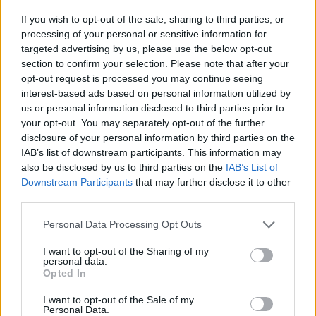
τελειώσει η δική σου δουλειά, η δική μου συνεχίζεται με το που
If you wish to opt-out of the sale, sharing to third parties, or
θα περάσω την πόρτα του σπιτιού. Πλυντήριο, φαγητό για τα
processing of your personal or sensitive information for
παιδιά, ψώνια, σχολικές εργασίες των παιδιών, συνεχείς
targeted advertising by us, please use the below opt-out
section to confirm your selection. Please note that after your
υπενθυμίσεις. Η πίεση είναι συχνά περισσότερη από όση
opt-out request is processed you may continue seeing
μπορώ να αντέξω. Θέλω να φωνάξω:
«Πού είναι ο άνθρωπος
interest-based ads based on personal information utilized by
που ερωτεύτηκα;».
us or personal information disclosed to third parties prior to
Ο πόνος είναι πιο αισθητός όταν είμαστε ανάμεσα σε
your opt-out. You may separately opt-out of the further
disclosure of your personal information by third parties on the
ανθρώπους που είναι ερωτευμένοι. Το παραμικρό άγγιγμα, ένα
IAB’s list of downstream participants. This information may
φιλί στο λαιμό, προκαλούν το πιο θλιβερό συναίσθημα μέσα
also be disclosed by us to third parties on the
IAB’s List of
μου αφού γνωρίζω καλά ότι εσύ δεν θα μου το κάνεις ποτέ
Downstream Participants
that may further disclose it to other
αυτό. Χρειάζομαι στιγμές όπως αυτές. Θα πρέπει να είναι το
third parties.
καύσιμό μου αυτό και όχι ο θυμός που αντικαθιστά τώρα την
Personal Data Processing Opt Outs
αγάπη που σου είχα κάποτε.
I want to opt-out of the Sharing of my
personal data.
Opted In
I want to opt-out of the Sale of my
Personal Data.