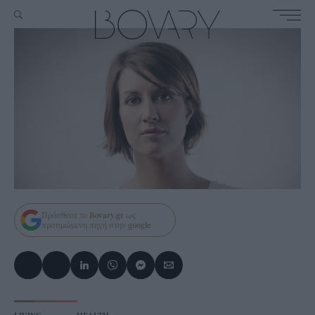
Πρόσθεσε το
Bovary.gr
ως
προτιμώμενη πηγή στην
google