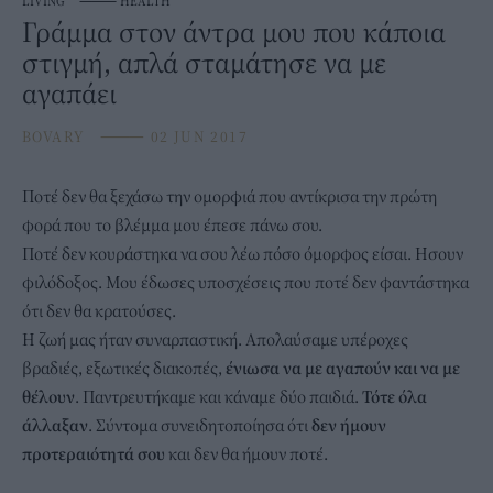
LIVING
⸻
HEALTH
Γράμμα στον άντρα μου που κάποια
στιγμή, απλά σταμάτησε να με
αγαπάει
BOVARY
⸻
02 JUN 2017
Ποτέ δεν θα ξεχάσω την ομορφιά που αντίκρισα την πρώτη
φορά που το βλέμμα μου έπεσε πάνω σου.
Ποτέ δεν κουράστηκα να σου λέω πόσο όμορφος είσαι. Ησουν
φιλόδοξος. Μου έδωσες υποσχέσεις που ποτέ δεν φαντάστηκα
ότι δεν θα κρατούσες.
Η ζωή μας ήταν συναρπαστική. Απολαύσαμε υπέροχες
βραδιές, εξωτικές διακοπές,
ένιωσα να με αγαπούν και να με
θέλουν
. Παντρευτήκαμε και κάναμε δύο παιδιά.
Τότε όλα
άλλαξαν
. Σύντομα συνειδητοποίησα ότι
δεν ήμουν
προτεραιότητά σου
και δεν θα ήμουν ποτέ.