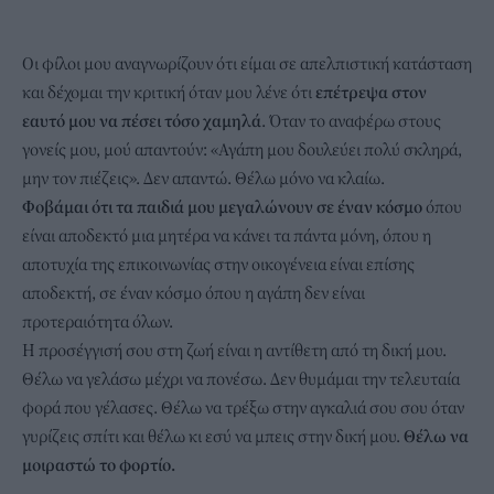
Οι φίλοι μου αναγνωρίζουν ότι είμαι σε απελπιστική κατάσταση
και δέχομαι την κριτική όταν μου λένε ότι
επέτρεψα στον
εαυτό μου να πέσει τόσο χαμηλά
. Όταν το αναφέρω στους
γονείς μου, μού απαντούν: «Αγάπη μου δουλεύει πολύ σκληρά,
μην τον πιέζεις». Δεν απαντώ. Θέλω μόνο να κλαίω.
Φοβάμαι ότι τα παιδιά μου μεγαλώνουν σε έναν κόσμο
όπου
είναι αποδεκτό μια μητέρα να κάνει τα πάντα μόνη, όπου η
αποτυχία της επικοινωνίας στην οικογένεια είναι επίσης
αποδεκτή, σε έναν κόσμο όπου η αγάπη δεν είναι
προτεραιότητα όλων.
Η προσέγγισή σου στη ζωή είναι η αντίθετη από τη δική μου.
Θέλω να γελάσω μέχρι να πονέσω. Δεν θυμάμαι την τελευταία
φορά που γέλασες. Θέλω να τρέξω στην αγκαλιά σου σου όταν
γυρίζεις σπίτι και θέλω κι εσύ να μπεις στην δική μου.
Θέλω να
μοιραστώ το φορτίο.