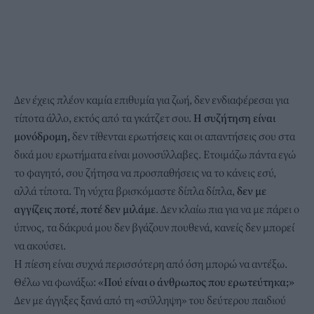
Δεν έχεις πλέον καμία επιθυμία για ζωή, δεν ενδιαφέρεσαι για
τίποτα άλλο, εκτός από τα γκάτζετ σου.
Η συζήτηση είναι
μονόδρομη,
δεν τίθενται ερωτήσεις και οι απαντήσεις σου στα
δικά μου ερωτήματα είναι μονοσύλλαβες. Ετοιμάζω πάντα εγώ
το φαγητό, σου ζήτησα να προσπαθήσεις να το κάνεις εσύ,
αλλά τίποτα. Τη νύχτα βρισκόμαστε δίπλα δίπλα,
δεν με
αγγίζεις ποτέ, ποτέ δεν μιλάμε
. Δεν κλαίω πια για να με πάρει ο
ύπνος, τα δάκρυά μου δεν βγάζουν πουθενά, κανείς δεν μπορεί
να ακούσει.
Η πίεση είναι συχνά περισσότερη από όση μπορώ να αντέξω.
Θέλω να φωνάξω:
«Πού είναι ο άνθρωπος που ερωτεύτηκα;»
Δεν με άγγιξες ξανά από τη «σύλληψη» του δεύτερου παιδιού