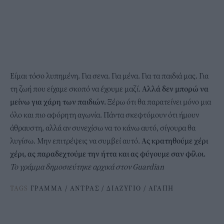
Είμαι τόσο λυπημένη. Για σενα. Για μένα. Για τα παιδιά μας. Για
τη ζωή που είχαμε σκοπό να έχουμε μαζί.
Αλλά δεν μπορώ να
μείνω για χάρη των παιδιών.
Ξέρω ότι θα παρατείνει μόνο μια
όλο και πιο αφόρητη αγωνία. Πάντα σκεφτόμουν ότι ήμουν
άθραυστη, αλλά αν συνεχίσω να το κάνω αυτό, σίγουρα θα
λυγίσω. Μην επιτρέψεις να συμβεί αυτό.
Ας κρατηθούμε χέρι
χέρι, ας παραδεχτούμε την ήττα και ας φύγουμε σαν φίλοι.
Το γράμμα δημοσιεύτηκε αρχικά στον Guardian
TAGS
ΓΡΑΜΜΑ
/
ΑΝΤΡΑΣ
/
ΔΙΑΖΥΓΙΟ
/
ΑΓΑΠΗ