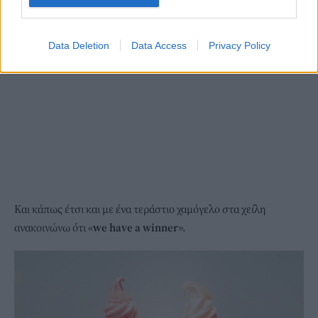
Data Deletion
Data Access
Privacy Policy
Και κάπως έτσι και με ένα τεράστιο χαμόγελο στα χείλη
ανακοινώνω ότι «
we have a winner
».