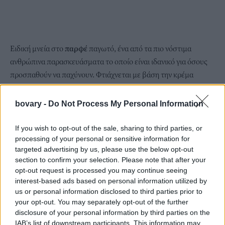
Ειδική μνεία στο
παρφέ
παγωτό, ένα από τα πιο νόστιμα
ανθρώπινα παρασκευάσματα το οποίο είναι ιδανικό για όσους
προσπαθούν να παχύνουν. Φτιάχνεται με βάση την κρέμα
γάλακτος και τα αυγά και περιέχει περίπου 30% λιπαρά και τα
100 γραμμάρια μπορούν να φτάσουν τις 350 θερμίδες. Πάμε
bovary -
Do Not Process My Personal Information
παρακάτω λοιπόν.
Σορμπέ.
Ήδη έχω πάρει το μουδιασμένα ειρωνικό μου βλέμμα
If you wish to opt-out of the sale, sharing to third parties, or
processing of your personal or sensitive information for
γιατί αναρωτιέμαι ποιος θεωρεί ότι το σορμπέ είναι παγωτό.
targeted advertising by us, please use the below opt-out
Δεν έχει γάλα, έχει μόνο χυμό φρούτων, πράγμα που το κάνει
section to confirm your selection. Please note that after your
χαμηλό σε λιπαρά οπότε δίνει περίπου 100-120 θερμίδες τα 100
opt-out request is processed you may continue seeing
γρ. Λόγω όμως της μεγάλης (τεράστιας ήθελα να πω)
interest-based ads based on personal information utilized by
περιεκτικότητας σε ζάχαρη θέλει κι αυτό μέτρο.
us or personal information disclosed to third parties prior to
your opt-out. You may separately opt-out of the further
Πριν φτάσω στον νικητή της βραδιάς, να μιλήσω και για το
disclosure of your personal information by third parties on the
frozen yogurt.
Πρόκειται για μια τίμια εναλλακτική αφού έχει
IAB’s list of downstream participants. This information may