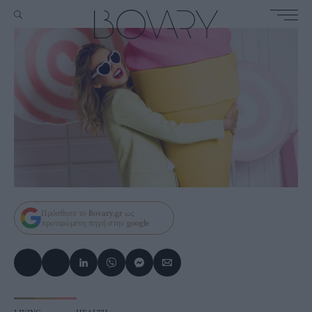
Πρόσθεσε το
Bovary.gr
ως
προτιμώμενη πηγή στην
google