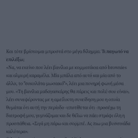
Και τότε βρίσκομαι μπροστά στο μέγα δίλημμα.
Τι παγωτό να
επιλέξω;
«Να, να εκείνο που λέει βανίλια με κομματάκια από brownies
και αλμυρή καραμέλα. ΜΙα μπάλα από αυτό και μία από το
άλλο, το "σοκολάτα-μωσαικό"», λέει μια πονηρή φωνή μέσα
μου. «Τη βανίλια μαδαγασκάρης θα πάρεις και πολύ σου είναι»,
λέει συνεφέροντας με η αμείλικτη συνείδηση μου η οποία
θυμάται ότι αυτή την περίοδο -υποτίθεται ότι -προσέχω τη
διατροφή μου, γυμνάζομαι και δε θέλω να πάει στράφι όλη η
προσπάθεια. «Σιγά μη πάρω και σορμπέ. Ας πιω μια βυσσινάδα
καλύτερα».