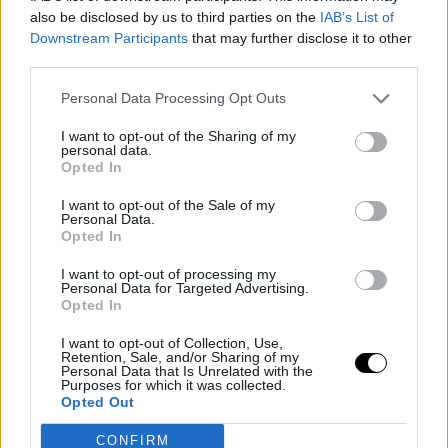
χαμηλή θερμιδική απόδοση όπως το σορμπέ (δηλαδή 100 – 120
also be disclosed by us to third parties on the
IAB’s List of
θερμίδες ανά 100 γρ.), αλλά πολύ πιο πλούσια γεύση από αυτό.
Downstream Participants
that may further disclose it to other
third parties.
Ομως. Για να μείνει σε αυτές τις θερμίδες πρέπει να
καταναλωθεί σκέτο και -κακά τα ψέματα- ποτέ, κανείς δεν
Personal Data Processing Opt Outs
έφαγε σκέτο γιαούρτι οπότε δεν πιάνεται.
I want to opt-out of the Sharing of my
personal data.
Opted In
I want to opt-out of the Sale of my
Personal Data.
Opted In
I want to opt-out of processing my
Personal Data for Targeted Advertising.
Opted In
I want to opt-out of Collection, Use,
Retention, Sale, and/or Sharing of my
Personal Data that Is Unrelated with the
Purposes for which it was collected.
Opted Out
CONFIRM