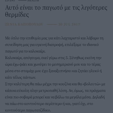
LIVING
⸻
HEALTH
Αυτό είναι το παγωτό με τις λιγότερες
θερμίδες
ΞΕΝΙΑ ΚΑΠΟΠΟΥΛΟΥ
⸻
30 JUL 2017
Με όπλο την επιθυμία μας για κάτι λαχταριστό και λάβαρο τη
συνείδηση μας για υγιεινή διατροφή, επιλέξαμε το ιδανικό
παγωτό για το καλοκαίρι.
Καλοκαίρι, απόγευμα, εκεί γύρω στις 5. Σύνηθως εκείνη την
ώρα έχω φάει και χωνέψει το μεσημεριανό μου και το τέρας
μέσα στο στομάχι μου έχει ξαναξυπνήσει και ζητάει γλυκό ή
κάτι τέλος πάντων.
Στην καλύτερη θα πάω μέχρι την κουζίνα και θα «βολευτώ» με
κάποια εύκολη πλην μετριοπαθή λύση. Αν, όμως, τα πράγματα
είναι πιο σοβαρά μπορεί και να βάλω τα μεγάλα μέσα. Δηλαδή
να πάω στο κοντινότερο περίπτερο ή και, γιατί όχι, στο
κοντινότερο παγωτατζίδικο.