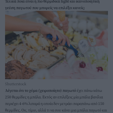
Τελικά ποια είναι η πιο θερμιδικά light και ικανοποιητική
γεύση παγωτού που μπορείς να επιλέξει κανείς;
Shutterstock
Λέγεται ότι το χύμα (χειροποίητο) παγωτό
έχει πάνω κάτω
250 θερμίδες η μπάλα. Εκτός αν επιλέξεις μία μπάλα βανίλια
περιέχει 4-6% λιπαρά η οποία δεν μετράει παραπάνω από 150
θερμίδες. Οκ, τίμιο, αλλά τι να σου κάνει μια μπάλα παγωτό και