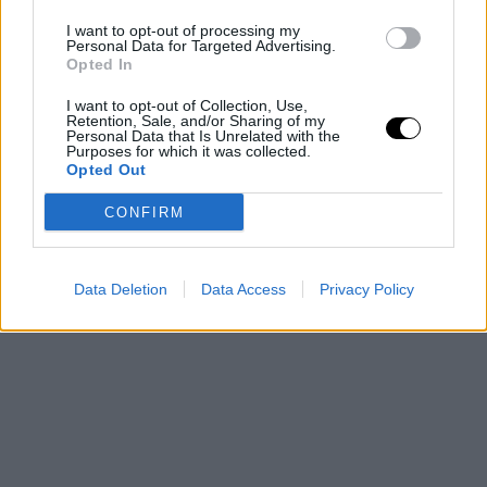
I want to opt-out of processing my
Personal Data for Targeted Advertising.
Opted In
"Σ αγαπω" στο πρωτο ραντεβου
#χυλοπιτες_με_τακτ
#himym
#tedmosby
I want to opt-out of Collection, Use,
Retention, Sale, and/or Sharing of my
Personal Data that Is Unrelated with the
Purposes for which it was collected.
Opted Out
CONFIRM
Data Deletion
Data Access
Privacy Policy