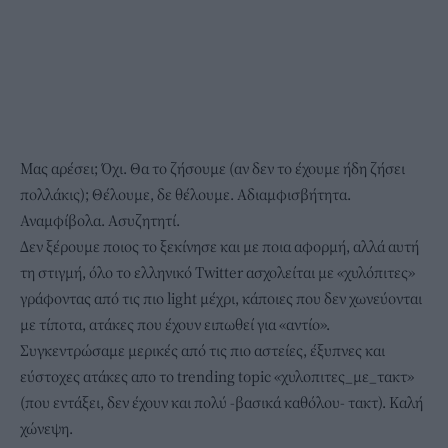
Μας αρέσει; Όχι. Θα το ζήσουμε (αν δεν το έχουμε ήδη ζήσει
πολλάκις); Θέλουμε, δε θέλουμε. Αδιαμφισβήτητα.
Αναμφίβολα. Ασυζητητί.
Δεν ξέρουμε ποιος το ξεκίνησε και με ποια αφορμή, αλλά αυτή
τη στιγμή, όλο το ελληνικό Twitter ασχολείται με «χυλόπιτες»
γράφοντας από τις πιο light μέχρι, κάποιες που δεν χωνεύονται
με τίποτα, ατάκες που έχουν ειπωθεί για «αντίο».
Συγκεντρώσαμε μερικές από τις πιο αστείες, έξυπνες και
εύστοχες ατάκες απο το trending topic «χυλοπιτες_με_τακτ»
(που εντάξει, δεν έχουν και πολύ -βασικά καθόλου- τακτ). Καλή
χώνεψη.