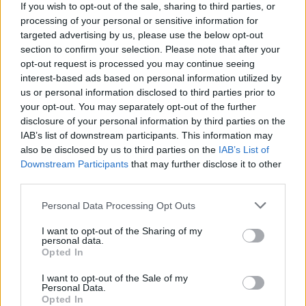
If you wish to opt-out of the sale, sharing to third parties, or
processing of your personal or sensitive information for
targeted advertising by us, please use the below opt-out
section to confirm your selection. Please note that after your
opt-out request is processed you may continue seeing
interest-based ads based on personal information utilized by
us or personal information disclosed to third parties prior to
Εγω σε θελω, αλλά τι θα πει και η γυναίκα μου :/
your opt-out. You may separately opt-out of the further
#χυλόπιτες_με_τακτ
disclosure of your personal information by third parties on the
IAB’s list of downstream participants. This information may
also be disclosed by us to third parties on the
IAB’s List of
Downstream Participants
that may further disclose it to other
third parties.
Personal Data Processing Opt Outs
I want to opt-out of the Sharing of my
#χυλόπιτες_με_τακτ
Σ αγαπώ σα φίλο
personal data.
Opted In
I want to opt-out of the Sale of my
Personal Data.
Opted In