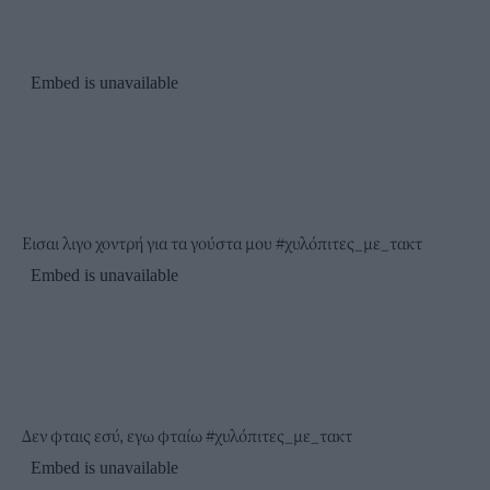
Εισαι λιγο χοντρή για τα γούστα μου
#χυλόπιτες_με_τακτ
Δεν φταις εσύ, εγω φταίω
#χυλόπιτες_με_τακτ