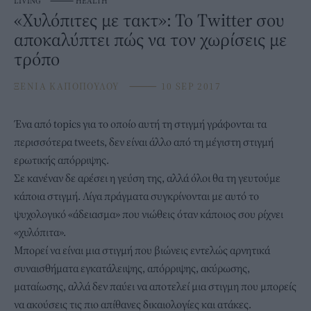
LIVING
⸻
HEALTH
«Xυλόπιτες με τακτ»: Το Twitter σου
αποκαλύπτει πώς να τον χωρίσεις με
τρόπο
ΞΕΝΙΑ ΚΑΠΟΠΟΥΛΟΥ
⸻
10 SEP 2017
Ένα από topics για το οποίο αυτή τη στιγμή γράφονται τα
περισσότερα tweets, δεν είναι άλλο από τη μέγιστη στιγμή
ερωτικής απόρριψης.
Σε κανέναν δε αρέσει η γεύση της, αλλά όλοι θα τη γευτούμε
κάποια στιγμή. Λίγα πράγματα συγκρίνονται με αυτό το
ψυχολογικό «άδειασμα» που νιώθεις όταν κάποιος σου ρίχνει
«χυλόπιτα».
Μπορεί να είναι μια στιγμή που βιώνεις εντελώς αρνητικά
συναισθήματα εγκατάλειψης, απόρριψης, ακύρωσης,
ματαίωσης, αλλά δεν παύει να αποτελεί μια στιγμη που μπορείς
να ακούσεις τις πιο απίθανες δικαιολογίες και ατάκες.