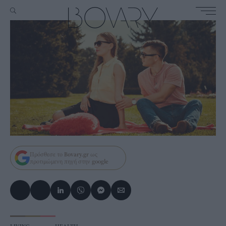
Πρόσθεσε το
Bovary.gr
ως
προτιμώμενη πηγή στην
google