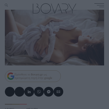
Πρόσθεσε το
Bovary.gr
ως
προτιμώμενη πηγή στην
google