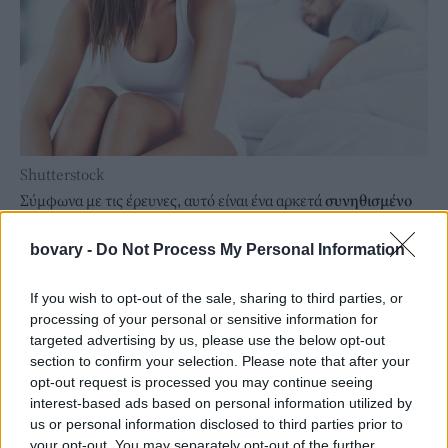
Shutterstock
Σύμφωνα με τις έρευνες, αυτό είναι ένα αρκετά
συνηθισμένο
φαινόμενο
και συχνά συμβαίνει μέσα σε μια σταθερή σχέση και
bovary -
Do Not Process My Personal Information
οφείλεται στις
ορμονικές αλλαγές
που προκαλεί στον
οργανισμό ο
οργασμός
.
If you wish to opt-out of the sale, sharing to third parties, or
processing of your personal or sensitive information for
targeted advertising by us, please use the below opt-out
section to confirm your selection. Please note that after your
opt-out request is processed you may continue seeing
interest-based ads based on personal information utilized by
us or personal information disclosed to third parties prior to
your opt-out. You may separately opt-out of the further