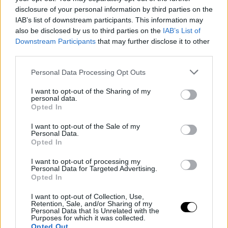
disclosure of your personal information by third parties on the
IAB’s list of downstream participants. This information may
also be disclosed by us to third parties on the
IAB’s List of
Downstream Participants
that may further disclose it to other
third parties.
Personal Data Processing Opt Outs
I want to opt-out of the Sharing of my
personal data.
Opted In
I want to opt-out of the Sale of my
Οι μυς τεντώνονται και χαλαρώνουν, οι χτύποι της καρδιάς
Personal Data.
Opted In
ανεβαίνουν και κατεβαίνουν, οι αναπνοές το ίδιο, ενώ πολλές
ορμόνες απελευθερώνονται κατά τη διάρκεια του σεξ.
I want to opt-out of processing my
Personal Data for Targeted Advertising.
Ολη αυτή η
συναισθηματική φόρτιση
που απελευθερώνεται
Opted In
μετά από τη σεξουαλική πράξη και ιδίως μετά τον οργασμό,
φέρνουν τα
άσχημα συναισθήματα
λόγω της συσσώρευσης
I want to opt-out of Collection, Use,
Retention, Sale, and/or Sharing of my
συγκεκριμένων
ορμονών
.
Personal Data that Is Unrelated with the
Purposes for which it was collected.
Δεν σημαίνει ότι ο συναισθηματικός σου κόσμος είναι χάλια ή
Opted Out