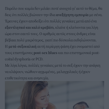
Παρόλο που καμία δεν μιλάει ποτέ ανοιχτά γι’ αυτό το θέμα, θα
δεις ότι πολλές βιώνουν την ίδια
ανεξήγητη εμπειρία
με σένα.
Έρευνες έχουν αποδείξει ότι πολλές γυναίκες μετά από ένα
εξαντλητικό και καλό κρεβάτι
, κλαίνε ή κλείνονται για λίγη
ώρα στον εαυτό τους. Ο αριθμός αυτός στους άνδρες είναι
βέβαια πολύ μικρότερος, γιατί πιο δύσκολα εκδηλώνονται.
Η
μετά-σεξουαλική
αυτή περίεργη φάση έχει ονομαστεί από
τους επιστήμονες
post-sex blues
και πιο επιστημονικά post-
coital dysphoria or PCD.
Με λίγα λόγια, πολλές γυναίκες μετά το σεξ έχουν την ανάγκη
να κλάψουν, νιώθουν αγχωμένες, μελαγχολικές ή έχουν
επιθετικότητα και ανησυχία.