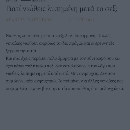
LIVING
⸻
HEALTH
Γιατί νιώθεις λυπημένη μετά το σεξ;
ΦΡΑΝΣΙΣ ΓΙΑΤΖΟΓΛΟΥ
⸻
01 OCT 2017
Νιώθεις λυπημένη μετά το σεξ; Δεν είσαι η μόνη. Πολλές
γυναίκες νιώθουν ακριβώς το ίδιο πράγμα και οι ερευνητές
ξέρουν την αιτία.
Kαι ενώ έχεις περάσει πολύ όμορφα με τον σύντροφό σου και
έχει
κάνει πολύ καλό σεξ
, δεν καταλαβαίνεις τον λόγο που
νιώθεις
λυπημένη
μετά από αυτό. Μην ανησυχείς. Δεν σου
συμβαίνει κάτι ανησυχτικό. Το παθαίνουν κι άλλες γυναίκες και
οι ψυχολόγοι έχουν βρει την αιτία που νιώθεις έτσι μελαγχολικά.