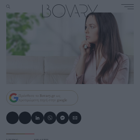
Πρόσθεσε το
Bovary.gr
ως
προτιμώμενη πηγή στην
google