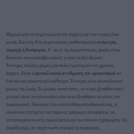
Μερικά από τα συμπτώματα του άγχους και του στρες είναι
κοινά. Και στις δύο περιπτώσεις αισθανόμαστε
ανησυχία,
ταραχή ή δυσφορία
. Γι΄ αυτό τις περισσότερες φορές είναι
δύσκολο να καταλάβει κανείς τι από τα δύο βιώνει.
Το στρες πολλές φορές αποτελεί προπομπό του χρόνιου
άγχους. Είναι η
φυσιολογική αντίδραση του οργανισμού
σε
ένα νέο και απαιτητικό ερέθισμα. Το στρες είναι φυσιολογικό
μέρος της ζωής. Σε μικρές ποσότητες, το στρες βοηθάει γιατί
μπορεί να σε κινητοποιήσει και να σε βοηθήσει να γίνεις πιο
παραγωγική. Προκαλεί την απελευθέρωση αδρεναλίνης, η
οποία σου επιτρέπει να παίρνεις γρήγορες αποφάσεις, να
ανταποκρίνεσαι στις προκλήσεις και να είσαι σε εγρήγορση. Για
παράδειγμα, σε περίπτωση σεισμού ή πυρκαγιάς