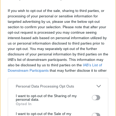
If you wish to opt-out of the sale, sharing to third parties, or
processing of your personal or sensitive information for
targeted advertising by us, please use the below opt-out
section to confirm your selection. Please note that after your
Shutterstock
opt-out request is processed you may continue seeing
interest-based ads based on personal information utilized by
Το άγχος γίνεται ανησυχητικό και χρήζει αντιμετώπισης όταν
us or personal information disclosed to third parties prior to
αρχίζει να παρεμβάλλεται στην καθημερινότητα του ανθρώπου
your opt-out. You may separately opt-out of the further
συρρικνώνοντας τη δραστηριότητά του και μειώνοντας
disclosure of your personal information by third parties on the
δραστικά την υποκειμενική αίσθηση ευεξίας και κατ’ επέκταση
IAB’s list of downstream participants. This information may
της ποιότητας της ζωής του.
also be disclosed by us to third parties on the
IAB’s List of
Downstream Participants
that may further disclose it to other
Μερικοί άνθρωποι
δεν είναι σε θέση να αναγνωρίσουν τα
third parties.
αίτια του άγχους
που βιώνουν ή πάσχουν από διαταραχές
άγχους που απορυθμίζουν τη ζωή τους. Στην πλειονότητα των
Personal Data Processing Opt Outs
περιπτώσεων, οι φοβίες και το άγχος εμποδίζουν την ομαλή
I want to opt-out of the Sharing of my
εξέλιξη της ζωής ενός ατόμου. Πολλές φορές το άγχος
personal data.
Opted In
προκαλεί κρίσεις πανικού, πονοκέφαλο, κατάθλιψη και
σωματικό πόνο.
I want to opt-out of the Sale of my