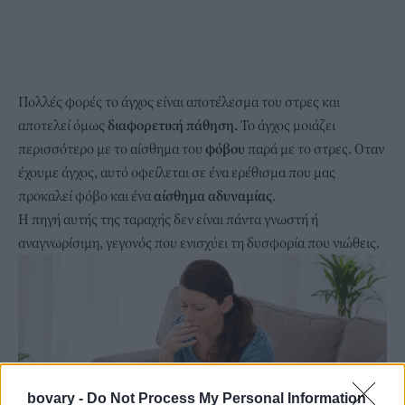
Πολλές φορές το άγχος είναι αποτέλεσμα του στρες και
αποτελεί όμως
διαφορετική πάθηση.
Το άγχος μοιάζει
περισσότερο με το αίσθημα του
φόβου
παρά με το στρες. Οταν
έχουμε άγχος, αυτό οφείλεται σε ένα ερέθισμα που μας
προκαλεί φόβο και ένα
αίσθημα αδυναμίας
.
Η πηγή αυτής της ταραχής δεν είναι πάντα γνωστή ή
αναγνωρίσιμη, γεγονός που ενισχύει τη δυσφορία που νιώθεις.
bovary -
Do Not Process My Personal Information