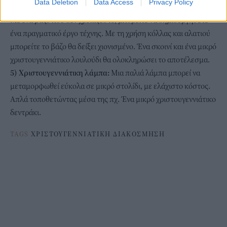
Data Deletion
Data Access
Privacy Policy
4) Χιονισμένο βάζο:
Με ένα βάζο που δεν χρειάζεστε, μπορείτε να δημιουργήσετε
ένα πραγματικό έργο τέχνης. Με τη χρήση κόλλας και αλατιού
μπορείτε το βάζο θα δείξει χιονισμένο. Ένα σκοινί και ένα μικρό
χριστουγεννιάτικο λουλούδι θα ολοκληρώσει το αποτέλεσμα.
5) Χριστουγεννιάτικη λάμπα:
Μια παλιά λάμπα μπορεί να
μεταμορφωθεί εύκολα σε μικρό στολίδι, με ελάχιστο κόστος.
Απλά τοποθετώντας μέσα της πχ. Ένα μικρό χριστουγεννιάτικο
δεντράκι.
TAGS
ΧΡΙΣΤΟΥΓΕΝΝΙΑΤΙΚΗ ΔΙΑΚΟΣΜΗΣΗ