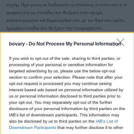
τέχνης. Πριν μπεις σε διαδικασία να στολίσεις το σπίτι σου ή το
γραφείο σου με στολίδια που θα βρεις στην αγορά,
ανασκουμπώσου και δημιούργησε εσύ, με τον δικό σου τρόπο,
όμορφα στολίδια που θα έχουν την υπογραφή σου.
1) Στολίδι με ένα βάζο:
Mπορείς να αξιοποιήσεις ένα άδειο βάζο, κάνοντας το
bovary -
Do Not Process My Personal Information
εσωτερικό του χιονισμένο τοπίο. Η βάση της δημιουργίας είναι
If you wish to opt-out of the sale, sharing to third parties, or
το αλάτι (για το εφέ του χιονιού) και μέσα τοποθετούμε ένα
processing of your personal or sensitive information for
μικρό δέντρο και έναν μικρό χιονάνθρωπο.
targeted advertising by us, please use the below opt-out
2) Μπάλες γεμάτες γκλίτερ:
section to confirm your selection. Please note that after your
Το μόνο που θα χρειαστείς είναι μεγάλες γυάλινες μπάλες στις
opt-out request is processed you may continue seeing
οποίες θα προσθέσεις λεπτομέρειες με γκλίτερ. Το
interest-based ads based on personal information utilized by
us or personal information disclosed to third parties prior to
αποτέλεσμα θα είναι εντυπωσιακό. Αν δεν θέλεις να τις
your opt-out. You may separately opt-out of the further
στολίσεις στο δέντρο, μπορείς να τις κρεμάσεις σε κάποια άλλη
disclosure of your personal information by third parties on the
γωνιά του σπιτιού.
IAB’s list of downstream participants. This information may
also be disclosed by us to third parties on the
IAB’s List of
Downstream Participants
that may further disclose it to other
third parties.