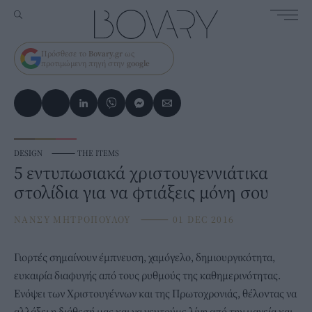
Πρόσθεσε το
Bovary.gr
ως
προτιμώμενη πηγή στην
google
DESIGN
⸻
THE ITEMS
5 εντυπωσιακά χριστουγεννιάτικα
στολίδια για να φτιάξεις μόνη σου
ΝΑΝΣΥ ΜΗΤΡΟΠΟΥΛΟΥ
⸻
01 DEC 2016
Γιορτές σημαίνουν έμπνευση, χαμόγελο, δημιουργικότητα,
ευκαιρία διαφυγής από τους ρυθμούς της καθημερινότητας.
Ενόψει των Χριστουγέννων και της Πρωτοχρονιάς, θέλοντας να
αλλάξει η διάθεσή μας και να γευτούμε λίγη από την μαγεία και