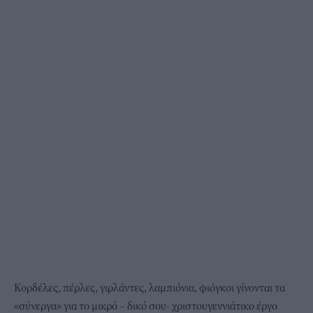
Κορδέλες, πέρλες, γιρλάντες, λαμπιόνια, φιόγκοι γίνονται τα
«σύνεργα» για το μικρό – δικό σου- χριστουγεννιάτικο έργο