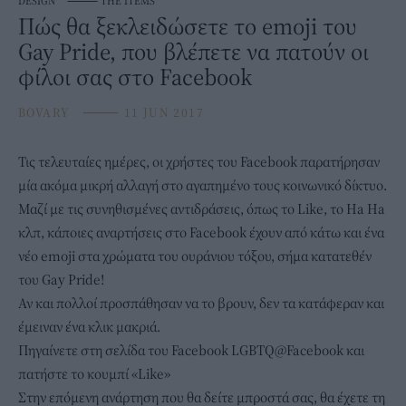
DESIGN
⸻
THE ITEMS
Πώς θα ξεκλειδώσετε το emoji του
Gay Pride, που βλέπετε να πατούν οι
φίλοι σας στο Facebook
BOVARY
⸻
11 JUN 2017
Τις τελευταίες ημέρες, οι χρήστες του Facebook παρατήρησαν
μία ακόμα μικρή αλλαγή στο αγαπημένο τους κοινωνικό δίκτυο.
Μαζί με τις συνηθισμένες αντιδράσεις, όπως το Like, το Ha Ha
κλπ, κάποιες αναρτήσεις στο Facebook έχουν από κάτω και ένα
νέο emoji στα χρώματα του ουράνιου τόξου, σήμα κατατεθέν
του Gay Pride!
Αν και πολλοί προσπάθησαν να το βρουν, δεν τα κατάφεραν και
έμειναν ένα κλικ μακριά.
Πηγαίνετε στη σελίδα του Facebook
LGBTQ@Facebook
και
πατήστε το κουμπί «Like»
Στην επόμενη ανάρτηση που θα δείτε μπροστά σας, θα έχετε τη