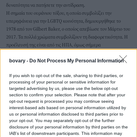
δυνατότητα να πατήσετε την αντίδραση.
Η σημαία του ουράνιου τόξου, η οποία συμβολίζει την
υπερηφάνεια για την LGBTQ κοινότητα, δημιουργήθηκε το
1978 από τον Gilbert Baker, ο οποίος απεβίωσε τον Μάρτιο του
2017. Τα πολλά χρώματα συμβολίζουν τη διαφορετικότητα. Η
προέλευσή της είναι από τις ΗΠΑ, όμως σήμερα
χρησιμοποιείται σε ολόκληρο τον κόσμο.
bovary -
Do Not Process My Personal Information
If you wish to opt-out of the sale, sharing to third parties, or
processing of your personal or sensitive information for
targeted advertising by us, please use the below opt-out
section to confirm your selection. Please note that after your
opt-out request is processed you may continue seeing
interest-based ads based on personal information utilized by
us or personal information disclosed to third parties prior to
your opt-out. You may separately opt-out of the further
disclosure of your personal information by third parties on the
IAB’s list of downstream participants. This information may