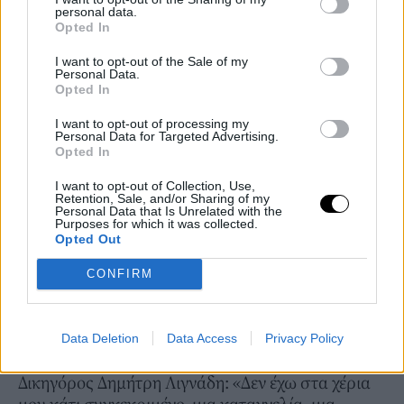
personal data.
PEOPLE AND STYLE
Opted In
Η πύρινη ανάρτηση του Γεράσιμου Σκιαδαρέση:
I want to opt-out of the Sale of my
«Σκάστε πια. Έχουν δικηγόρο οι θύτες»
Personal Data.
Opted In
14 FEB 2021
I want to opt-out of processing my
Personal Data for Targeted Advertising.
Opted In
I want to opt-out of Collection, Use,
Retention, Sale, and/or Sharing of my
Personal Data that Is Unrelated with the
Purposes for which it was collected.
Opted Out
CONFIRM
Data Deletion
Data Access
Privacy Policy
PEOPLE AND STYLE
Δικηγόρος Δημήτρη Λιγνάδη: «Δεν έχω στα χέρια
μου κάτι συγκεκριμένο, μια καταγγελία, μια