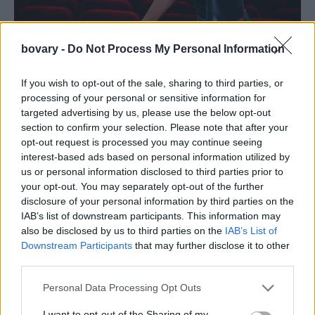
bovary -
Do Not Process My Personal Information
PEOPLE AND STYLE
H δημόσια τοποθέτηση της Κατερίνας
If you wish to opt-out of the sale, sharing to third parties, or
Διδασκάλου για τις καταγγελίες στον χώρο του
processing of your personal or sensitive information for
θεάτρου
targeted advertising by us, please use the below opt-out
section to confirm your selection. Please note that after your
16 FEB 2021
opt-out request is processed you may continue seeing
interest-based ads based on personal information utilized by
us or personal information disclosed to third parties prior to
your opt-out. You may separately opt-out of the further
disclosure of your personal information by third parties on the
IAB’s list of downstream participants. This information may
also be disclosed by us to third parties on the
IAB’s List of
Downstream Participants
that may further disclose it to other
third parties.
Personal Data Processing Opt Outs
I want to opt-out of the Sharing of my