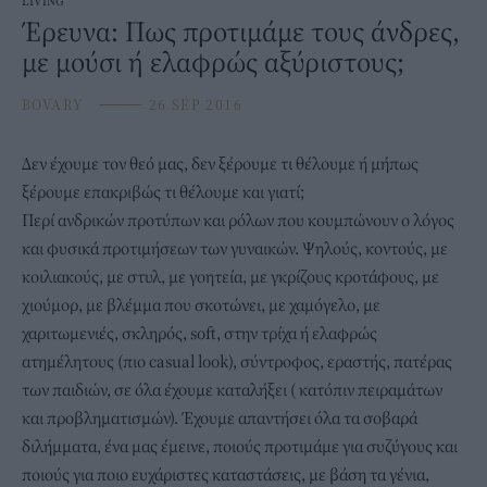
LIVING
Έρευνα: Πως προτιμάμε τους άνδρες,
με μούσι ή ελαφρώς αξύριστους;
BOVARY
⸻
26 SEP 2016
Δεν έχουμε τον θεό μας, δεν ξέρουμε τι θέλουμε ή μήπως
ξέρουμε επακριβώς τι θέλουμε και γιατί;
Περί ανδρικών προτύπων και ρόλων που κουμπώνουν ο λόγος
και φυσικά προτιμήσεων των γυναικών. Ψηλούς, κοντούς, με
κοιλιακούς, με στυλ, με γοητεία, με γκρίζους κροτάφους, με
χιούμορ, με βλέμμα που σκοτώνει, με χαμόγελο, με
χαριτωμενιές, σκληρός, soft, στην τρίχα ή ελαφρώς
ατημέλητους (πιο casual look), σύντροφος, εραστής, πατέρας
των παιδιών, σε όλα έχουμε καταλήξει ( κατόπιν πειραμάτων
και προβληματισμών). Έχουμε απαντήσει όλα τα σοβαρά
διλήμματα, ένα μας έμεινε, ποιούς προτιμάμε για συζύγους και
ποιούς για ποιο ευχάριστες καταστάσεις, με βάση τα γένια,