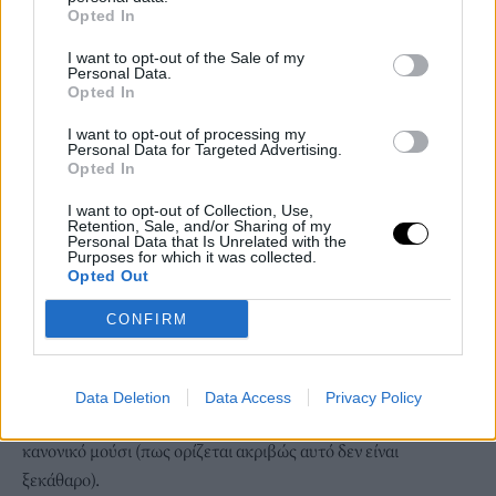
Opted In
Το Πανεπιστήμιο της Κουίνσλαντ , με επικεφαλής τον
Μπάρναμπι Ντίξον, πειραματίστηκε με 8.520μ γυναίκες, οι
I want to opt-out of the Sale of my
Personal Data.
οποίες κλήθηκαν να κοιτάξουν φωτογραφίες ανδρών και να τις
Opted In
αξιολογήσουν. Τα αποτελέσματα δημοσιεύτηκαν στο περιοδικό
εξελικτικής βιολογίας ‘’Journal of Evolutinary Biology’’και ήταν
I want to opt-out of processing my
Personal Data for Targeted Advertising.
άκρως διαφωτιστικά. Οι γυναίκες επιλέγουν ανάλογα με την
Opted In
σχέση, για μακροχρόνια άνδρες με κανονικό μούσι, για κάτι στο
I want to opt-out of Collection, Use,
πόδι ( λέγεται και αλλιώς) άνδρες με γένια λίγων ημερών. Τα
Retention, Sale, and/or Sharing of my
Personal Data that Is Unrelated with the
πρόσωπα που απέπνεαν θηλυπρέπεια ή ακραία αρρενωπότητα
Purposes for which it was collected.
Opted Out
κρίθηκαν ως λιγότερο ελκυστικά. Στον αντίποδα ως άκρως
ελκυστικά θεωρήθηκαν ( για την περιπέτεια του πράγματος) τα
CONFIRM
αξύριστα ή με λίγα γένια. Η γοητεία του αξύριστου κακού ή
καλού παιδιού όμως εξανεμίζεται μπροστά στο βασικό
ερώτημα’’ καλά όλα αυτά αλλά ποιόν παντρεύομαι’’. Εκεί
Data Deletion
Data Access
Privacy Policy
αποκαθίσταται η τάξη και κυριαρχεί το καλό, ώριμο παιδί με
κανονικό μούσι (πως ορίζεται ακριβώς αυτό δεν είναι
ξεκάθαρο).