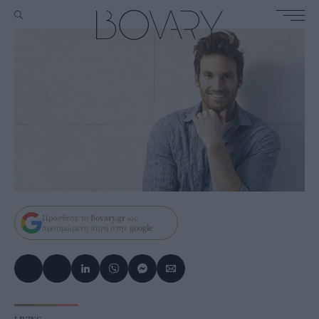
Πρόσθεσε το
Bovary.gr
ως
προτιμώμενη πηγή στην
google