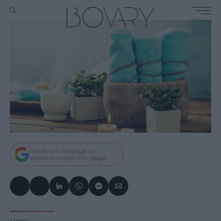
Πρόσθεσε το
Bovary.gr
ως
προτιμώμενη πηγή στην
google