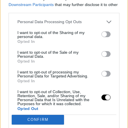
Downstream Participants
that may further disclose it to other
third parties.
Personal Data Processing Opt Outs
Η απάντηση βρίσκεται στην κουζίνα σου και συγκεκριμένα, στο
I want to opt-out of the Sharing of my
personal data.
λευκό ξύδι.
Opted In
How to:
I want to opt-out of the Sale of my
Βάλε ένα φλιτζάνι λευκό ξύδι μαζί με το απορρυπαντικό
Personal Data.
Opted In
πλυντηρίου και άφησε τες να πλυθούν στο μείγμα αυτό. Αν
θέλεις πιο γρήγορα αποτελέσματα, για να μην ξοδευτείς σε
I want to opt-out of processing my
Personal Data for Targeted Advertising.
καινούριες αγορές, βάλε μια κούπα ξύδι σε κάθε τους
Opted In
ξέβγαλμα.
I want to opt-out of Collection, Use,
Retention, Sale, and/or Sharing of my
TAGS
ΠΕΤΣΕΤΕΣ
/
ΣΠΙΤΙ
/
ΚΑΘΑΡΙΟΤΗΤΑ
Personal Data that Is Unrelated with the
Purposes for which it was collected.
Opted Out
CONFIRM