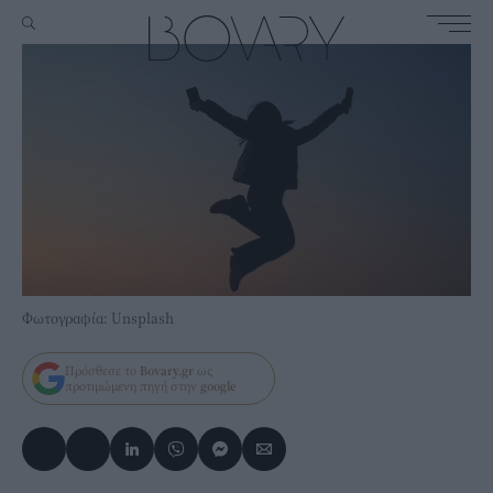
Φωτογραφία: Unsplash
Πρόσθεσε το
Bovary.gr
ως
προτιμώμενη πηγή στην
google