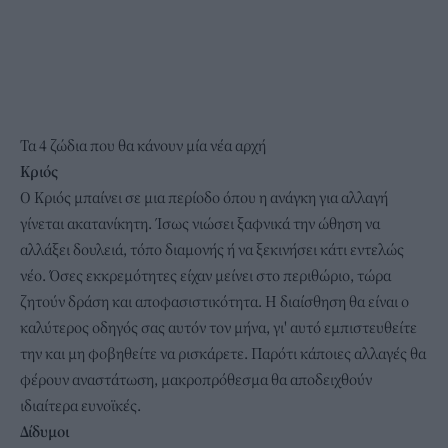
Τα 4 ζώδια που θα κάνουν μία νέα αρχή
Κριός
Ο Κριός μπαίνει σε μια περίοδο όπου η ανάγκη για αλλαγή
γίνεται ακατανίκητη. Ίσως νιώσει ξαφνικά την ώθηση να
αλλάξει δουλειά, τόπο διαμονής ή να ξεκινήσει κάτι εντελώς
νέο. Όσες εκκρεμότητες είχαν μείνει στο περιθώριο, τώρα
ζητούν δράση και αποφασιστικότητα. Η διαίσθηση θα είναι ο
καλύτερος οδηγός σας αυτόν τον μήνα, γι' αυτό εμπιστευθείτε
την και μη φοβηθείτε να ρισκάρετε. Παρότι κάποιες αλλαγές θα
φέρουν αναστάτωση, μακροπρόθεσμα θα αποδειχθούν
ιδιαίτερα ευνοϊκές.
Δίδυμοι