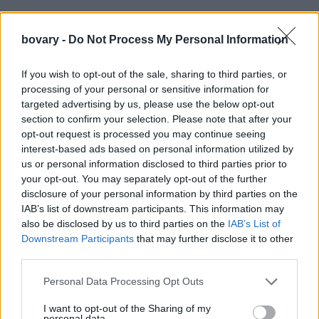
bovary -
Do Not Process My Personal Information
If you wish to opt-out of the sale, sharing to third parties, or
processing of your personal or sensitive information for
targeted advertising by us, please use the below opt-out
section to confirm your selection. Please note that after your
opt-out request is processed you may continue seeing
Παρθένος
interest-based ads based on personal information utilized by
Για τους Παρθένους, ο Οκτώβριος θα λειτουργήσει σαν ένας
us or personal information disclosed to third parties prior to
«καθρέφτης της ψυχής». Θα έρθει η στιγμή να
your opt-out. You may separately opt-out of the further
επαναξιολογήσετε προτεραιότητες, να απομακρυνθείτε από
disclosure of your personal information by third parties on the
IAB’s list of downstream participants. This information may
ανθρώπους ή καταστάσεις που εμποδίζουν την εξέλιξή σας και
also be disclosed by us to third parties on the
IAB’s List of
να δείτε καθαρά τι είναι αυτό που σας γεμίζει. Η περίοδος αυτή
Downstream Participants
that may further disclose it to other
ίσως φέρει δύσκολους αποχωρισμούς, όμως ανοίγει τον δρόμο
third parties.
για ένα πιο αρμονικό μέλλον.
Personal Data Processing Opt Outs
Υδροχόος
Οι Υδροχόοι ξεκινούν έναν νέο κύκλο ζωής, όπου θα δώσουν
I want to opt-out of the Sharing of my
personal data.