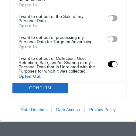
μεγαλύτερη σημασία στο να κάνουν πραγματικότητα τα όνειρά
Opted In
τους και να κυνηγήσουν σημαντικούς, φιλόδοξους στόχους που
I want to opt-out of the Sale of my
ίσως είχαν αφήσει στην άκρη. Νέα επαγγελματικά projects,
Personal Data.
σπουδές, ταξίδια ή ακόμα και μετεγκατάσταση βρίσκονται στον
Opted In
ορίζοντα και ο Οκτώβριος σας καλεί να επεκτείνετε τα πλάνα
I want to opt-out of processing my
σε κάθε τομέα της ζωής σας. Είναι η στιγμή να ονειρευτείτε, να
Personal Data for Targeted Advertising.
Opted In
έχετε φιλοδοξίες και να κάνετε το πρώτο βήμα προς το μέλλον
που πάντα φανταζόσασταν.
I want to opt-out of Collection, Use,
Retention, Sale, and/or Sharing of my
Personal Data that Is Unrelated with the
Purposes for which it was collected.
Opted Out
CONFIRM
Data Deletion
Data Access
Privacy Policy