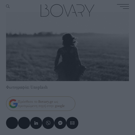
Φωτογραφία: Unsplash
Πρόσθεσε το
Bovary.gr
ως
προτιμώμενη πηγή στην
google