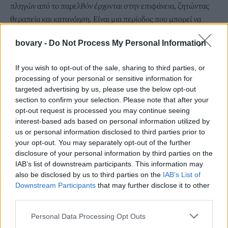
πληγών από το παρελθόν έρχονται στην επιφάνεια, ζητώντας
θεραπεία και κατανόηση. Είναι μια περίοδος που μπορεί να
φέρει δάκρυα, αλλά και βαθιά εσωτερική κάθαρση. Μέσα από
bovary -
Do Not Process My Personal Information
αυτή τη διαδικασία, οι Καρκίνοι μαθαίνουν να στηρίζονται
περισσότερο στον εαυτό τους και να δημιουργούν τη δική τους
If you wish to opt-out of the sale, sharing to third parties, or
αίσθηση «σπιτιού» και σταθερότητας.
processing of your personal or sensitive information for
Η κοσμική αυτή κρίση δεν έρχεται για να τιμωρήσει, αλλά για να
targeted advertising by us, please use the below opt-out
μεταμορφώσει τα ζώδια. Οι δυσκολίες του 2025 λειτουργούν
section to confirm your selection. Please note that after your
opt-out request is processed you may continue seeing
σαν ένας καθρέφτης που αποκαλύπτει όσα χρειάζεται να
interest-based ads based on personal information utilized by
αλλάξουμε, να αποδεχτούμε ή να αφήσουμε πίσω. Για τον Κριό
us or personal information disclosed to third parties prior to
και τον Καρκίνο, το ταξίδι αυτό ίσως είναι γεμάτο ένταση και
your opt-out. You may separately opt-out of the further
συγκίνηση, όμως η ανταμοιβή θα είναι μεγάλη, καθώς μέσα από
disclosure of your personal information by third parties on the
αυτό το ταξίδι θα καταλάβουν τι θέλουν πραγματικά, θα
IAB’s list of downstream participants. This information may
also be disclosed by us to third parties on the
IAB’s List of
αποκτήσουν σοφία και νέους στόχους.
Downstream Participants
that may further disclose it to other
Το 2026 θα τους βρει πιο συνειδητοποιημένους και έτοιμους να
third parties.
προχωρήσουν με σιγουριά και καθαρό βλέμμα προς το μέλλον,
Personal Data Processing Opt Outs
αφήνοντας πίσω τους κάθε βάρος που δεν τους ανήκει πια.