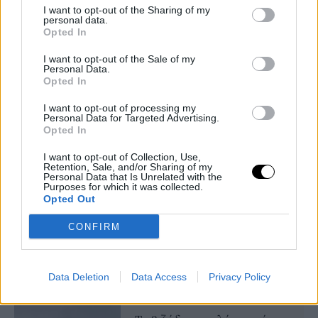
I want to opt-out of the Sharing of my
LIVING
personal data.
Opted In
Τα 3 ζώδια που θα μπουν σε
μία κρίσιμη φάση μέσα στον
I want to opt-out of the Sale of my
Οκτώβριο-Θα δουν την ζωή
Personal Data.
Opted In
τους να αλλάζει
I want to opt-out of processing my
ASTROLOGY
⸻
11 OCT
Personal Data for Targeted Advertising.
2025
Opted In
I want to opt-out of Collection, Use,
LIVING
Retention, Sale, and/or Sharing of my
Personal Data that Is Unrelated with the
Το 2026 φέρνει τύχη,
Purposes for which it was collected.
αλλαγές και ευκαιρίες -Τα
Opted Out
δύο τυχερά ζώδια που θα
λάμψουν τη νέα χρονιά
CONFIRM
ASTROLOGY
⸻
10 OCT
2025
Data Deletion
Data Access
Privacy Policy
LIVING