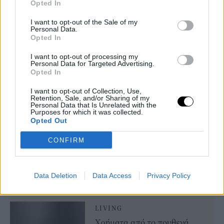
Opted In
Αιγόκερως
Οι Αιγόκεροι λαμβάνουν στήριξη στις σχέσεις και τις
I want to opt-out of the Sale of my
Personal Data.
συνεργασίες τους. Μια σημαντική γνωριμία ή ενίσχυση ενός
Opted In
υπάρχοντος δεσμού είναι πιθανή μέχρι τα τέλη Ιουνίου.
Κριός
I want to opt-out of processing my
Personal Data for Targeted Advertising.
Οι Κριοί ευνοούνται σε θέματα σπιτιού και ακίνητης
Opted In
περιουσίας. Μετακομίσεις, αγορές ή πωλήσεις μπορεί να
I want to opt-out of Collection, Use,
εξελιχθούν θετικά και πιο εύκολα από το αναμενόμενο.
Retention, Sale, and/or Sharing of my
Personal Data that Is Unrelated with the
Purposes for which it was collected.
LIVING
Opted Out
Πέντε ζώδια που θα δεχτούν
CONFIRM
μια ευχάριστη έκπληξη πριν
από το τέλος της εβδομάδας
ASTROLOGY
⸻
03 JUN
Data Deletion
Data Access
Privacy Policy
2026
LIVING
Χρήματα από το πουθενά