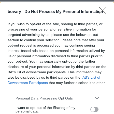
bovary -
Do Not Process My Personal Information
If you wish to opt-out of the sale, sharing to third parties, or
processing of your personal or sensitive information for
targeted advertising by us, please use the below opt-out
section to confirm your selection. Please note that after your
opt-out request is processed you may continue seeing
interest-based ads based on personal information utilized by
us or personal information disclosed to third parties prior to
your opt-out. You may separately opt-out of the further
disclosure of your personal information by third parties on the
IAB’s list of downstream participants. This information may
also be disclosed by us to third parties on the
IAB’s List of
Downstream Participants
that may further disclose it to other
Ζυγός
third parties.
Η επαγγελματική ζωή των Ζυγών αρχίζει να σταθεροποιείται
και να αποδίδει καρπούς. Μπορεί να υπάρξει αναγνώριση,
Personal Data Processing Opt Outs
βελτίωση φήμης ή σημαντικές ευκαιρίες στον χώρο της
I want to opt-out of the Sharing of my
καριέρας.
personal data.