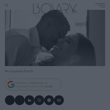
Φωτογραφία Pexels
Πρόσθεσε το
Bovary.gr
ως
προτιμώμενη πηγή στην
google