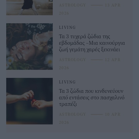
ASTROLOGY
⸻
13 APR
2026
LIVING
Τα 3 τυχερά ζώδια της
εβδομάδας –Μια καινούργια
ζωή γεμάτη χαρές ξεκινάει
ASTROLOGY
⸻
12 APR
2026
LIVING
Τα 3 ζώδια που κινδυνεύουν
από εντάσεις στο πασχαλινό
τραπέζι
ASTROLOGY
⸻
10 APR
2026