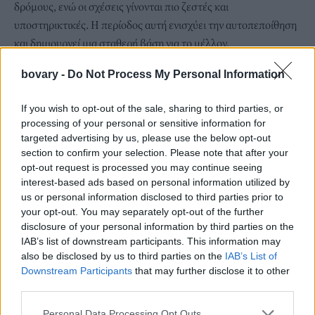
δρόμους, ενώ οι σχέσεις γίνονται πιο ζεστές και
υποστηρικτικές. Η περίοδος αυτή ενισχύει την αυτοπεποίθηση
και δημιουργεί μια σταθερή βάση για το μέλλον.
Παρθένος
bovary -
Do Not Process My Personal Information
Ο Παρθένος βλέπει τις προσπάθειές του να αποδίδουν
καρπούς. Όσα έκανε στο παρασκήνιο αρχίζουν να
If you wish to opt-out of the sale, sharing to third parties, or
αναγνωρίζονται, ενώ τα εμπόδια υποχωρούν. Εμφανίζονται νέες
processing of your personal or sensitive information for
ευκαιρίες σε καριέρα και οικονομικά, ίσως και μια νέα
targeted advertising by us, please use the below opt-out
κατεύθυνση που εμπνέει αλλαγές.
section to confirm your selection. Please note that after your
opt-out request is processed you may continue seeing
interest-based ads based on personal information utilized by
us or personal information disclosed to third parties prior to
your opt-out. You may separately opt-out of the further
disclosure of your personal information by third parties on the
IAB’s list of downstream participants. This information may
also be disclosed by us to third parties on the
IAB’s List of
Downstream Participants
that may further disclose it to other
third parties.
Personal Data Processing Opt Outs