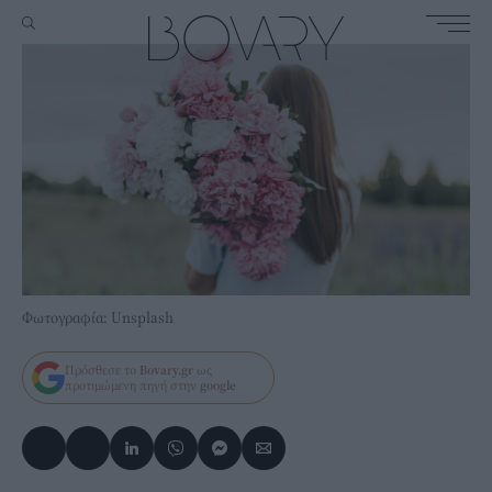
Φωτογραφία: Unsplash
Πρόσθεσε το
Bovary.gr
ως
προτιμώμενη πηγή στην
google