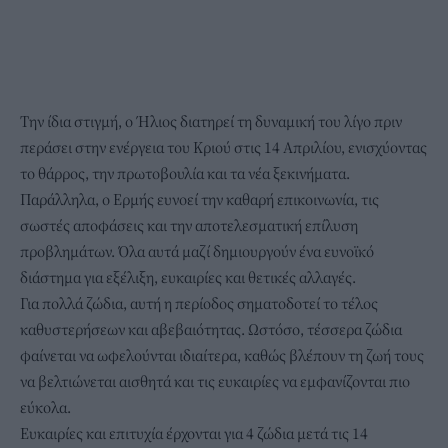
Την ίδια στιγμή, ο Ήλιος διατηρεί τη δυναμική του λίγο πριν
περάσει στην ενέργεια του Κριού στις 14 Απριλίου, ενισχύοντας
το θάρρος, την πρωτοβουλία και τα νέα ξεκινήματα.
Παράλληλα, ο Ερμής ευνοεί την καθαρή επικοινωνία, τις
σωστές αποφάσεις και την αποτελεσματική επίλυση
προβλημάτων. Όλα αυτά μαζί δημιουργούν ένα ευνοϊκό
διάστημα για εξέλιξη,
ευκαιρίες και θετικές αλλαγές.
Για πολλά ζώδια, αυτή η περίοδος σηματοδοτεί το τέλος
καθυστερήσεων και αβεβαιότητας. Ωστόσο, τέσσερα ζώδια
φαίνεται να ωφελούνται ιδιαίτερα, καθώς βλέπουν τη ζωή τους
να βελτιώνεται αισθητά και τις ευκαιρίες να εμφανίζονται πιο
εύκολα.
Ευκαιρίες και επιτυχία έρχονται για 4 ζώδια μετά τις 14