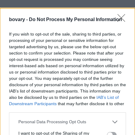
bovary -
Do Not Process My Personal Information
Ο Τοξότης έχει μπροστά του μια περίοδο έκπληξης και
οικονομικής ανάκαμψης. Από άνθιση επαγγελματικών
If you wish to opt-out of the sale, sharing to third parties, or
δραστηριοτήτων έως νέες ευκαιρίες καριέρας, η αφθονία είναι
processing of your personal or sensitive information for
προ των πυλών, αρκεί να γίνουν τα σωστά βήματα.
targeted advertising by us, please use the below opt-out
Αιγόκερως
section to confirm your selection. Please note that after your
Τυχερός είναι και ο Αιγόκερως, καθώς η Νέα Σελήνη στον
opt-out request is processed you may continue seeing
interest-based ads based on personal information utilized by
Καρκίνο φωτίζει τον έβδομο οίκο των σχέσεων. Όπως εξηγεί η
us or personal information disclosed to third parties prior to
αστρολόγος, από τις 25 Ιουνίου, η ερωτική ζωή των Αιγόκερων
your opt-out. You may separately opt-out of the further
είναι έτοιμη να μεταμορφωθεί. Είτε πρόκειται για μια νέα
disclosure of your personal information by third parties on the
γνωριμία που παίρνει σοβαρή τροπή, είτε για ήδη υπάρχουσα
IAB’s list of downstream participants. This information may
also be disclosed by us to third parties on the
IAB’s List of
σχέση που εδραιώνεται και βαθαίνει, η ενέργεια του φεγγαριού
Downstream Participants
that may further disclose it to other
ενισχύει τις δεσμεύσεις.
third parties.
Ιχθύες
Στην ίδια ευνοϊκή θέση βρίσκονται και οι Ιχθύες, με τη Νέα
Personal Data Processing Opt Outs
Σελήνη να επηρεάζει τον πέμπτο οίκο τους, αυτόν του φλερτ,
I want to opt-out of the Sharing of my