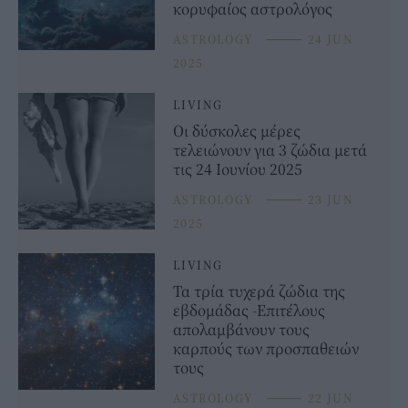
κορυφαίος αστρολόγος
ASTROLOGY
⸻
24 JUN
2025
LIVING
Οι δύσκολες μέρες
τελειώνουν για 3 ζώδια μετά
τις 24 Ιουνίου 2025
ASTROLOGY
⸻
23 JUN
2025
LIVING
Τα τρία τυχερά ζώδια της
εβδομάδας -Επιτέλους
απολαμβάνουν τους
καρπούς των προσπαθειών
τους
ASTROLOGY
⸻
22 JUN