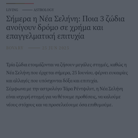
LIVING
⸻
ASTROLOGY
Σήμερα η Νέα Σελήνη: Ποια 3 ζώδια
ανοίγουν δρόμο σε χρήμα και
επαγγελματική επιτυχία
BOVARY
⸻
25 JUN 2025
Τρία
ζώδια
ετοιμάζονται να ζήσουν μεγάλες στιγμές, καθώς η
Νέα Σελήνη που έρχεται σήμερα, 25 Ιουνίου, φέρνει ευκαιρίες
και αλλαγές που υπόσχονται δόξα και επιτυχία.
Σύμφωνα με την αστρολόγο Τάρα Ρέντφιλντ, η
Νέα Σελήνη
είναι ισχυρή στιγμή για να θέτουμε προθέσεις, να καλούμε
νέους στόχους και να προσελκύουμε όσα επιθυμούμε.