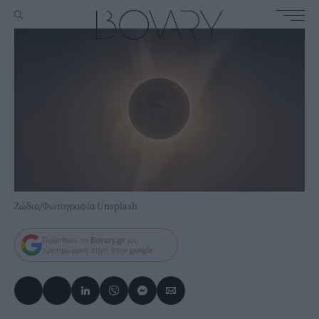
Ζώδια/Φωτογραφία Unsplash
Πρόσθεσε το
Bovary.gr
ως
προτιμώμενη πηγή στην
google