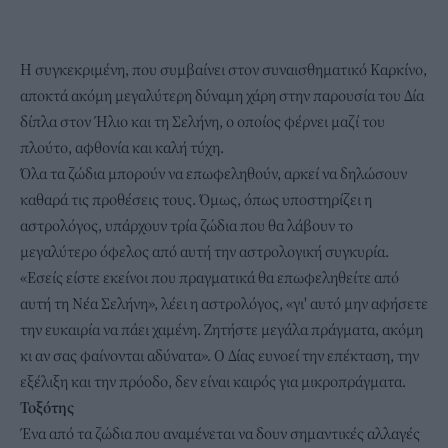
Η συγκεκριμένη, που συμβαίνει στον συναισθηματικό Καρκίνο,
αποκτά ακόμη μεγαλύτερη δύναμη χάρη στην παρουσία του Δία
δίπλα στον Ήλιο και τη Σελήνη, ο οποίος φέρνει μαζί του
πλούτο, αφθονία και καλή τύχη.
Όλα τα ζώδια μπορούν να επωφεληθούν, αρκεί να δηλώσουν
καθαρά τις προθέσεις τους. Όμως, όπως υποστηρίζει η
αστρολόγος, υπάρχουν τρία ζώδια που θα λάβουν το
μεγαλύτερο όφελος από αυτή την αστρολογική συγκυρία.
«Εσείς είστε εκείνοι που πραγματικά θα επωφεληθείτε από
αυτή τη Νέα Σελήνη», λέει η αστρολόγος, «γι' αυτό μην αφήσετε
την ευκαιρία να πάει χαμένη. Ζητήστε μεγάλα πράγματα, ακόμη
κι αν σας φαίνονται αδύνατα». Ο Δίας ευνοεί την επέκταση, την
εξέλιξη και την πρόοδο, δεν είναι καιρός για μικροπράγματα.
Τοξότης
Ένα από τα ζώδια που αναμένεται να δουν σημαντικές αλλαγές