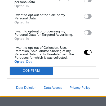
της χαράς και της διασκέδασης. Πιθανότατα θα προκύψει μια
personal data.
Opted In
νέα ρομαντική σύνδεση, ίσως με κάποιον που γνωρίζουν ήδη
αλλά δεν είχαν σκεφτεί ποτέ ερωτικά.
I want to opt-out of the Sale of my
Personal Data.
Opted In
I want to opt-out of processing my
Personal Data for Targeted Advertising.
Opted In
I want to opt-out of Collection, Use,
Retention, Sale, and/or Sharing of my
Personal Data that Is Unrelated with the
Purposes for which it was collected.
Opted Out
CONFIRM
Data Deletion
Data Access
Privacy Policy