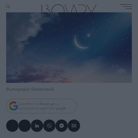
Φωτογραφία: Shutterstock
Πρόσθεσε το
Bovary.gr
ως
προτιμώμενη πηγή στην
google