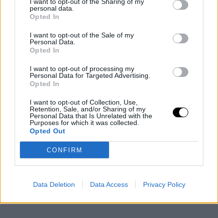
I want to opt-out of the Sharing of my
Ο Τοξότης μπορεί να «μαλακώσει» κατά τη διάρκεια της νέας
personal data.
σελήνης του Ιουλίου.
Opted In
I want to opt-out of the Sale of my
Η νέα σελήνη του Ιουλίου ανατέλλει στον ασταθή και
Personal Data.
Opted In
περίπλοκο όγδοο οίκο σας αλλά αυτό δεν σημαίνει ότι θα φέρει
αναταράξεις. Η Σελήνη στον Καρκίνο βυθίζεται στα
I want to opt-out of processing my
Personal Data for Targeted Advertising.
συναισθήματα, οπότε η ενδοσκοπική ατμόσφαιρα μπορεί
Opted In
πραγματικά να φέρει καθαρτικές συνομιλίες με τους
I want to opt-out of Collection, Use,
αγαπημένους σας ή κάποιες ενδυναμωτικές συνειδητοποιήσεις.
Retention, Sale, and/or Sharing of my
Personal Data that Is Unrelated with the
Purposes for which it was collected.
Opted Out
CONFIRM
Data Deletion
Data Access
Privacy Policy