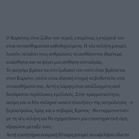
Ο Καρκίνος είναι ζώδιο του νερού, επομένως η ενέργειά του
είναι συναισθηματικά καθοδηγούμενη. Η νέα σελήνη μπορεί,
λοιπόν, να κάνει τους ανθρώπους να αισθάνονται ιδιαίτερα
ευαίσθητοι και να φέρει μια αίσθηση νοσταλγίας.
Το φεγγάρι βρίσκεται στο ζωδιακό του σπίτι όταν βρίσκεται
στον Καρκίνο, οπότε είναι ιδανική στιγμή να βυθιστείτε στα
συναισθήματά σας. Αυτή η λάμψη είναι απαλλαγμένη από
δυσάρεστα περίπλοκες εμπλοκές. Στην πραγματικότητα,
ακόμη και οι δύο σκληροί «κακοί πλανήτες» της αστρολογίας - ο
ξεροκέφαλος Άρης και ο σοβαρός Κρόνος - θα εναρμονιστούν
με τη νέα σελήνη και θα σχηματίσουν μια υποστηρικτική όψη
εξαγώνου μεταξύ τους.
Αυτή η κινητήρια κοσμική δύναμη μπορεί να ωφελήσει όλα τα