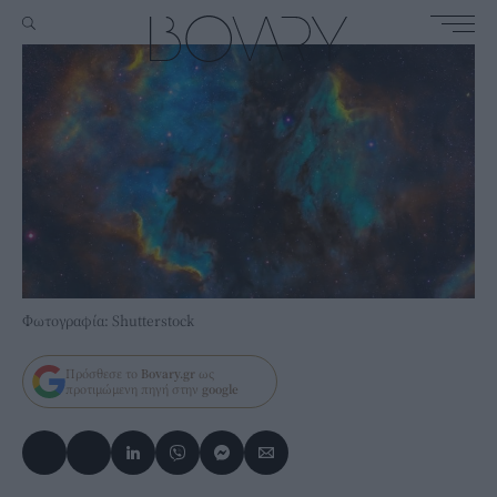
Φωτογραφία: Shutterstock
Πρόσθεσε το
Bovary.gr
ως
προτιμώμενη πηγή στην
google