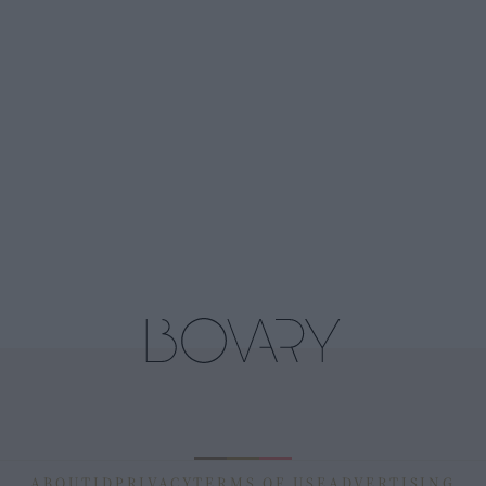
ABOUT
ID
PRIVACY
TERMS OF USE
ADVERTISING