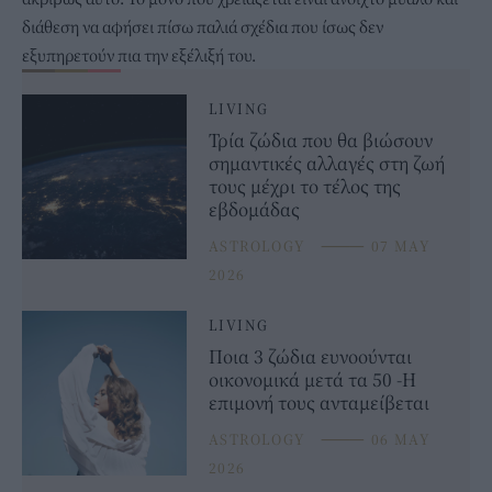
διάθεση να αφήσει πίσω παλιά σχέδια που ίσως δεν
εξυπηρετούν πια την εξέλιξή του.
LIVING
Τρία ζώδια που θα βιώσουν
σημαντικές αλλαγές στη ζωή
τους μέχρι το τέλος της
εβδομάδας
ASTROLOGY
⸻
07 MAY
2026
LIVING
Ποια 3 ζώδια ευνοούνται
οικονομικά μετά τα 50 -Η
επιμονή τους ανταμείβεται
ASTROLOGY
⸻
06 MAY
2026