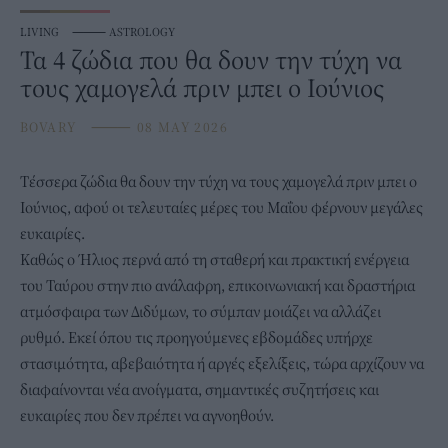
LIVING
⸻
ASTROLOGY
Τα 4 ζώδια που θα δουν την τύχη να
τους χαμογελά πριν μπει ο Ιούνιος
BOVARY
⸻
08 MAY 2026
Τέσσερα
ζώδια
θα δουν την τύχη να τους χαμογελά πριν μπει ο
Ιούνιος, αφού οι τελευταίες μέρες του Μαΐου φέρνουν μεγάλες
ευκαιρίες.
Καθώς ο Ήλιος περνά από τη σταθερή και πρακτική ενέργεια
του Ταύρου στην πιο ανάλαφρη, επικοινωνιακή και δραστήρια
ατμόσφαιρα των Διδύμων, το σύμπαν μοιάζει να αλλάζει
ρυθμό. Εκεί όπου τις προηγούμενες εβδομάδες υπήρχε
στασιμότητα, αβεβαιότητα ή αργές εξελίξεις, τώρα αρχίζουν να
διαφαίνονται νέα ανοίγματα, σημαντικές συζητήσεις και
ευκαιρίες που δεν πρέπει να αγνοηθούν.