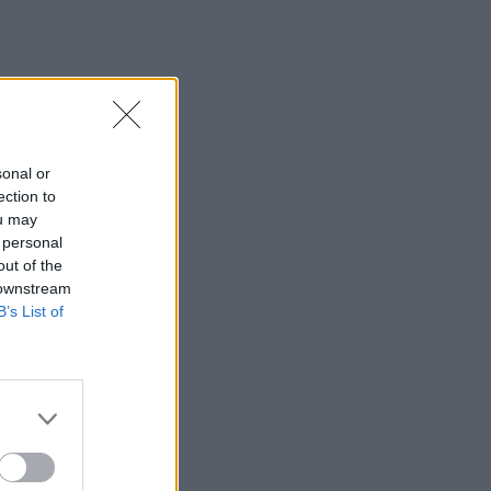
sonal or
ection to
ou may
 personal
out of the
 downstream
B’s List of