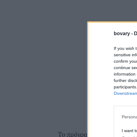
bovary -
D
If you wish 
sensitive in
confirm you
continue se
information 
further disc
participants
Downstream 
Persona
I want t
Το πρόγραμμα mentoring της