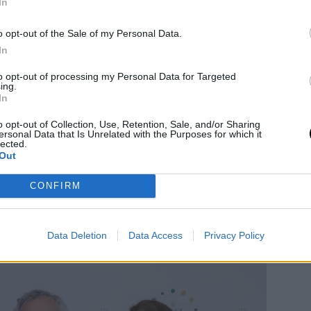
In
η από τη μια γενιά καλλιτεχνών στην
υς τομείς της αρχιτεκτονικής, του χορού,
o opt-out of the Sale of my Personal Data.
In
οτεχνίας, της μουσικής, του θεάτρου και
ι συνεπές με την παράδοση που έχει η
to opt-out of processing my Personal Data for Targeted
ing.
μική αριστεία, αφού εξαιρετικά
In
ς– οι προστατευόμενοι – έχουν τη
o opt-out of Collection, Use, Retention, Sale, and/or Sharing
ersonal Data that Is Unrelated with the Purposes for which it
ία να δουλέψουν για τουλάχιστον ένα
lected.
Out
ργασία δίπλα σε διεθνούς φήμης
– τους μέντορες.
CONFIRM
Data Deletion
Data Access
Privacy Policy