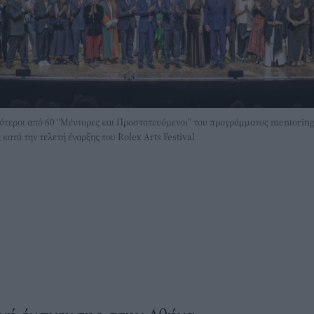
ότεροι από 60 “Μέντορες και Προστατευόμενοι” του προγράμματος mentoring 
ατά την τελετή έναρξης του Rolex Arts Festival