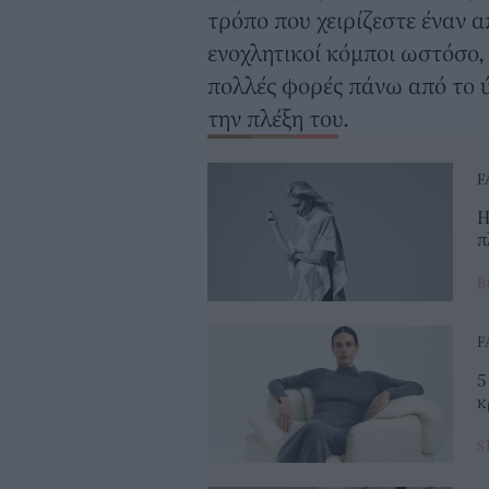
τρόπο που χειρίζεστε έναν 
ενοχλητικοί κόμποι ωστόσο,
πολλές φορές πάνω από το 
την πλέξη του.
F
Η
π
B
F
5
κ
S