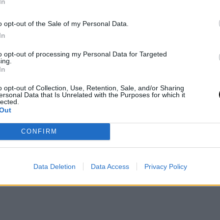
In
 στο χέρι με μια χούφτα μαλακτικού
o opt-out of the Sale of my Personal Data.
 το πουλόβερ στο νερό χωρίς όμως να το
In
χέρια σας το νερό ώστε να είναι όσο το
to opt-out of processing my Personal Data for Targeted
ing.
In
o opt-out of Collection, Use, Retention, Sale, and/or Sharing
ersonal Data that Is Unrelated with the Purposes for which it
lected.
Out
CONFIRM
Data Deletion
Data Access
Privacy Policy