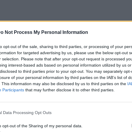
σον αφορά τα πλεκτά μας είναι η πλύση
o Not Process My Personal Information
ά μπορεί να χάσουν την φρεσκάδα τους
υντήριο, ή ακόμη, μπορεί αν
to opt-out of the sale, sharing to third parties, or processing of your per
ς κάνουν πια.
formation for targeted advertising by us, please use the below opt-out s
r selection. Please note that after your opt-out request is processed y
α δράσετε άμεσα, πλένοντας το αγαπημένο
eing interest-based ads based on personal information utilized by us or
ς χλιαρό νερό με μαλακτικό μαλλιών.
disclosed to third parties prior to your opt-out. You may separately opt-
losure of your personal information by third parties on the IAB’s list of
τό σας στο αρχικό του μέγεθος
. This information may also be disclosed by us to third parties on the
IA
rydaylife, για να επαναφέρετε ένα πλεκτό
Participants
that may further disclose it to other third parties.
ρμοκρασία και έχει συρρικνωθεί πρέπει να
 κουβά με χλιαρό νερό και μαλακτικό
l Data Processing Opt Outs
 άλατα.
οηθήσει το πλεκτό σας να μαλακώσει ώστε
o opt-out of the Sharing of my personal data.