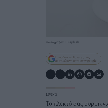
Φωτογραφία: Unsplash
Πρόσθεσε το
Bovary.gr
ως
προτιμώμενη πηγή στην
google
LIVING
Το πλεκτό σας συρρικν