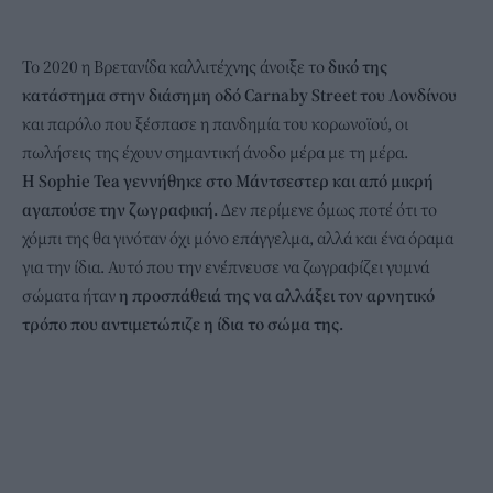
To 2020 η Βρετανίδα καλλιτέχνης άνοιξε το
δικό της
κατάστημα στην διάσημη οδό Carnaby Street του Λονδίνου
και παρόλο που ξέσπασε η πανδημία του κορωνοϊού, οι
πωλήσεις της έχουν σημαντική άνοδο μέρα με τη μέρα.
Η Sophie Tea γεννήθηκε στο Μάντσεστερ και από μικρή
αγαπούσε την ζωγραφική.
Δεν περίμενε όμως ποτέ ότι το
χόμπι της θα γινόταν όχι μόνο επάγγελμα, αλλά και ένα όραμα
για την ίδια. Αυτό που την ενέπνευσε να ζωγραφίζει γυμνά
σώματα ήταν
η προσπάθειά της να αλλάξει τον αρνητικό
τρόπο που αντιμετώπιζε η ίδια το σώμα της.