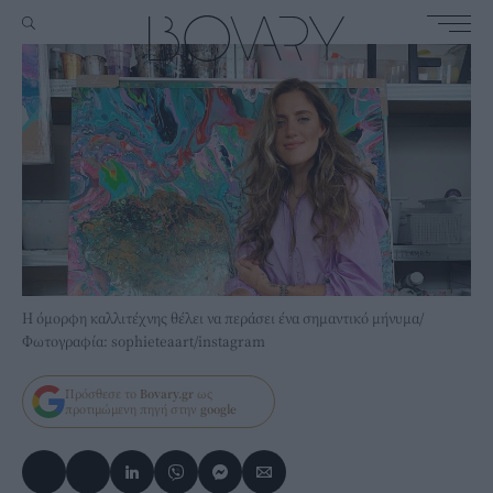
Η όμορφη καλλιτέχνης θέλει να περάσει ένα σημαντικό μήνυμα/
Φωτογραφία: sophieteaart/instagram
Πρόσθεσε το
Bovary.gr
ως
προτιμώμενη πηγή στην
google