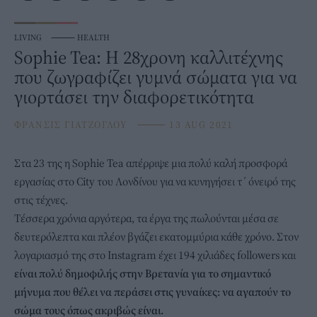
LIVING
⸻
HEALTH
Sophie Tea: Η 28χρονη καλλιτέχνης
που ζωγραφίζει γυμνά σώματα για να
γιορτάσει την διαφορετικότητα
ΦΡΑΝΣΙΣ ΓΙΑΤΖΟΓΛΟΥ
⸻
13 AUG 2021
Στα 23 της η Sophie Tea απέρριψε μια πολύ καλή προσφορά
εργασίας στο City του Λονδίνου για να κυνηγήσει τ΄ όνειρό της
στις τέχνες.
Τέσσερα χρόνια αργότερα, τα έργα της πωλούνται μέσα σε
δευτερόλεπτα και πλέον βγάζει εκατομμύρια κάθε χρόνο. Στον
λογαριασμό της στο Instagram έχει 194 χιλιάδες followers και
είναι πολύ δημοφιλής στην Βρετανία για το σημαντικό
μήνυμα που θέλει να περάσει στις γυναίκες: να αγαπούν το
σώμα τους όπως ακριβώς είναι.