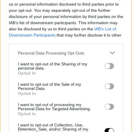
us or personal information disclosed to third parties prior to
your opt-out. You may separately opt-out of the further
disclosure of your personal information by third parties on the
IAB’s list of downstream participants. This information may
also be disclosed by us to third parties on the
IAB’s List of
Downstream Participants
that may further disclose it to other
third parties.
Χιλιάδες γυναίκες αποδέχτηκαν με χαρά το κάλεσμά της και το
πιο εντυπωσιακό απ΄ όλα ήταν ότι πολλές από αυτές
είχαν
Personal Data Processing Opt Outs
ανασφάλεια για το σώμα τους.
I want to opt-out of the Sharing of my
personal data.
Opted In
I want to opt-out of the Sale of my
Personal Data.
Opted In
I want to opt-out of processing my
Personal Data for Targeted Advertising.
Αυτό που την βοήθησε ήταν η δύναμη των social media
καθώς
Opted In
σε όσες γκαλερί είχε πάει την είχαν απορρίψει.
Αρχισε να
δημοσιεύει τα έργα της στο προφίλ της στο Instagram και σιγά
I want to opt-out of Collection, Use,
Retention, Sale, and/or Sharing of my