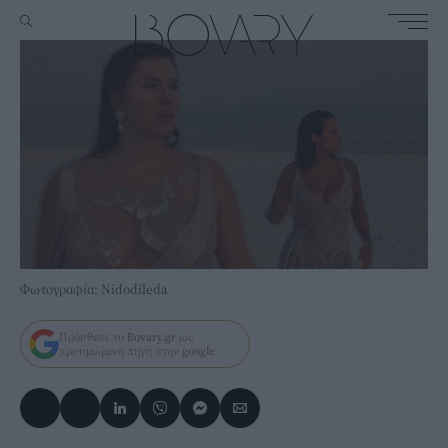
Φωτογραφία: Nidodileda
Πρόσθεσε το
Bovary.gr
ως
προτιμώμενη πηγή στην
google