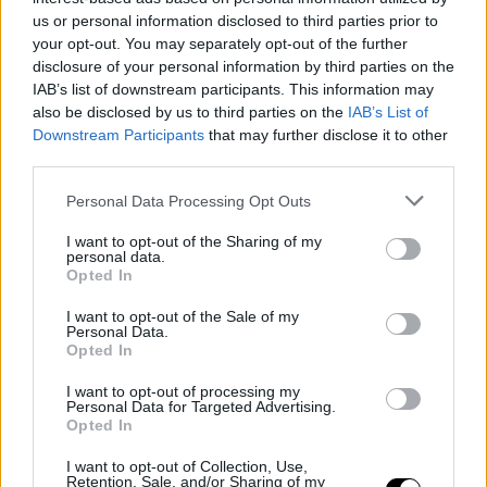
us or personal information disclosed to third parties prior to
υποθέσουμε ότι ο φίλος σας ακύρωσε τελευταία στιγμή τα
your opt-out. You may separately opt-out of the further
σχέδια σας για μια έξοδο το Σάββατο και όταν τον ρωτάτε
disclosure of your personal information by third parties on the
«γιατί» ξεκινά να σας εξιστορεί πως τσακώθηκε με τους γονείς
IAB’s list of downstream participants. This information may
του, πόσο άσχημη ήταν η ημέρα στη δουλειά και γενικά
also be disclosed by us to third parties on the
IAB’s List of
Downstream Participants
that may further disclose it to other
προσπαθεί να ξεγλιστρίσει χωρίς να ζητήσει συγγνώμη που σας
third parties.
έστησε... Η αλλαγή τακτικής, είναι σημάδι τοξικότητας.
Personal Data Processing Opt Outs
I want to opt-out of the Sharing of my
personal data.
Opted In
I want to opt-out of the Sale of my
Personal Data.
Opted In
I want to opt-out of processing my
Personal Data for Targeted Advertising.
Opted In
I want to opt-out of Collection, Use,
Retention, Sale, and/or Sharing of my