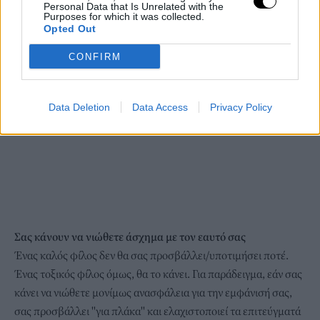
Personal Data that Is Unrelated with the
Purposes for which it was collected.
Opted Out
CONFIRM
Data Deletion
Data Access
Privacy Policy
Σας κάνουν να νιώθετε άσχημα με τον εαυτό σας
Ένας καλός φίλος δεν θα σας προσβάλλει/υποτιμήσει ποτέ.
Ένας τοξικός φίλος όμως, θα το κάνει. Για παράδειγμα, εάν σας
κάνει να νιώθετε μονίμως ανασφάλεια για την εμφάνισή σας,
σας προσβάλλει ''για πλάκα'' και ελαχιστοποιεί τα επιτεύγματά