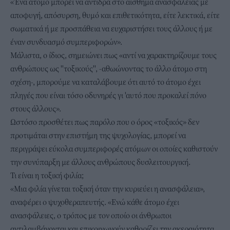
«Ένα άτομο μπορεί να αντιδρά στο αίσθημα ανασφάλειας με
αποφυγή, απόσυρση, θυμό και επιθετικότητα, είτε λεκτικά, είτε
σωματικά ή με προσπάθεια να ευχαριστήσει τους άλλους ή με
έναν συνδυασμό συμπεριφορών».
Μάλιστα, ο ίδιος, σημειώνει πως «αντί να χαρακτηρίζουμε τους
ανθρώπους ως ''τοξικούς'', -αθωώνοντας το άλλο άτομο στη
σχέση-, μπορούμε να καταλάβουμε ότι αυτό το άτομο έχει
πληγές που είναι τόσο οδυνηρές γι 'αυτό που προκαλεί πόνο
στους άλλους».
Ωστόσο προσθέτει πως παρόλο που ο όρος «τοξικός» δεν
προτιμάται στην επιστήμη της ψυχολογίας, μπορεί να
περιγράψει εύκολα συμπεριφορές ατόμων οι οποίες καθιστούν
την συνύπαρξη με άλλους ανθρώπους δυσλειτουργική.
Τι είναι η τοξική φιλία;
«Μια φιλία γίνεται τοξική όταν την κυριεύει η ανασφάλεια»,
αναφέρει ο ψυχοθεραπευτής. «Ενώ κάθε άτομο έχει
ανασφάλειες, ο τρόπος με τον οποίο οι άνθρωποι
αντιλαμβάνονται και επικοινωνούν καθορίζει την ακεραιότητα