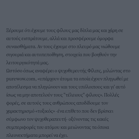
Ξέρουμε ότι έχουμε τους φίλους μας δίπλα μας και χάρη σε
αυτούς εισπράτουμε, αλλά και προσφέρουμε όμορφα
συναισθήματα. Αν τους έχουμε στο πλευρό μας νιώθουμε
σιγουριά και αυτοπεποίθηση, στοιχεία που βοηθούν την
λειτουργικότητά μας.
Ωστόσο όπως αναφέρει ο ψυχοθερευτής Φίλιπς, μιλώντας στο
purewow.com, «υπάρχουν άτομα τα οποία έχουν πληγωθεί με
αποτέλεσμα να πληγώνουν και τους υπόλοιπους και γι' αυτό
ίσως να μην αποτελούν τους ''τέλειους'' φίλους». Πολλές
φορές, σε αυτούς τους ανθρώπους αποδίδουμε τον
χαρακτηρισμό «
τοξικός
» -ένα επίθετο που δεν βρίσκει
σύμφωνο τον ψυχοθεραπευτή- οξύνοντας τις κακές
συμπεριφορές του ατόμου και μειώνοντας τα όποια
πλεονεκτήματα μπορεί να έχει.