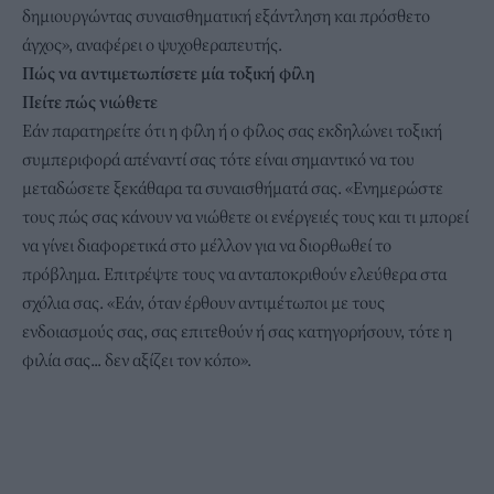
δημιουργώντας συναισθηματική εξάντληση και πρόσθετο
άγχος», αναφέρει ο ψυχοθεραπευτής.
Πώς να αντιμετωπίσετε μία τοξική φίλη
Πείτε πώς νιώθετε
Εάν παρατηρείτε ότι η φίλη ή ο φίλος σας εκδηλώνει τοξική
συμπεριφορά απέναντί σας τότε είναι σημαντικό να του
μεταδώσετε ξεκάθαρα τα συναισθήματά σας. «Ενημερώστε
τους πώς σας κάνουν να νιώθετε οι ενέργειές τους και τι μπορεί
να γίνει διαφορετικά στο μέλλον για να διορθωθεί το
πρόβλημα. Επιτρέψτε τους να ανταποκριθούν ελεύθερα στα
σχόλια σας. «Εάν, όταν έρθουν αντιμέτωποι με τους
ενδοιασμούς σας, σας επιτεθούν ή σας κατηγορήσουν, τότε η
φιλία σας... δεν αξίζει τον κόπο».