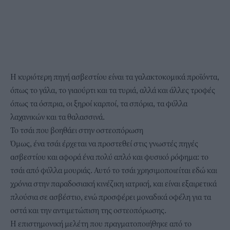
Η κυριότερη πηγή ασβεστίου είναι τα γαλακτοκομικά προϊόντα,
όπως το γάλα, το γιαούρτι και τα τυριά, αλλά και άλλες τροφές
όπως τα όσπρια, οι ξηροί καρποί, τα σπόρια, τα φύλλα
λαχανικών και τα θαλασσινά.
Το τσάι που βοηθάει στην οστεοπόρωση
Όμως, ένα τσάι έρχεται να προστεθεί στις γνωστές πηγές
ασβεστίου και αφορά ένα πολύ απλό και φυσικό ρόφημα: το
τσάι από φύλλα μουριάς. Αυτό το τσάι χρησιμοποιείται εδώ και
χρόνια στην παραδοσιακή κινέζικη ιατρική, και είναι εξαιρετικά
πλούσια σε ασβέστιο, ενώ προσφέρει μοναδικά οφέλη για τα
οστά και την αντιμετώπιση της οστεοπόρωσης.
Η επιστημονική μελέτη που πραγματοποιήθηκε από το