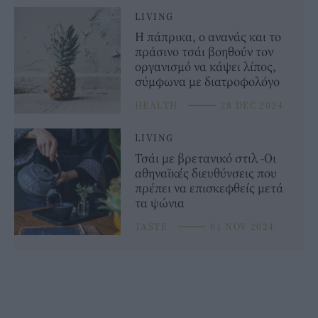
LIVING
Η πάπρικα, ο ανανάς και το
πράσινο τσάι βοηθούν τον
οργανισμό να κάψει λίπος,
σύμφωνα με διατροφολόγο
HEALTH
⸻
28 DEC 2024
LIVING
Τσάι με βρετανικό στιλ -Oι
αθηναϊκές διευθύνσεις που
πρέπει να επισκεφθείς μετά
τα ψώνια
TASTE
⸻
01 NOV 2024