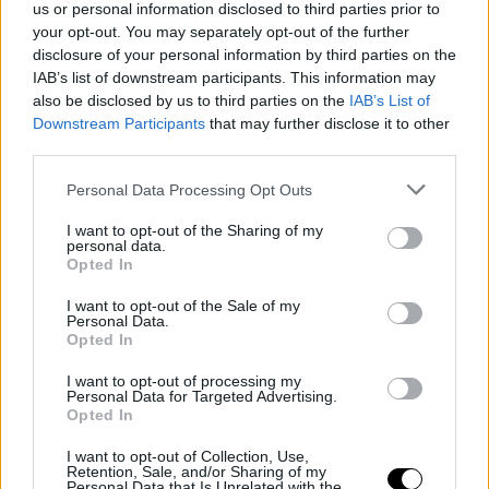
us or personal information disclosed to third parties prior to
your opt-out. You may separately opt-out of the further
disclosure of your personal information by third parties on the
IAB’s list of downstream participants. This information may
Αυτό το φυσικό τσάι από φύλλα μουριάς (Morus Nigra), ένα
also be disclosed by us to third parties on the
IAB’s List of
φρούτο που προέρχεται από τη Δυτική Ασία (κυρίως Κίνα),
Downstream Participants
that may further disclose it to other
περιέχει ασβέστιο σε ποσότητες που φτάνουν μέχρι και 22
third parties.
φορές περισσότερες από εκείνες που βρίσκουμε σε ένα ποτήρι
Personal Data Processing Opt Outs
γάλα. Η υψηλή περιεκτικότητα σε ασβέστιο είναι πιθανό να
είναι η βασική αιτία που το καθιστά τόσο ευεργετικό για την
I want to opt-out of the Sharing of my
personal data.
υγεία των οστών. Επιπλέον, οι αντιοξειδωτικές του ιδιότητες
Opted In
βοηθούν στην προστασία των οστών από τη γήρανση και
I want to opt-out of the Sale of my
ενισχύουν την οστική υγεία, καθιστώντας το ένα ιδανικό
Personal Data.
Opted In
φυσικό συμπλήρωμα για την ενίσχυση της οστικής μάζας.
Η παρασκευή του τσαγιού είναι πολύ εύκολη. Εάν θέλουμε να
I want to opt-out of processing my
Personal Data for Targeted Advertising.
ακολουθήσουμε τη δόση που χρησιμοποίησαν οι ερευνητές,
Opted In
απλώς πρέπει να βράσουμε 12g φύλλα μουριάς σε 120 ml
νερού στους 90°C για 5-10 λεπτά. Στη συνέχεια, σουρώνουμε
I want to opt-out of Collection, Use,
Retention, Sale, and/or Sharing of my
και απολαμβάνουμε το ρόφημα, ζεστό ή κρύο, ανάλογα με τις
Personal Data that Is Unrelated with the