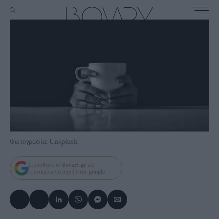
Φωτογραφία: Unsplush
Πρόσθεσε το
Bovary.gr
ως
προτιμώμενη πηγή στην
google