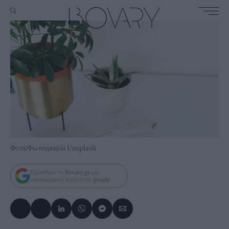
Φυτά/Φωτογραφία Unsplash
Πρόσθεσε το
Bovary.gr
ως
προτιμώμενη πηγή στην
google