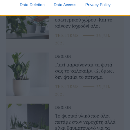
Data Deletion
Data Access
Privacy Policy
Αυτό είναι το Νο 1 λάθος που
«σκοτώνει» τα φυτά
εσωτερικού χώρου -Και το
κάνουν (σχεδόν) όλοι
THE ITEMS
⸻
26 JUL
2025
DESIGN
Γιατί μαραίνονται τα φυτά
σας το καλοκαίρι -Κι όμως,
δεν φταίει το πότισμα
THE ITEMS
⸻
25 JUL
2025
DESIGN
Το φυσικό υλικό που όλοι
πετάμε στον νεροχύτη αλλά
είναι θαυματουργό για τα