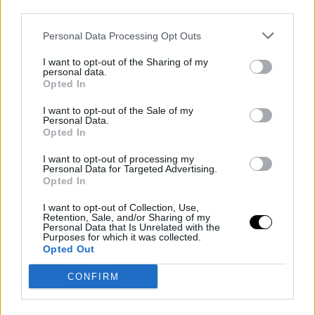
third parties.
Personal Data Processing Opt Outs
Πώς να χρησιμοποιήσεις την κανέλα για τα φυτά:
Για μύκητες στο χώμα:
I want to opt-out of the Sharing of my
personal data.
Πασπάλισε λίγη σκόνη κανέλας στην επιφάνεια του χώματος
Opted In
γύρω από τα φυτά ή τους σπόρους. Βοηθά στην αποτροπή
I want to opt-out of the Sale of my
μυκήτων που προκαλούν το σάπισμα των ριζών ή των
Personal Data.
βλαστών.
Opted In
Για «πληγές» από κλάδεμα ή μόλυνση:
I want to opt-out of processing my
Αν κόψεις κάποιο μέρος του φυτού (π.χ. σε κλάδεμα), μπορείς
Personal Data for Targeted Advertising.
Opted In
να βάλεις σκόνη κανέλας στην «πληγή» για να αποτρέψεις
μυκητιακή μόλυνση.
I want to opt-out of Collection, Use,
Retention, Sale, and/or Sharing of my
Για φύλλα με μυκητίαση:
Personal Data that Is Unrelated with the
Purposes for which it was collected.
Μπορείς να φτιάξεις ένα διάλυμα με κανέλα (π.χ. 1 κουταλάκι
Opted Out
σκόνη σε 1 λίτρο νερό), να το αφήσεις μερικές ώρες να
CONFIRM
«σταθεί», να το σουρώσεις και να το ψεκάσεις στα φύλλα.
DESIGN