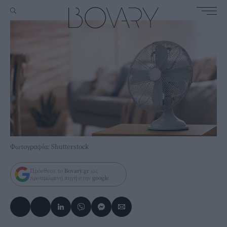
Φωτογραφία: Shutterstock
Πρόσθεσε το
Bovary.gr
ως
προτιμώμενη πηγή στην
google