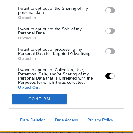
I want to opt-out of the Sharing of my
personal data.
Opted In
I want to opt-out of the Sale of my
Personal Data.
Opted In
Η ιδέα του hack αυτού είναι να «σπρώξετε» τον κρύο αέρα
απευθείας από το μπολ με τον πάγο στο δωμάτιο.
I want to opt-out of processing my
Personal Data for Targeted Advertising.
Opted In
I want to opt-out of Collection, Use,
Retention, Sale, and/or Sharing of my
Personal Data that Is Unrelated with the
Purposes for which it was collected.
Opted Out
CONFIRM
Μερικά ακόμη μυστικά για να διατηρήσετε το σπίτι σας
δροσερό κατά την περίοδο καύσωνα
Επιλέξτε κουρτίνες σκίασης για τις ώρες που ο ήλιος «χτυπά»
Data Deletion
Data Access
Privacy Policy
το σπίτι και κλείστε τες.
Τις απογευματινές και βραδινές ώρες μπορείτε να τις ανοίξετε