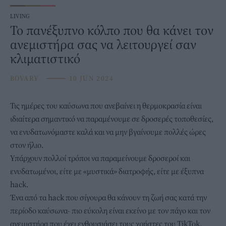
LIVING
Το πανέξυπνο κόλπο που θα κάνει τον
ανεμιστήρα σας να λειτουργεί σαν
κλιματιστικό
BOVARY
⸻
10 JUN 2024
Τις ημέρες του
καύσωνα
που ανεβαίνει η θερμοκρασία είναι
ιδιαίτερα σημαντικό να παραμένουμε σε δροσερές τοποθεσίες,
να ενυδατωνόμαστε καλά και να μην βγαίνουμε πολλές ώρες
στον ήλιο.
Υπάρχουν πολλοί τρόποι να παραμείνουμε δροσεροί και
ενυδατωμένοι, είτε με «μυστικά» διατροφής,
είτε με έξυπνα
hack.
Ένα από τα hack που σίγουρα θα κάνουν τη ζωή σας κατά την
περίοδο καύσωνα- πιο εύκολη είναι εκείνο με τον πάγο και τον
ανεμιστήρα που έχει ενθουσιάσει τους χρήστες του TikTok.