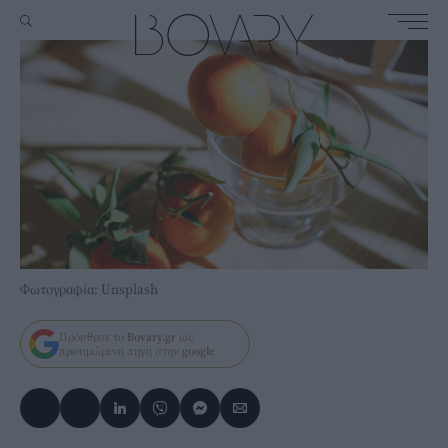
Φωτογραφία: Unsplash
Πρόσθεσε το
Bovary.gr
ως
προτιμώμενη πηγή στην
google