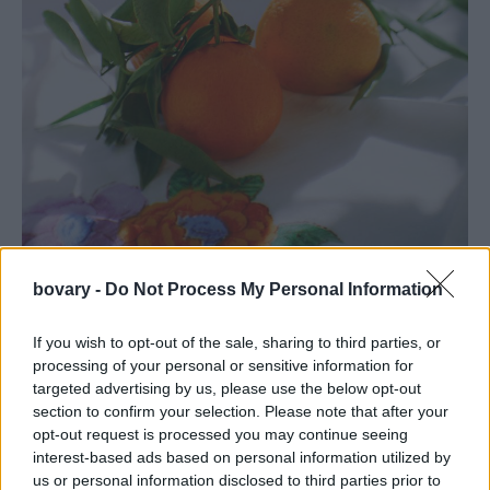
bovary -
Do Not Process My Personal Information
Φωτογραφία: Unsplash
Μπανάνα: Η μπανάνα επίσης περιέχει μαγνήσιο και κάλιο και
If you wish to opt-out of the sale, sharing to third parties, or
είναι μια εξαιρετική πηγή ηλεκτρολυτών. Μπορείτε να την
processing of your personal or sensitive information for
targeted advertising by us, please use the below opt-out
απολαύσετε σκέτη, με λίγα αμύγδαλα ή ακόμη και με το
section to confirm your selection. Please note that after your
γιαούρτι σας.
opt-out request is processed you may continue seeing
interest-based ads based on personal information utilized by
us or personal information disclosed to third parties prior to