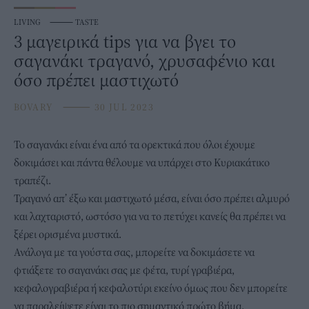
LIVING
⸻
TASTE
3 μαγειρικά tips για να βγει το
σαγανάκι τραγανό, χρυσαφένιο και
όσο πρέπει μαστιχωτό
BOVARY
⸻
30 JUL 2023
Το
σαγανάκι
είναι ένα από τα ορεκτικά που όλοι έχουμε
δοκιμάσει και πάντα θέλουμε να υπάρχει στο Κυριακάτικο
τραπέζι.
Τραγανό απ’ έξω και μαστιχωτό μέσα, είναι όσο πρέπει αλμυρό
και λαχταριστό, ωστόσο για να το πετύχει κανείς θα πρέπει να
ξέρει ορισμένα μυστικά.
Ανάλογα με τα γούστα σας, μπορείτε να δοκιμάσετε να
φτιάξετε το σαγανάκι σας με φέτα, τυρί γραβιέρα,
κεφαλογραβιέρα ή κεφαλοτύρι εκείνο όμως που δεν μπορείτε
να παραλείψετε είναι το πιο σημαντικό πρώτο βήμα.