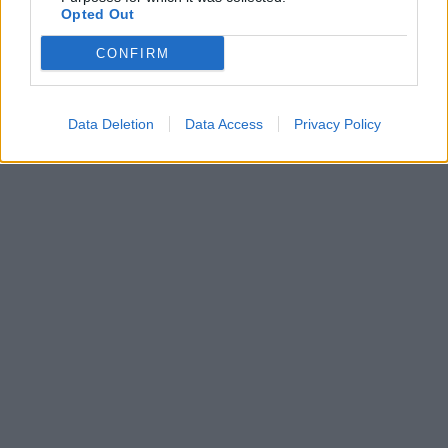
10 λεπτά, το τέλειο σνακ
Opted Out
TASTE
⸻
25 JUL 2023
CONFIRM
Data Deletion
Data Access
Privacy Policy