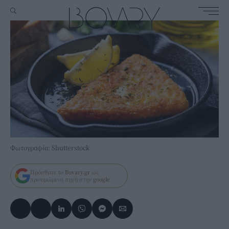
Φωτογραφία: Shutterstock
Πρόσθεσε το
Bovary.gr
ως
προτιμώμενη πηγή στην
google