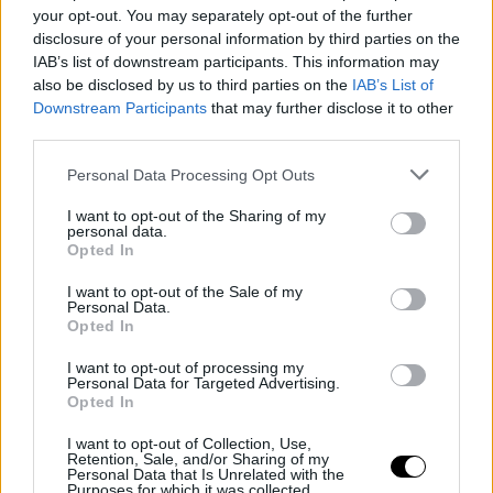
έπειτα βάλτε μέσα το κομμάτι τυριού και έπειτα βυθίστε στο
your opt-out. You may separately opt-out of the further
disclosure of your personal information by third parties on the
αλεύρι.
IAB’s list of downstream participants. This information may
Επαναλάβετε την ίδια διαδικασία, 2 -3 φορές και βάλτε σε
also be disclosed by us to third parties on the
IAB’s List of
καυτό λάδι.
Μόλις πάρει ένα χρυσαφένιο χρώμα από τη μία
Downstream Participants
that may further disclose it to other
μεριά γυρίζουμε και από την άλλη.
third parties.
ΔΕΙΤΕ ΑΚΟΜΑ
Personal Data Processing Opt Outs
I want to opt-out of the Sharing of my
personal data.
Opted In
I want to opt-out of the Sale of my
Personal Data.
Opted In
I want to opt-out of processing my
Personal Data for Targeted Advertising.
Opted In
I want to opt-out of Collection, Use,
LIVING
Retention, Sale, and/or Sharing of my
Personal Data that Is Unrelated with the
Τυροπιτάκια με κρέμα τυριού και 3 υλικά -Έτοιμα σε
Purposes for which it was collected.