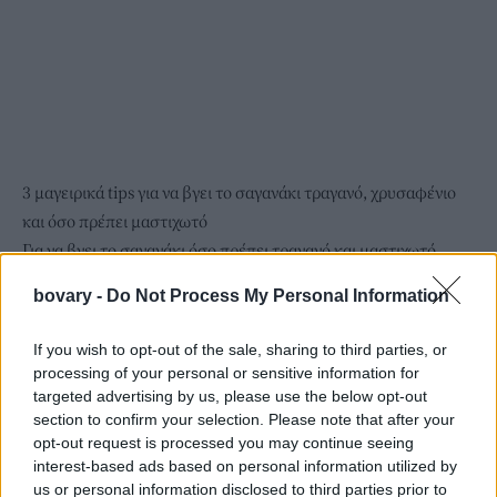
3 μαγειρικά tips για να βγει το σαγανάκι τραγανό, χρυσαφένιο
και όσο πρέπει μαστιχωτό
Για να βγει το σαγανάκι όσο πρέπει τραγανό και μαστιχωτό
υπολογίστε
το πάχος του τυριού
να είναι περίπου στο 1
bovary -
Do Not Process My Personal Information
εκατοστό. Κατ’ αυτόν τον τρόπο το τυρί δεν θα λιώσει στο
καυτό λάδι, αντιθέτως θα γίνει τραγανό έξω και όσο πρέπει
If you wish to opt-out of the sale, sharing to third parties, or
ζουμερό μέσα.
processing of your personal or sensitive information for
Ένα ακόμη από τα μυστικά για να βγει το σαγανάκι τραγανό
targeted advertising by us, please use the below opt-out
section to confirm your selection. Please note that after your
είναι το βήμα πριν αλευρώσετε το τυρί σας. Πριν από αυτό το
opt-out request is processed you may continue seeing
στάδιο πρέπει να
βυθίσετε το τυρί σας σε παγωμένο νερό.
interest-based ads based on personal information utilized by
Τοποθετήστε μέσα σε ένα μπολ με παγωμένο νερό παγάκια και
us or personal information disclosed to third parties prior to