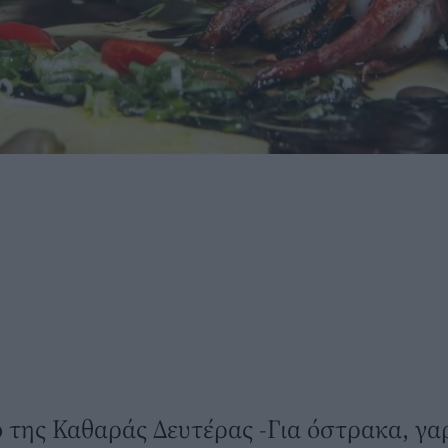
ό της Καθαράς Δευτέρας -Για όστρακα, γα