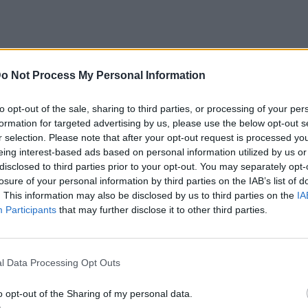
o Not Process My Personal Information
to opt-out of the sale, sharing to third parties, or processing of your per
δεν χρειάζεται συστάσεις, καθώς αποτελεί
formation for targeted advertising by us, please use the below opt-out s
r selection. Please note that after your opt-out request is processed y
τιατόρια για ψάρι των Νοτίων Προαστίων.
eing interest-based ads based on personal information utilized by us or
ιδώνος, στην κουζίνα του Νίκου Μιχαήλ οι
disclosed to third parties prior to your opt-out. You may separately opt-
losure of your personal information by third parties on the IAB’s list of
ντούν την έμπνευσή του, δημιουργώντας
. This information may also be disclosed by us to third parties on the
IA
Participants
that may further disclose it to other third parties.
τήσετε τηγανητά και συστατικά όπως
κα υλικά που αναδεικνύουν τα καλούδια
l Data Processing Opt Outs
της Καθαράς Δευτέρας, δοκιμάστε από
 σουπιά μέχρι κριθαράκι με όστρακα και
o opt-out of the Sharing of my personal data.