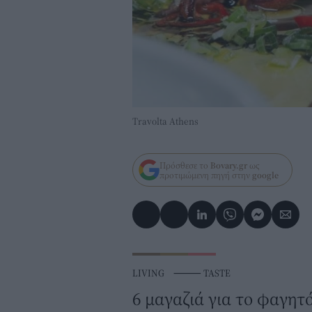
Travolta Athens
Πρόσθεσε το
Bovary.gr
ως
προτιμώμενη πηγή στην
google
LIVING
⸻
TASTE
6 μαγαζιά για το φαγητ