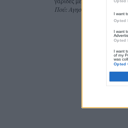
γαρίδες με φάβα.
Opted 
Πού: Αγησιλάου 49-51, Τζιτζ
I want t
Opted 
I want 
Advertis
Opted 
I want t
of my P
was col
Opted 