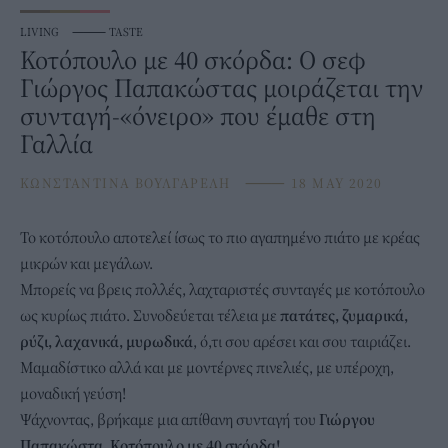
LIVING
⸻
TASTE
Κοτόπουλο με 40 σκόρδα: Ο σεφ
Γιώργος Παπακώστας μοιράζεται την
συνταγή-«όνειρο» που έμαθε στη
Γαλλία
ΚΩΝΣΤΑΝΤΙΝΑ ΒΟΥΛΓΑΡΕΛΗ
⸻
18 MAY 2020
Το
κοτόπουλο
αποτελεί ίσως το πιο αγαπημένο πιάτο με κρέας
μικρών και μεγάλων.
Μπορείς να βρεις πολλές, λαχταριστές συνταγές με κοτόπουλο
ως κυρίως πιάτο. Συνοδεύεται τέλεια με
πατάτες, ζυμαρικά,
ρύζι, λαχανικά, μυρωδικά
, ό,τι σου αρέσει και σου ταιριάζει.
Μαμαδίστικο αλλά και με μοντέρνες πινελιές, με υπέροχη,
μοναδική γεύση!
Ψάχνοντας, βρήκαμε μια απίθανη συνταγή του
Γιώργου
Παπακώστα. Κοτόπουλο με 40 σκόρδα!