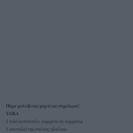
Πάρε μολύβι και χαρτί και σημείωσε!
ΥΛΙΚΑ
1 κιλό κοτόπουλο, κομμένο σε κομμάτια
1 κουταλιά της σούπας ηλιέλαιο