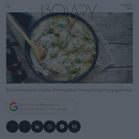
Κοτόπουλο με 40 σκόρδα /Φωτογραφία: Instagram/georgepapakostas
Πρόσθεσε το
Bovary.gr
ως
προτιμώμενη πηγή στην
google