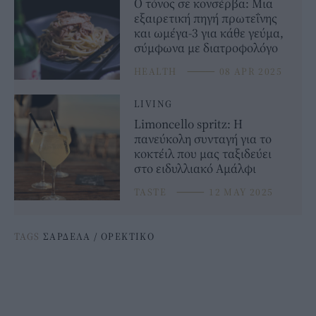
Ο τόνος σε κονσέρβα: Μια
εξαιρετική πηγή πρωτεΐνης
και ωμέγα-3 για κάθε γεύμα,
σύμφωνα με διατροφολόγο
HEALTH
⸻
08 APR 2025
LIVING
Limoncello spritz: Η
πανεύκολη συνταγή για το
κοκτέιλ που μας ταξιδεύει
στο ειδυλλιακό Αμάλφι
TASTE
⸻
12 MAY 2025
TAGS
ΣΑΡΔΕΛΑ
/
ΟΡΕΚΤΙΚΟ