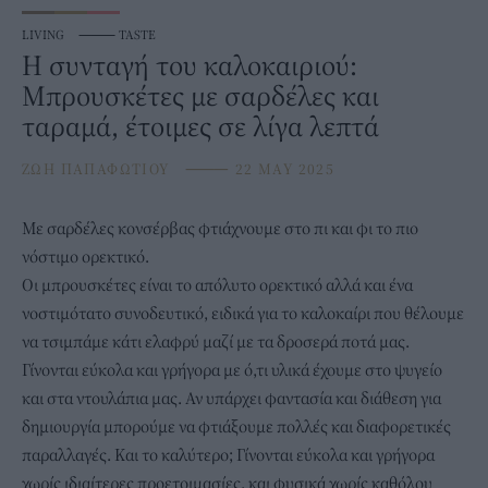
LIVING
⸻
TASTE
Η συνταγή του καλοκαιριού:
Μπρουσκέτες με σαρδέλες και
ταραμά, έτοιμες σε λίγα λεπτά
ΖΩΗ ΠΑΠΑΦΩΤΙΟΥ
⸻
22 MAY 2025
Με σαρδέλες κονσέρβας φτιάχνουμε στο πι και φι το πιο
νόστιμο
ορεκτικό
.
Οι μπρουσκέτες είναι το απόλυτο ορεκτικό αλλά και ένα
νοστιμότατο συνοδευτικό, ειδικά για το καλοκαίρι που θέλουμε
να τσιμπάμε κάτι ελαφρύ μαζί με τα
δροσερά ποτά
μας.
Γίνονται εύκολα και γρήγορα με ό,τι υλικά έχουμε στο ψυγείο
και στα ντουλάπια μας. Αν υπάρχει φαντασία και διάθεση για
δημιουργία μπορούμε να φτιάξουμε πολλές και διαφορετικές
παραλλαγές. Και το καλύτερο; Γίνονται εύκολα και γρήγορα
χωρίς ιδιαίτερες προετοιμασίες, και φυσικά χωρίς καθόλου