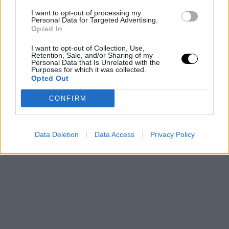
στο μούλτι τον ταραμά με το νερό και τα χτυπάμε μέχρι να
I want to opt-out of processing my
Personal Data for Targeted Advertising.
λιώσουν και να ενωθούν. Προσθέτουμε το κρεμμύδι και
Opted In
χτυπάμε μέχρι να λιώσει εντελώς και να ομογενοποιηθεί με τα
I want to opt-out of Collection, Use,
υπόλοιπα. Ρίχνουμε το μισό ελαιόλαδο και χτυπάμε πολύ καλά.
Retention, Sale, and/or Sharing of my
Βάζουμε επίσης το ψωμί, το
λεμόνι
και το υπόλοιπο ελαιόλαδο
Personal Data that Is Unrelated with the
Purposes for which it was collected.
και χτυπάμε μέχρι να δημιουργηθεί μια λεία κρέμα.
Opted Out
CONFIRM
Data Deletion
Data Access
Privacy Policy