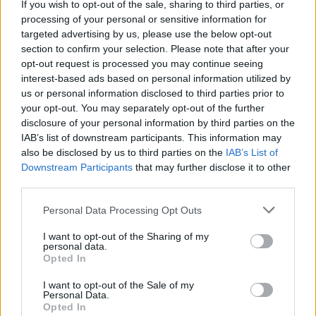
If you wish to opt-out of the sale, sharing to third parties, or
4 µεγάλες φέτες χωριάτικο ψωµί, φρυγανισμένες
processing of your personal or sensitive information for
targeted advertising by us, please use the below opt-out
1 κονσέρβα σαρδέλες
section to confirm your selection. Please note that after your
1 λεμόνι, σε φέτες, κομμένες στα 4
opt-out request is processed you may continue seeing
8 πράσινες ελιές χωρίς κουκούτσι
interest-based ads based on personal information utilized by
φρεσκοτριµµένο πιπέρι
us or personal information disclosed to third parties prior to
1 χούφτα φύτρες
your opt-out. You may separately opt-out of the further
disclosure of your personal information by third parties on the
Για τη μους ταραμά
IAB’s list of downstream participants. This information may
200 γρ. χωριάτικο ψωμί (κατά προτίμηση μπαγιάτικο), χωρίς
also be disclosed by us to third parties on the
IAB’s List of
κόρα
Downstream Participants
that may further disclose it to other
75 γρ. λευκός ταραμάς
third parties.
2 κ.σ. νερό
Personal Data Processing Opt Outs
½ ξερό κρεμμύδι, χοντροκομμένο
100 ml ε.π.
ελαιόλαδο
I want to opt-out of the Sharing of my
personal data.
χυμός από 1 λεμόνι
Opted In
Εκτέλεση
I want to opt-out of the Sale of my
Μους ταραμά: Μουσκεύουμε το ψωμί σε ένα μπολ με κρύο
Personal Data.
Opted In
νερό, το στύβουμε καλά και το βάζουμε σε ένα μπολ. Ρίχνουμε