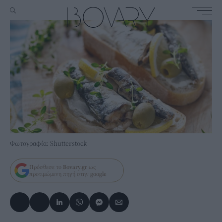
Φωτογραφία: Shutterstock
Πρόσθεσε το
Bovary.gr
ως
προτιμώμενη πηγή στην
google