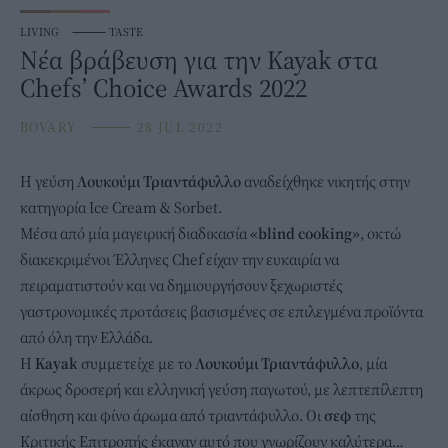
LIVING
⸻
TASTE
Νέα βράβευση για την Kayak στα
Chefs’ Choice Awards 2022
BOVARY
⸻
28 JUL 2022
Η
γεύση
Λουκούμι Τριαντάφυλλο
αναδείχθηκε νικητής στην
κατηγορία Ice Cream & Sorbet.
Μέσα από μία μαγειρική διαδικασία
«blind cooking»
, οκτώ
διακεκριμένοι Έλληνες Chef είχαν την ευκαιρία να
πειραματιστούν και να δημιουργήσουν ξεχωριστές
γαστρονομικές προτάσεις βασισμένες σε επιλεγμένα προϊόντα
από όλη την Ελλάδα.
Η
Kayak
συμμετείχε με το
Λουκούμι Τριαντάφυλλο
, μία
άκρως δροσερή και ελληνική γεύση παγωτού, με λεπτεπίλεπτη
αίσθηση και φίνο άρωμα από τριαντάφυλλο. Οι
σεφ
της
Κριτικής Επιτροπής έκαναν αυτό που γνωρίζουν καλύτερα…