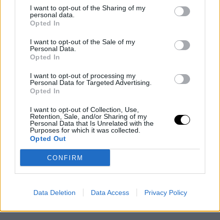
I want to opt-out of the Sharing of my
personal data.
Opted In
Τη φετινή διοργάνωση των
Chefs’ Choice Awards
ανέλαβαν η
I want to opt-out of the Sale of my
Personal Data.
Boussias και το Hotel & Restaurant Daily.
Opted In
TAGS
KAYAK
/
ΠΑΓΩΤΑ
/
ΒΡΑΒΕΥΣΗ
/
ΓΕΥΣΗ
I want to opt-out of processing my
Personal Data for Targeted Advertising.
Opted In
I want to opt-out of Collection, Use,
Retention, Sale, and/or Sharing of my
Personal Data that Is Unrelated with the
Purposes for which it was collected.
Opted Out
CONFIRM
Data Deletion
Data Access
Privacy Policy