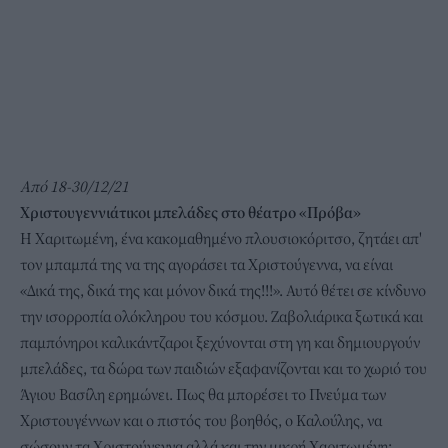
Από 18-30/12/21
Χριστουγεννιάτικοι μπελάδες στο θέατρο «Πρόβα»
Η Χαριτωμένη, ένα κακομαθημένο πλουσιοκόριτσο, ζητάει απ'
τον μπαμπά της να της αγοράσει τα Χριστούγεννα, να είναι
«Δικά της, δικά της και μόνον δικά της!!!». Αυτό θέτει σε κίνδυνο
την ισορροπία ολόκληρου του κόσμου. Ζαβολιάρικα ξωτικά και
παμπόνηροι καλικάντζαροι ξεχύνονται στη γη και δημιουργούν
μπελάδες, τα δώρα των παιδιών εξαφανίζονται και το χωριό του
Άγιου Βασίλη ερημώνει. Πως θα μπορέσει το Πνεύμα των
Χριστουγέννων και ο πιστός του βοηθός, ο Καλούλης, να
σώσουν τα Χριστούγεννα αλλά και την μικρή Χαριτωμένη;