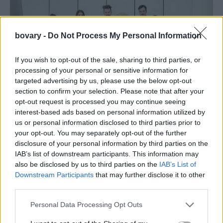
bovary -
Do Not Process My Personal Information
If you wish to opt-out of the sale, sharing to third parties, or
processing of your personal or sensitive information for
targeted advertising by us, please use the below opt-out
section to confirm your selection. Please note that after your
opt-out request is processed you may continue seeing
Από 18-30 Δεκεμβρίου στο Μέγαρο Αθηνών
interest-based ads based on personal information utilized by
us or personal information disclosed to third parties prior to
Ο Ηλίας Καρελλάς οδηγεί τον αγαπημένο ήρωα του Θεάτρου
your opt-out. You may separately opt-out of the further
Σκιών στη Σκάλα του Μιλάνου. Ενώ όλοι στο θέατρο
disclosure of your personal information by third parties on the
προετοιμάζουν πυρετωδώς το χριστουγεννιάτικο γκαλά, ο
IAB’s list of downstream participants. This information may
Καλικάντζαρος των Χριστουγέννων έχει φέρει τα πάνω κάτω.
also be disclosed by us to third parties on the
IAB’s List of
Αλλόκοτα γεγονότα συμβαίνουν: τραγουδιστές χάνουν τη φωνή
Downstream Participants
that may further disclose it to other
third parties.
τους, όργανα εξαφανίζονται, νότες μετακινούνται. Ο
Καραγκιόζης, σε ρόλο ντετέκτιβ, αναλαμβάνει να εξιχνιάσει το
Personal Data Processing Opt Outs
μυστήριο. Στην παράσταση είναι ευπρόσδεκτα παιδιά 4 έως