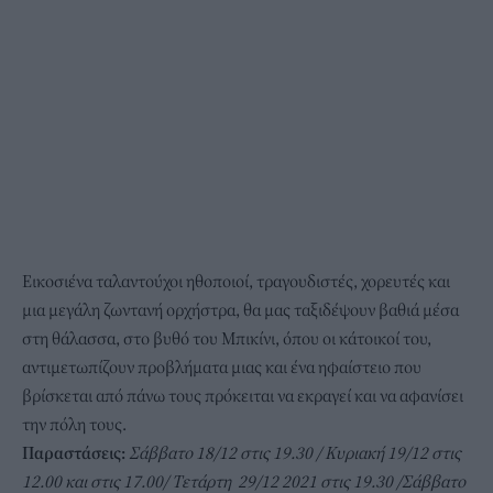
Εικοσιένα ταλαντούχοι ηθοποιοί, τραγουδιστές, χορευτές και
μια μεγάλη ζωντανή ορχήστρα, θα μας ταξιδέψουν βαθιά μέσα
στη θάλασσα, στο βυθό του Μπικίνι, όπου οι κάτοικοί του,
αντιμετωπίζουν προβλήματα μιας και ένα ηφαίστειο που
βρίσκεται από πάνω τους πρόκειται να εκραγεί και να αφανίσει
την πόλη τους.
Παραστάσεις:
Σάββατο 18/12 στις 19.30 / Κυριακή 19/12 στις
12.00 και στις 17.00/ Τετάρτη 29/12 2021 στις 19.30 /Σάββατο