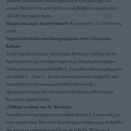
μέθοδο (interactive) και στηρίζεται στη συμμετοχή των
μικρών θεατών που από τη θέση τους βοηθούν ενεργά στην
εξέλιξή της παράστασης.
Ημέρες και ώρες παραστάσεων:
Κ
υριακή στις 11:30 και στις
16:00
Γιορτινά Εκπαιδευτικά Προγράμματα στον «Ελληνικό
Κόσμο»
Το Κέντρο Πολιτισμού «Ελληνικός Κόσμος» υποδέχεται τα
Χριστούγεννα και την Πρωτοχρονιά με διευρυμένο ωράριο
λειτουργίας και γιορτινή διάθεση. Εκπαιδευτικά προγράμματα
για παιδιά 4 – 5 και 5 – 8 ετών, συναρπαστικές προβολές και
περιηγήσεις στην ανανεωμένη Θόλο Εικονικής
Πραγματικότητας του «Ελληνικού Κόσμου», εκθέσεις και
θεατρικές παραστάσεις.
«Xάθηκε ο σάκος του Αϊ- Βασίλη!»
Εκπαιδευτικό πρόγραμμα για παιδιά ηλικίας 4-5 ετών μαζί με
τους γονείς τους. Βιαστείτε ξωτικά μου, ο σάκος μου να βρεθεί
και τούτο το μυστήριο επιτέλους να λυθεί!». Μόνο εμείς