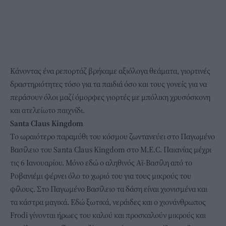
Κάνοντας ένα ρεπορτάζ βρήκαμε αξιόλογα θεάματα, γιορτινές
δραστηριότητες τόσο για τα παιδιά όσο και τους γονείς για να
περάσουν όλοι μαζί όμορφες γιορτές με μπόλικη χρυσόσκονη
και ατελείωτο παιχνίδι.
Santa Claus Kingdom
Tο ωραιότερο παραμύθι του κόσμου ζωντανεύει στο Παγωμένο
Βασίλειο του Santa Claus Kingdom στο Μ.Ε.C. Παιανίας μέχρι
τις 6 Ιανουαρίου. Μόνο εδώ ο αληθινός Αϊ-Βασίλη από το
Ροβανιέμι φέρνει όλο το χωριό του για τους μικρούς του
φίλους. Στο Παγωμένο Βασίλειο τα δάση είναι χιονισμένα και
τα κάστρα μαγικά. Εδώ ξωτικά, νεράιδες και ο χιονάνθρωπος
Frodi γίνονται ήρωες του καλού και προσκαλούν μικρούς και