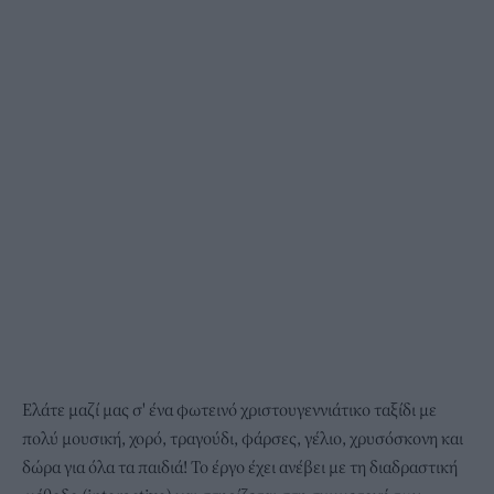
Ελάτε μαζί μας σ' ένα φωτεινό χριστουγεννιάτικο ταξίδι με
πολύ μουσική, χορό, τραγούδι, φάρσες, γέλιο, χρυσόσκονη και
δώρα για όλα τα παιδιά! Το έργο έχει ανέβει με τη διαδραστική