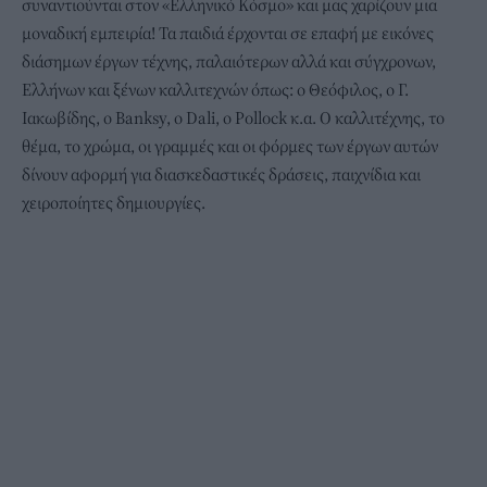
συναντιούνται στον «Ελληνικό Κόσμο» και μας χαρίζουν μια
μοναδική εμπειρία! Τα παιδιά έρχονται σε επαφή με εικόνες
διάσημων έργων τέχνης, παλαιότερων αλλά και σύγχρονων,
Ελλήνων και ξένων καλλιτεχνών όπως: ο Θεόφιλος, ο Γ.
Ιακωβίδης, ο Βanksy, ο Dali, ο Pollock κ.α. Ο καλλιτέχνης, το
θέμα, το χρώμα, οι γραμμές και οι φόρμες των έργων αυτών
δίνουν αφορμή για διασκεδαστικές δράσεις, παιχνίδια και
χειροποίητες δημιουργίες.