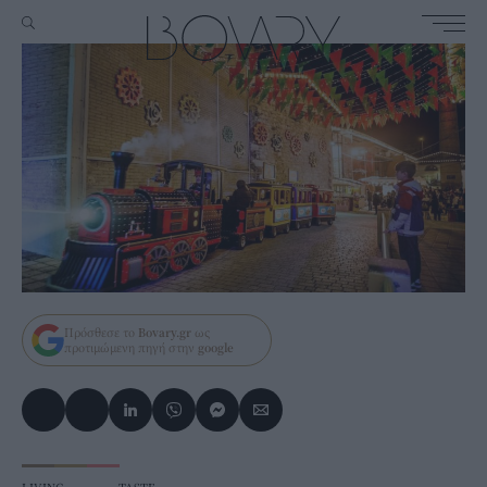
Πρόσθεσε το
Bovary.gr
ως
προτιμώμενη πηγή στην
google