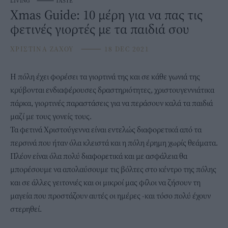
LIVING
⸻
TASTE
Xmas Guide: 10 μέρη για να πας τις
φετινές γιορτές με τα παιδιά σου
ΧΡΙΣΤΙΝΑ ΖΑΧΟΥ
⸻
18 DEC 2021
Η
πόλη
έχει φορέσει τα γιορτινά της και σε κάθε γωνιά της
κρύβονται ενδιαφέρουσες δραστηριότητες, χριστουγεννιάτικα
πάρκα, γιορτινές παραστάσεις για να περάσουν καλά τα παιδιά
μαζί με τους γονείς τους.
Τα φετινά Χριστούγεννα είναι εντελώς διαφορετικά από τα
περσινά που ήταν όλα κλειστά και η πόλη έρημη χωρίς θεάματα.
Πλέον είναι όλα πολύ διαφορετικά και με ασφάλεια θα
μπορέσουμε να απολαύσουμε τις βόλτες στο κέντρο της πόλης
και σε άλλες γειτονιές και οι μικροί μας φίλοι να ζήσουν τη
μαγεία που προστάζουν αυτές οι ημέρες -και τόσο πολύ έχουν
στερηθεί.