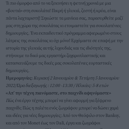
Τι πιο όμορφο από το να ξεκινήσει η φετινή χρονιά με μια
«βουτιά» στη σοκολάτα! Πικρή ή γλυκιά, ζεστή ή κρύα, είναι
πάντα λαχταριστή! Σηκώστε τα μανίκια σας, παρασυρθείτε μαζί
μας στη χώρα της σοκολάτας κι ετοιμαστείτε για σοκολατένιες
δημιουργίες. Ένα εκπαιδευτικό πρόγραμμα αφιερωμένο στους
λάτρεις της σοκολάτας κι όχι μόνο! Ερχόμαστε σε επαφή με την
ιστορία της γλυκιάς αυτής λιχουδιάς και τις ιδιότητές της,
στήνουμε το δικό μας εργαστήρι ζαχαροπλαστικής και
κατασκευάζουμε τις δικές μας σοκολατένιες εορταστικές
δημιουργίες.
Ημερομηνίες:
Κυριακή 2 Ιανουαρίου & Τετάρτη 5 Ιανουαρίου
2022/
Ώρα διεξαγωγής : 12:00 -13:30 / Ηλικίες: 5-8 ετών
«Απ’ την τέχνη πιανόμαστε, στο παιχνίδι αφηνόμαστε»
Π
ώς ένα έργο τέχνης μπορεί να γίνει αφορμή για ξέφρενο
παιχνίδι; Πώς η παλέτα ενός ζωγράφου μπορεί να δώσει χαρά
και ιδέες για νέες δημιουργίες; Από τον Θεόφιλο στον Βanksy,
και από τον Monet έως τον Dali, έργα και ζωγράφοι