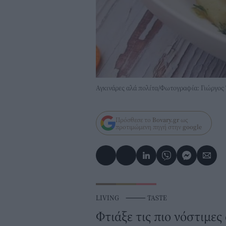
Αγκινάρες αλά πολίτα/Φωτογραφία: Γιώργος
Πρόσθεσε το
Bovary.gr
ως
προτιμώμενη πηγή στην
google
LIVING
⸻
TASTE
Φτιάξε τις πιο νόστιμε