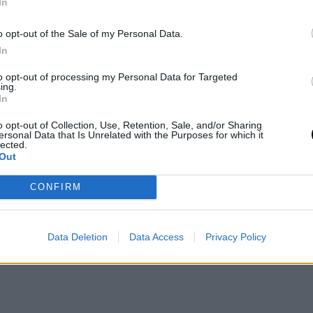
In
o opt-out of the Sale of my Personal Data.
ο
In
to opt-out of processing my Personal Data for Targeted
ing.
In
o opt-out of Collection, Use, Retention, Sale, and/or Sharing
ersonal Data that Is Unrelated with the Purposes for which it
lected.
Out
CONFIRM
Data Deletion
Data Access
Privacy Policy