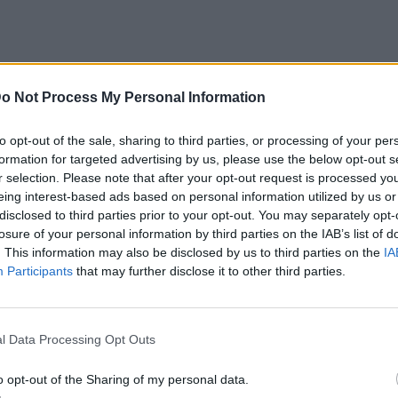
υν οι αγκινάρες
μπορούν να
o Not Process My Personal Information
ρεσμού.
Η μέτρια αγκινάρα περιέχει 10
to opt-out of the sale, sharing to third parties, or processing of your per
ο
πιο νόστιμο λαδερό γεύμα:
formation for targeted advertising by us, please use the below opt-out s
r selection. Please note that after your opt-out request is processed y
eing interest-based ads based on personal information utilized by us or
νες ή 10 φρέσκες
disclosed to third parties prior to your opt-out. You may separately opt-
losure of your personal information by third parties on the IAB’s list of
. This information may also be disclosed by us to third parties on the
IA
 σε κυβάκια
Participants
that may further disclose it to other third parties.
ες
ομμένα
l Data Processing Opt Outs
λοκομμένα
o opt-out of the Sharing of my personal data.