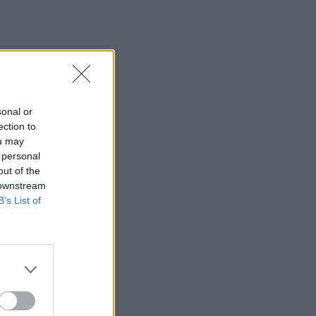
sonal or
ection to
ou may
 personal
out of the
 downstream
B’s List of