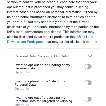
section to confirm your selection. Please note that after your
Εκτέλεση
opt-out request is processed you may continue seeing
Σε ένα μπολ θρυμματίζουμε τη φέτα και με ένα πιρούνι τη
interest-based ads based on personal information utilized by
λιώνουμε καλά. Προσθέτουμε το γιαούρτι, λίγο λάδι και λίγο
us or personal information disclosed to third parties prior to
ξύδι και ανακατεύουμε καλά μέχρι να γίνουν όλα τα υλικά μια
your opt-out. You may separately opt-out of the further
disclosure of your personal information by third parties on the
αλοιφή.
IAB’s list of downstream participants. This information may
Προσθέτουμε τα μπαχαρικά μας και ανάλογα τα γευστικά μας
also be disclosed by us to third parties on the
IAB’s List of
γούστα μειώνουμε ή αυξάνουμε την ποσότητα. Το αλάτι είναι
Downstream Participants
that may further disclose it to other
περιττό καθώς η φέτα είναι ήδη αλμυρή.
third parties.
Σκεπάζουμε με μια μεμβράνη και και αφήνουμε στο ψυγείο για
Personal Data Processing Opt Outs
τουλάχιστον μια ώρα. Όταν έρθει η στιγμή να σερβίρουμε
κόβουμε λίγο μαϊντανό για γαρνιτούρα και ραντίζουμε με λάδι.
I want to opt-out of the Sharing of my
personal data.
Opted In
I want to opt-out of the Sale of my
Personal Data.
Opted In
I want to opt-out of processing my
Personal Data for Targeted Advertising.
Opted In