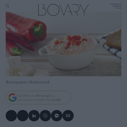
Φωτογραφία: Shutterstock
Πρόσθεσε το
Bovary.gr
ως
προτιμώμενη πηγή στην
google