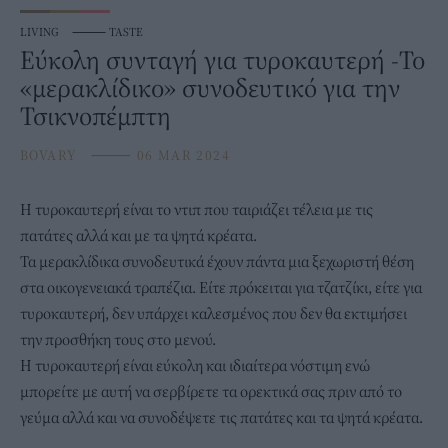
LIVING
⸻
TASTE
Eύκολη συνταγή για τυροκαυτερή -To
«μερακλίδικo» συνοδευτικό για την
Τσικνοπέμπτη
BOVARY
⸻
06 MAR 2024
Η
τυροκαυτερή
είναι το ντιπ που ταιριάζει τέλεια με τις
πατάτες αλλά και με τα ψητά κρέατα.
Τα μερακλίδικα συνοδευτικά έχουν πάντα μια ξεχωριστή θέση
στα οικογενειακά τραπέζια. Είτε πρόκειται για
τζατζίκι
, είτε για
τυροκαυτερή, δεν υπάρχει καλεσμένος που δεν θα εκτιμήσει
την προσθήκη τους στο μενού.
Η τυροκαυτερή είναι εύκολη και ιδιαίτερα νόστιμη ενώ
μπορείτε με αυτή να σερβίρετε τα ορεκτικά σας πριν από το
γεύμα αλλά και να συνοδέψετε τις πατάτες και τα ψητά κρέατα.