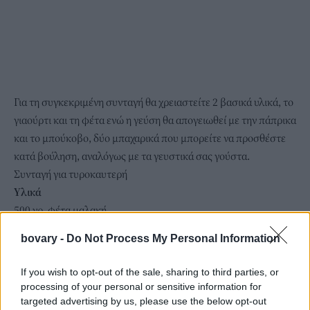
Για τη συγκεκριμένη συνταγή θα χρειαστείτε 2 βασικά υλικά, το
γιαούρτι και τη φέτα ενώ η γεύση θα απογειωθεί με την πάπρικα
και το μπούκοβο, δύο μπαχαρικά που μπορείτε να προσθέστε
κατά βούληση, αναλόγως με τα γευστικά σας γούστα.
Συνταγή για τυροκαυτερή
Υλικά
500 γρ. φέτα μαλακή
2 κ.σ στραγγιστό γιαούρτι
bovary -
Do Not Process My Personal Information
λίγο λάδι και λίγο ξύδι
2 κ.σ γιαούρτι
If you wish to opt-out of the sale, sharing to third parties, or
1 κ.γ πάπρικα
processing of your personal or sensitive information for
1 κ.γ μπούκοβο
targeted advertising by us, please use the below opt-out